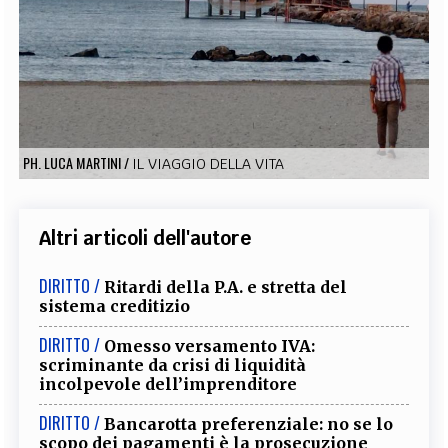
EXTRA
CODICI
RUBRICHE
LIBRI
PROCEEDINGS
PUBBLICITÀ
CONTATTI
SOCIAL MEDIA
PH. LUCA MARTINI
/
IL VIAGGIO DELLA VITA
Altri articoli dell'autore
DIRITTO /
Ritardi della P.A. e stretta del
sistema creditizio
DIRITTO /
Omesso versamento IVA:
scriminante da crisi di liquidità
incolpevole dell’imprenditore
DIRITTO /
Bancarotta preferenziale: no se lo
scopo dei pagamenti è la prosecuzione