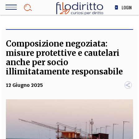
Salta
LOGIN
al
contenuto
DIRITTO
principale
ECONOMIA
SOCIETÀ
Composizione negoziata:
MEDICINA
misure protettive e cautelari
SCIENZA
anche per socio
STORIA E FILOSOFIA
illimitatamente responsabile
INNOVAZIONE
12 Giugno 2025
ALTRO
TEAM
FILODIRITTO
REDAZIONE
COMITATO SCIENTIFICO
AUTORI
CURATORI
FOTOGRAFI
PARTNER
COLLABORA CON NOI