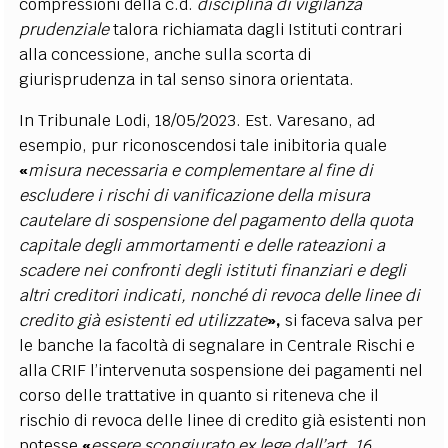
compressioni della c.d.
disciplina di vigilanza
prudenziale
talora richiamata dagli Istituti contrari
alla concessione, anche sulla scorta di
giurisprudenza in tal senso sinora orientata.
In Tribunale Lodi, 18/05/2023. Est. Varesano, ad
esempio, pur riconoscendosi tale inibitoria quale
«
misura necessaria e complementare al fine di
escludere i rischi di vanificazione della misura
cautelare di sospensione del pagamento della quota
capitale degli ammortamenti e delle rateazioni a
scadere nei confronti degli istituti finanziari e degli
altri creditori indicati, nonché di revoca delle linee di
credito già esistenti ed utilizzate
»,
si faceva salva per
le banche la facoltà di segnalare in Centrale Rischi e
alla CRIF l’intervenuta sospensione dei pagamenti nel
corso delle trattative in quanto si riteneva che il
rischio di revoca delle linee di credito già esistenti non
potesse
«
essere scongiurato ex lege dall’art. 16,