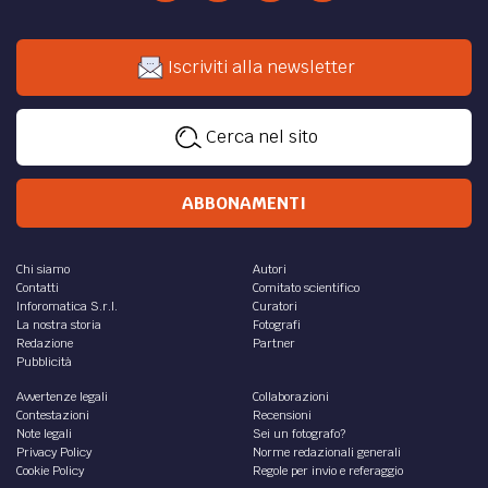
Iscriviti alla newsletter
Cerca nel sito
ABBONAMENTI
Chi siamo
Autori
Contatti
Comitato scientifico
Inforomatica S.r.l.
Curatori
La nostra storia
Fotografi
Redazione
Partner
Pubblicità
Avvertenze legali
Collaborazioni
Contestazioni
Recensioni
Note legali
Sei un fotografo?
Privacy Policy
Norme redazionali generali
Cookie Policy
Regole per invio e referaggio