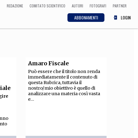
REDAZIONE
COMITATO SCIENTIFICO
AUTORI
FOTOGRAFI
PARTNER
ABBONAMENTI
LOGIN
SCIENZA
ECONOMIA
Matematica, Fisica,
Biologia, Cifrematica,
Amaro Fiscale
Medicina
Può essere che il titolo non renda
immediatamente il contenuto di
questa Rubrica, tuttavia il
iale
nostro/mio obiettivo è quello di
analizzare una materia così vasta
CULTURA
gire
e...
 Cinema, Musica,
Letteratura
anno
ento