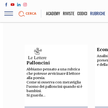
Salta
al
ACADEMY
RIVISTE
CODICI
RUBRICHE
CERCA
contenuto
principale
LIFE STYLE
SOCIETÀ
Sport, Cucina, Viaggi,
Politica, Attua
Econ
Moda
Educazione, Lavor
Analisi
presen
Palloncini
e dell
Abbiamo pensato a una rubrica
che potesse avvicinare il lettore
STORIA E FILO
alla poesia.
Come si osserva con meraviglia
Scienze stori
l’uomo dei palloncini quando si è
umanistiche, Re
bambini.
Si guarda...