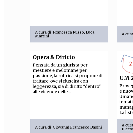
A cura di
Francesca Russo
,
Luca
A cur
Martini
Opera & Diritto
Pensata da un giurista per
mestiere e melomane per
passione, la rubrica si propone di
UM 2
trattare, ove si riuscirà con
Proseg
leggerezza, sia di diritto "dentro"
e nuov
alle vicende delle...
Umane
temati
mana
La list
A cur
A cura di
Giovanni Francesco Basini
Picco