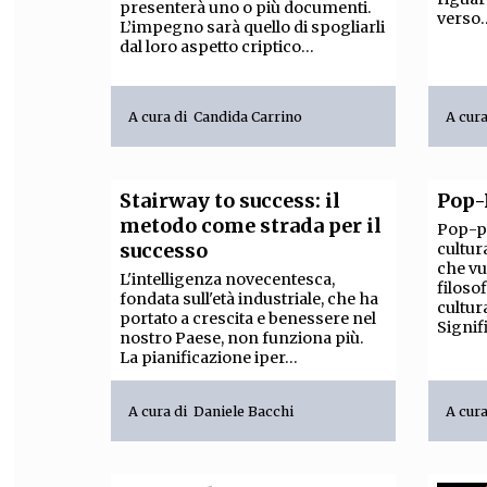
presenterà uno o più documenti.
verso..
L’impegno sarà quello di
spogliarli
dal loro aspetto criptico...
A cura di
Candida Carrino
A cur
Stairway to success: il
Pop-
metodo come strada per il
Pop-p
successo
cultur
che vu
L'intelligenza novecentesca,
filoso
fondata sull'età industriale, che ha
cultur
portato a crescita e benessere nel
Signifi
nostro Paese, non funziona più.
La pianificazione iper...
A cura di
Daniele Bacchi
A cur