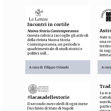
Incontri in cortile
Astr
Nuova Storia Contemporanea
Questa rubrica raccoglie gli articoli
Nate n
della rivista Nuova Storia
una re
Contemporanea, un periodico
territ
quadrimestrale di studi storici e
in sagg
politici sull...
lettera
A cura di
Filippo Orlando
A cur
Trad
La si a
#lacasadellestorie
Cattol
suscit
Il secondo mercoledì di ogni mese
partic
l’Archivio di Stato di Napoli
riguar