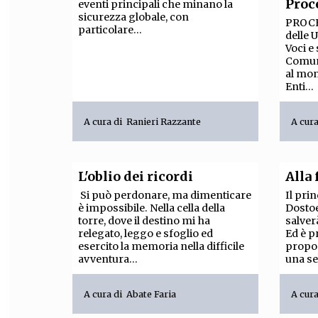
Proc
eventi principali che minano la
sicurezza globale, con
PROCE
particolare...
delle U
Voci e
Comuni
al mon
Enti...
A cura di
Ranieri Razzante
A cur
L'oblio dei ricordi
Alla
Si può perdonare, ma dimenticare
Il pri
è impossibile. Nella cella della
Dostoe
torre, dove il destino mi ha
salver
relegato, leggo e sfoglio ed
Ed è p
esercito la memoria nella difficile
propon
avventura...
una se
A cura di
Abate Faria
A cur