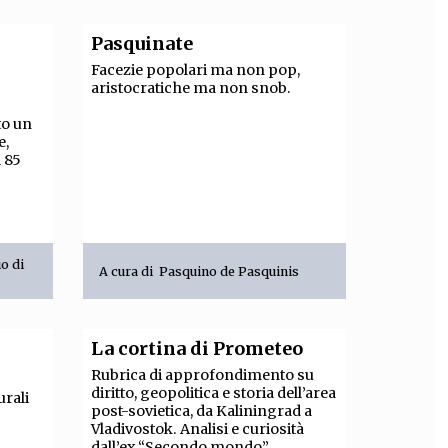
Pasquinate
Facezie popolari ma non pop,
aristocratiche ma non snob.
to un
e,
a 85
io di
A cura di
Pasquino de Pasquinis
La cortina di Prometeo
Rubrica di approfondimento su
diritto, geopolitica e storia dell’area
rali
post-sovietica, da Kaliningrad a
Vladivostok. Analisi e curiosità
dall’ex “Secondo mondo”