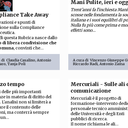
Mani Pulite, ieri e og
Trent'anni fa l'inchiesta Mani
liance Take Away
scosse nelle fondamenta la so
italiana e i suoi equilibri di po
azioni e spunti di
Nulla fu più come prima e mol
sione sulla Compliance
effetti sono...
ceutica.
 di questa Rubrica nasce dallo
o di libera condivisione che
comuna
, convinti che...
a di
Claudia Casalino
,
Antonio
A cura di
Vincenzo Giuseppe G
laro
,
Tanja Poli
Riccardo Radi
,
Antonio Zama
erzo tempo
Mercuriali - Sulle ali 
comunicazione
i delle più importanti
ze in materia di diritto del
Mercuriali è il progetto di
 L'analisi non si limiterà a
formazione-intervento dedic
are il contenuto delle
personale tecnico amminist
oni, ma conterrà sempre
delle Università e degli Enti
un...
pubblici di ricerca.
Il nome richiama le ali...