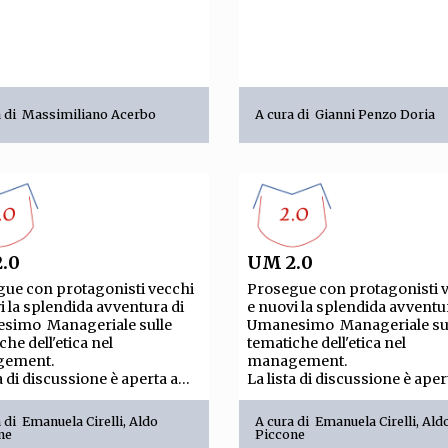
a di
Massimiliano Acerbo
A cura di
Gianni Penzo Doria
.0
UM 2.0
ue con protagonisti vecchi
Prosegue con protagonisti 
i la splendida avventura di
e nuovi la splendida avventu
simo Manageriale sulle
Umanesimo Manageriale su
che dell'etica nel
tematiche dell'etica nel
gement.
management.
a di discussione è aperta a...
La lista di discussione è apert
a di
Emanuela Cirelli
,
Aldo
A cura di
Emanuela Cirelli
,
Ald
ne
Piccone