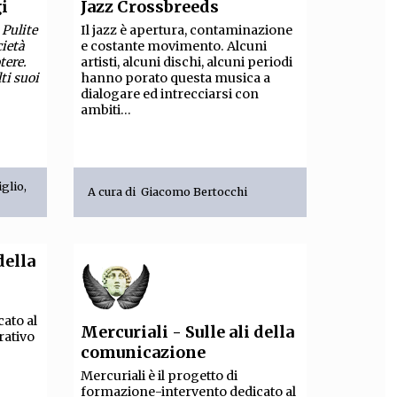
gi
Jazz Crossbreeds
 Pulite
Il jazz è apertura, contaminazione
cietà
e costante movimento. Alcuni
tere.
artisti, alcuni dischi, alcuni periodi
ti suoi
hanno porato questa musica a
dialogare ed intrecciarsi con
ambiti...
iglio
,
A cura di
Giacomo Bertocchi
della
ato al
Mercuriali - Sulle ali della
rativo
comunicazione
Mercuriali è il progetto di
formazione-intervento dedicato al