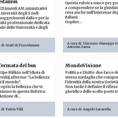
edamus
Questa rubrica nasce per pr
a comprendere se la giustizi
D.imenti AM.ministrativi
resa anche nell'interesse deg
.niversità degli S.tudi
italiani.
 suggerimenti dalla e per la
Ospiter...
tà professionale dedicata
do delle Università e degli
A cura di
Vincenzo Giuseppe G
a di
Staff di Procedamus
Antonio Zama
 fermata del bus
MondoVisione
ncipe Miškin nell’Idiota di
Politica e Diritto: due facce d
vskij afferma: “La bellezza
stessa medaglia che comp
à il mondo”.
l’identità della nostra Società
roprio la bellezza che vi
Non facile è definire il rifles
iamo in questa Rubrica:
giuridico delle scelte poste in
lezione di...
a di
Fulvia Tilli
A cura di
Angelo Lucarella