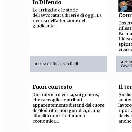
Io Difendo
Le arringhe e le storie
Comp
dell'avvocatura di ieri e di oggi. La
ricerca dell'attenzione del
Osserv
giudicante.
rifles
Farma
L’idea
spirit
ci ac
A cur
A cura di
Riccardo Radi
Caval
Fuori contesto
Il t
Una rubrica diversa, sui generis,
Analis
che raccoglie contributi
senten
apparentemente distanti dal cuore
lavoro.
di Filodiritto, non giuridici, di una
riport
attualità non strettamente
decisi
economica...
anche 