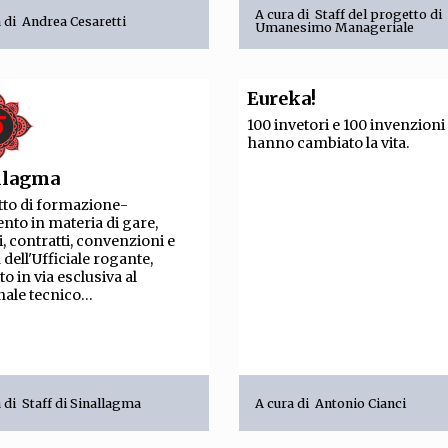
TEAM
A cura di
Staff del progetto di
a di
Andrea Cesaretti
Umanesimo Manageriale
AZIONE
COMITATO SCIENTIFICO
AUTORI
CURATORI
FOTOGRAFI
PARTNER
C
EXTRA
Eureka!
100 invetori e 100 invenzioni
CODICI
RUBRICHE
LIBRI
PROCEEDINGS
PUBBLICITÀ
CONTATTI
hanno cambiato la vita.
llagma
SOCIAL MEDIA
to di formazione-
ento in materia di gare,
i, contratti, convenzioni e
à dell'Ufficiale rogante,
to in via esclusiva al
ale tecnico...
a di
Staff di Sinallagma
A cura di
Antonio Cianci