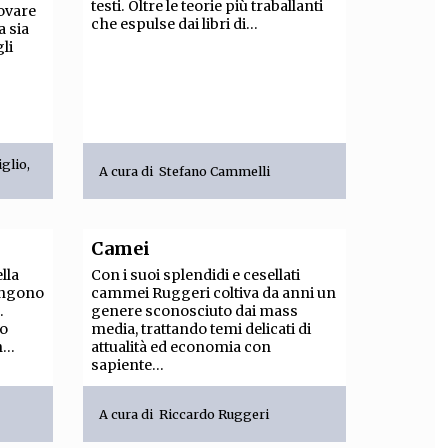
testi. Oltre le teorie più traballanti
ovare
che espulse dai libri di...
a sia
li
iglio
,
A cura di
Stefano Cammelli
Camei
ella
Con i suoi splendidi e cesellati
ongono
cammei Ruggeri coltiva da anni un
.
genere sconosciuto dai mass
so
media, trattando temi delicati di
...
attualità ed economia con
sapiente...
A cura di
Riccardo Ruggeri