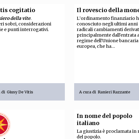
tis cogitatio
Il rovescio della mon
siero della vite
.
L
’
ordinamento finanziario 
ri sobri, considerazioni
conosciuto negli ultimi anni
e e punti interrogativi.
radicali cambiamenti derivat
principalmente dall'entrata 
regime dell'Unione bancaria
europea, che ha...
a di
Giusy De Vitis
A cura di
Ranieri Razzante
In nome del popolo
italiano
La giustizia è proclamata i
del popolo.