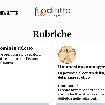
NEWSLETTER
Rubriche
DIRITTO
lità,
omia in salotto
o, Esteri
 e opinioni sul passato, il
te e il futuro dell’economia
a finanza.
Umanesimo manager
SOFIA
INNOVAZIONE
La persona al centro dell'a
del manager etico
.
che,
Scienze informatiche,
Arte,
ligione
Architettura, Ingegneria
Homo sum?
Ci sono tanti progetti che h
come obiettivo il rafforzam
dell'etica nelle relazioni...