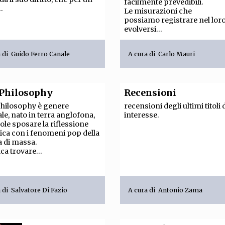
facilmente prevedibili.
.
Le misurazioni che
possiamo registrare nel lor
evolversi...
a di
Guido Ferro Canale
A cura di
Carlo Mauri
Philosophy
Recensioni
hilosophy è genere
recensioni degli ultimi titoli 
ale, nato in terra anglofona,
interesse.
ole sposare la riflessione
fica con i fenomeni pop della
a di massa.
ca trovare...
a di
Salvatore Di Fazio
A cura di
Antonio Zama