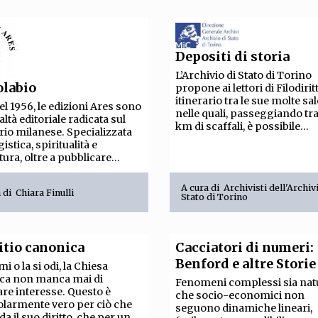
Depositi di storia
L’Archivio di Stato di Torino
olabio
propone ai lettori di Filodirit
itinerario tra le sue molte sal
el 1956, le edizioni Ares sono
nelle quali, passeggiando tr
altà editoriale radicata sul
km di scaffali, è possibile...
orio milanese. Specializzata
istica, spiritualità e
tura, oltre a pubblicare...
A cura di
Archivisti dell'Archiv
a di
Chiara Finulli
Stato di Torino
itio canonica
Cacciatori di numeri:
Benford e altre Storie
mi o la si odi, la Chiesa
ica non manca mai di
Fenomeni complessi sia natu
are interesse. Questo è
che socio-economici non
olarmente vero per ciò che
seguono dinamiche lineari,
da il suo diritto, che per un