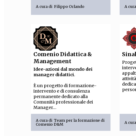
A cura di
Filippo Orlando
A cur
FILODIRITTO
RED
Comenio Didattica &
Sina
Management
Proget
interv
Idee-azioni dal mondo dei
appalt
manager didattici
.
attivit
dedica
È un progetto di formazione-
person
intervento e di consulenza
permanente dedicato alla
Comunità professionale dei
Manager...
A cura di
Team per la formazione di
A cur
Comenio D&M