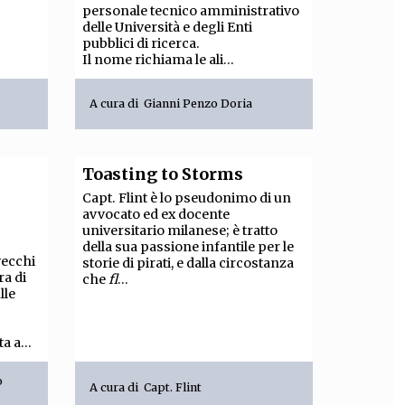
personale tecnico amministrativo
delle Università e degli Enti
pubblici di ricerca.
Il nome richiama le ali...
A cura di
Gianni Penzo Doria
Toasting to Storms
Capt. Flint è lo pseudonimo di un
avvocato ed ex docente
universitario milanese; è tratto
della sua passione infantile per le
vecchi
storie di pirati, e dalla circostanza
ra di
che
fl
...
lle
a a...
o
A cura di
Capt. Flint