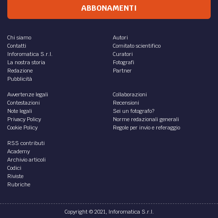
ABBONAMENTI
Chi siamo
Autori
Contatti
Comitato scientifico
Inforomatica S.r.l.
Curatori
La nostra storia
Fotografi
Redazione
Partner
Pubblicità
Avvertenze legali
Collaborazioni
Contestazioni
Recensioni
Note legali
Sei un fotografo?
Privacy Policy
Norme redazionali generali
Cookie Policy
Regole per invio e referaggio
RSS contributi
Academy
Archivio articoli
Codici
Riviste
Rubriche
Copyright © 2021, Inforomatica S.r.l.