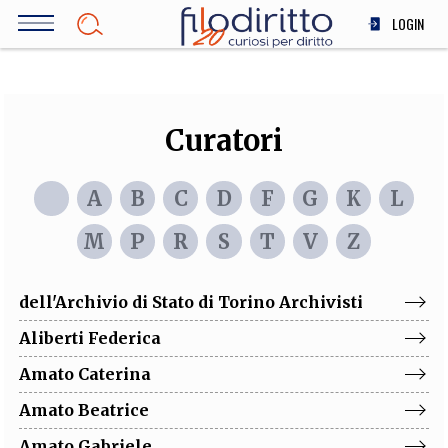
Salta
LOGIN
al
contenuto
DIRITTO
principale
ECONOMIA
SOCIETÀ
Curatori
MEDICINA
SCIENZA
A
B
C
D
F
G
K
L
STORIA E FILOSOFIA
M
P
R
S
T
V
Z
INNOVAZIONE
ALTRO
dell'Archivio di Stato di Torino
Archivisti
Aliberti
Federica
TEAM
Amato
Caterina
FILODIRITTO
REDAZIONE
COMITATO SCIENTIFICO
AUTORI
CURATORI
Amato
Beatrice
FOTOGRAFI
PARTNER
COLLABORA CON NOI
Amato
Gabriele