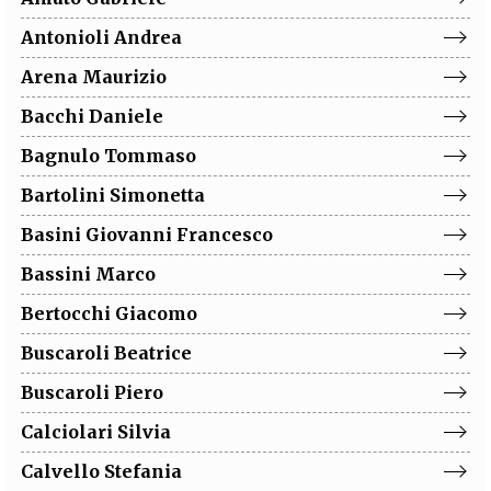
EXTRA
Antonioli
Andrea
CODICI
RUBRICHE
LIBRI
PROCEEDINGS
PUBBLICITÀ
CONTATTI
Arena
Maurizio
Bacchi
Daniele
SOCIAL MEDIA
Bagnulo
Tommaso
Bartolini
Simonetta
Basini
Giovanni Francesco
Bassini
Marco
Bertocchi
Giacomo
Buscaroli
Beatrice
Buscaroli
Piero
Calciolari
Silvia
Calvello
Stefania