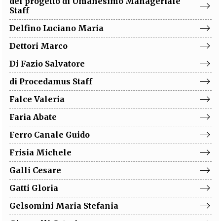
del progetto di Umanesimo Manageriale
Staff
Delfino
Luciano Maria
Dettori
Marco
Di Fazio
Salvatore
di Procedamus
Staff
Falce
Valeria
Faria
Abate
Ferro Canale
Guido
Frisia
Michele
Galli
Cesare
Gatti
Gloria
Gelsomini
Maria Stefania