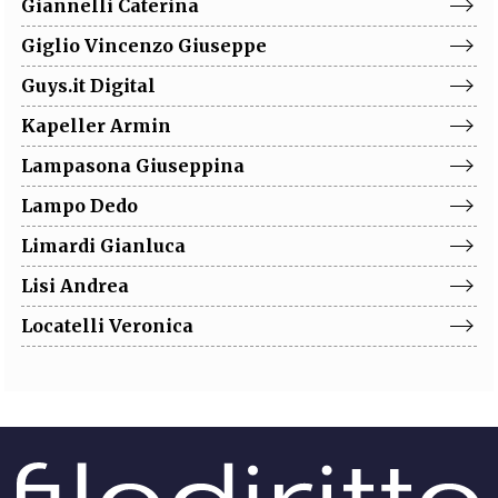
Giannelli
Caterina
Giglio
Vincenzo Giuseppe
Guys.it
Digital
Kapeller
Armin
Lampasona
Giuseppina
Lampo
Dedo
Limardi
Gianluca
Lisi
Andrea
Locatelli
Veronica