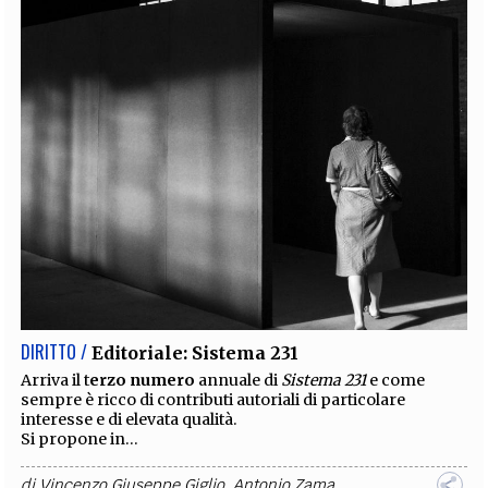
DIRITTO /
Editoriale: Sistema 231
Arriva il t
erzo numero
annuale di
Sistema 231
e come
sempre è ricco di contributi autoriali di particolare
interesse e di elevata qualità.
Si propone in...
di
Vincenzo Giuseppe Giglio
,
Antonio Zama