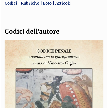
Codici
Rubriche
Foto
Articoli
EXTRA
CODICI
RUBRICHE
LIBRI
PROCEEDINGS
PUBBLICITÀ
CONTATTI
SOCIAL MEDIA
Codici dell'autore