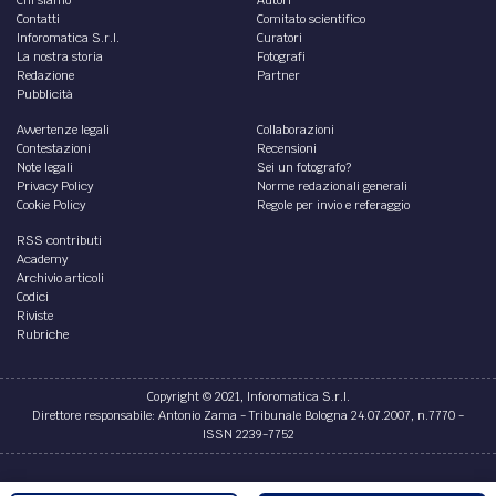
DIRITTO /
Gran Bazar – 2/2022
La giustizia penale di questi anni sembra appesantita e
affannata da così tanti problemi che solo ad elencarli
occorrerebbero più pagine.
di
Vincenzo Giuseppe Giglio
,
Riccardo Radi