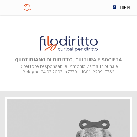
Salta
LOGIN
al
contenuto
DIRITTO
principale
ECONOMIA
SOCIETÀ
MEDICINA
SCIENZA
QUOTIDIANO DI DIRITTO, CULTURA E SOCIETÀ
Direttore responsabile: Antonio Zama Tribunale
STORIA E FILOSOFIA
Bologna 24.07.2007, n.7770 - ISSN 2239-7752
INNOVAZIONE
ALTRO
TEAM
FILODIRITTO
REDAZIONE
COMITATO SCIENTIFICO
AUTORI
CURATORI
FOTOGRAFI
PARTNER
COLLABORA CON NOI