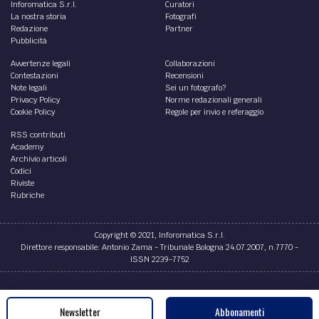
Inforomatica S.r.l.
Curatori
La nostra storia
Fotografi
Redazione
Partner
Pubblicità
Avvertenze legali
Collaborazioni
Contestazioni
Recensioni
Note legali
Sei un fotografo?
Privacy Policy
Norme redazionali generali
Cookie Policy
Regole per invio e referaggio
RSS contributi
Academy
Archivio articoli
Codici
Riviste
Rubriche
Copyright © 2021, Inforomatica S.r.l.
Direttore responsabile: Antonio Zama - Tribunale Bologna 24.07.2007, n.7770 -
ISSN 2239-7752
Credits
Newsletter
Abbonamenti