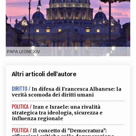
EXTRA
CODICI
RUBRICHE
LIBRI
PROCEEDINGS
PUBBLICITÀ
CONTATTI
SOCIAL MEDIA
PAPA LEONE XIV
Altri articoli dell'autore
DIRITTO /
In difesa di Francesca Albanese: la
verità scomoda dei diritti umani
POLITICA /
Iran e Israele: una rivalità
strategica tra ideologia, sicurezza e
influenza regionale
POLITICA /
Il concetto di "Democratura":