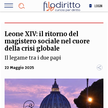
Salta
LOGIN
al
contenuto
DIRITTO
principale
ECONOMIA
SOCIETÀ
Leone XIV: il ritorno del
MEDICINA
magistero sociale nel cuore
SCIENZA
della crisi globale
STORIA E FILOSOFIA
Il legame tra i due papi
INNOVAZIONE
ALTRO
22 Maggio 2025
TEAM
FILODIRITTO
REDAZIONE
COMITATO SCIENTIFICO
AUTORI
CURATORI
FOTOGRAFI
PARTNER
COLLABORA CON NOI