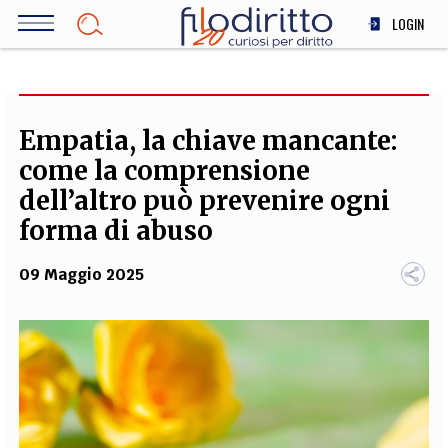
Salta
LOGIN
al
contenuto
DIRITTO
principale
ECONOMIA
SOCIETÀ
Empatia, la chiave mancante:
MEDICINA
come la comprensione
SCIENZA
dell’altro può prevenire ogni
STORIA E FILOSOFIA
forma di abuso
INNOVAZIONE
09 Maggio 2025
ALTRO
TEAM
FILODIRITTO
REDAZIONE
COMITATO SCIENTIFICO
AUTORI
CURATORI
FOTOGRAFI
PARTNER
COLLABORA CON NOI