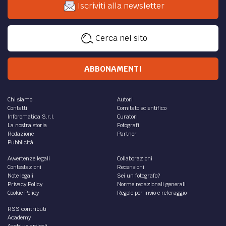
Iscriviti alla newsletter
Cerca nel sito
ABBONAMENTI
Chi siamo
Autori
Contatti
Comitato scientifico
Inforomatica S.r.l.
Curatori
La nostra storia
Fotografi
Redazione
Partner
Pubblicità
Avvertenze legali
Collaborazioni
Contestazioni
Recensioni
Note legali
Sei un fotografo?
Privacy Policy
Norme redazionali generali
Cookie Policy
Regole per invio e referaggio
RSS contributi
Academy
Archivio articoli