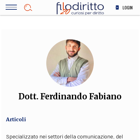
Salta
LOGIN
al
contenuto
DIRITTO
principale
ECONOMIA
SOCIETÀ
MEDICINA
SCIENZA
STORIA E FILOSOFIA
INNOVAZIONE
ALTRO
Dott. Ferdinando Fabiano
TEAM
Articoli
FILODIRITTO
REDAZIONE
COMITATO SCIENTIFICO
AUTORI
CURATORI
FOTOGRAFI
PARTNER
COLLABORA CON NOI
Specializzato nei settori della comunicazione, del