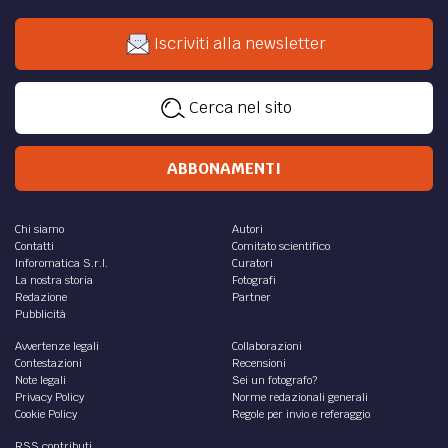
Iscriviti alla newsletter
Cerca nel sito
ABBONAMENTI
Chi siamo
Autori
Contatti
Comitato scientifico
Inforomatica S.r.l.
Curatori
La nostra storia
Fotografi
Redazione
Partner
Pubblicità
Avvertenze legali
Collaborazioni
Contestazioni
Recensioni
Note legali
Sei un fotografo?
Privacy Policy
Norme redazionali generali
Cookie Policy
Regole per invio e referaggio
RSS contributi