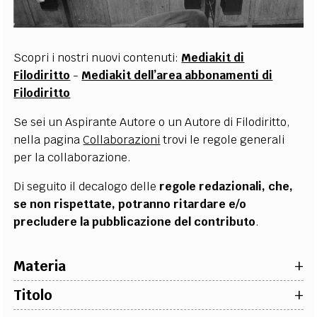
EXTRA
CODICI
RUBRICHE
LIBRI
PROCEEDINGS
PUBBLICITÀ
CONTATTI
Scopri i nostri nuovi contenuti:
Mediakit di
Filodiritto
-
Mediakit dell’area abbonamenti di
SOCIAL MEDIA
Filodiritto
Se sei un Aspirante Autore o un Autore di Filodiritto,
nella pagina
Collaborazioni
trovi le regole generali
per la collaborazione.
Di seguito il decalogo delle
regole redazionali, che,
se non rispettate, potranno ritardare e/o
precludere la pubblicazione del contributo
.
+
Materia
specificare la
materia
di riferimento a cui si propone
+
Titolo
di associare il contributo tra diritto, economia,