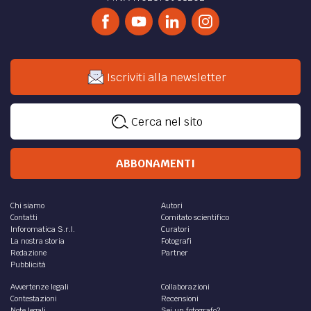
Iscriviti alla newsletter
Cerca nel sito
ABBONAMENTI
Chi siamo
Autori
Contatti
Comitato scientifico
Inforomatica S.r.l.
Curatori
La nostra storia
Fotografi
Redazione
Partner
Pubblicità
Avvertenze legali
Collaborazioni
Contestazioni
Recensioni
Note legali
Sei un fotografo?