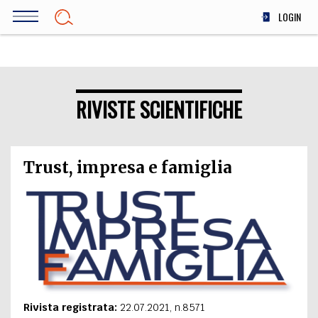
Salta
LOGIN
al
contenuto
DIRITTO
principale
ECONOMIA
SOCIETÀ
RIVISTE SCIENTIFICHE
MEDICINA
SCIENZA
STORIA E FILOSOFIA
Trust, impresa e famiglia
INNOVAZIONE
ALTRO
TEAM
FILODIRITTO
REDAZIONE
COMITATO SCIENTIFICO
AUTORI
CURATORI
FOTOGRAFI
PARTNER
COLLABORA CON NOI
Rivista registrata:
22.07.2021, n.8571