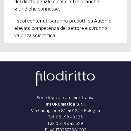
del diritto penale e delle altre branche
giuridiche connesse.
I suoi contenuti saranno prodotti da Autori di
elevata competenza del settore e avranno
valenza scientifica.
Sede legale e amministrativa
InFOROmatica S.r.l.
Via Castiglione 81, 40124 - Bologna
Tel. 051.98.43.125
Fax 051.98.43.529
P.IVA IT02575961202