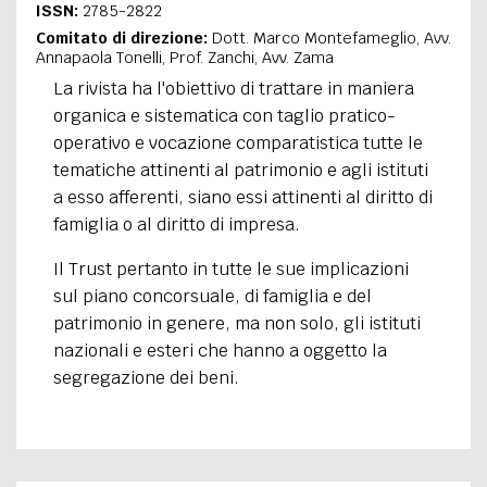
ISSN:
2785-2822
EXTRA
Comitato di direzione:
Dott. Marco Montefameglio, Avv.
Annapaola Tonelli, Prof. Zanchi, Avv. Zama
CODICI
RUBRICHE
LIBRI
PROCEEDINGS
PUBBLICITÀ
CONTATTI
La rivista ha l'obiettivo di trattare in maniera
organica e sistematica con taglio pratico-
SOCIAL MEDIA
operativo e vocazione comparatistica tutte le
tematiche attinenti al patrimonio e agli istituti
a esso afferenti, siano essi attinenti al diritto di
famiglia o al diritto di impresa.
Il Trust pertanto in tutte le sue implicazioni
sul piano concorsuale, di famiglia e del
patrimonio in genere, ma non solo, gli istituti
nazionali e esteri che hanno a oggetto la
segregazione dei beni.