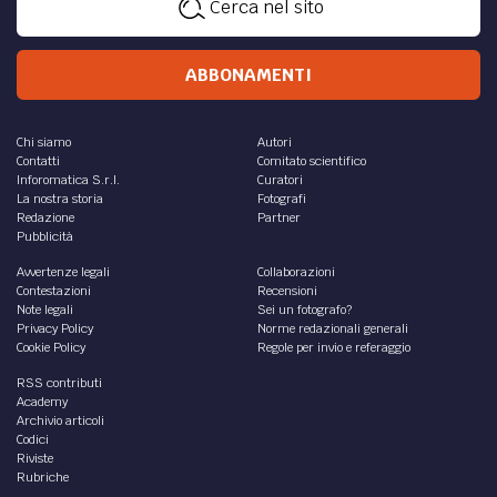
Cerca nel sito
ABBONAMENTI
Chi siamo
Autori
Contatti
Comitato scientifico
Inforomatica S.r.l.
Curatori
La nostra storia
Fotografi
Redazione
Partner
Pubblicità
Avvertenze legali
Collaborazioni
Contestazioni
Recensioni
Note legali
Sei un fotografo?
Privacy Policy
Norme redazionali generali
Cookie Policy
Regole per invio e referaggio
RSS contributi
Academy
Archivio articoli
Codici
Riviste
Rubriche