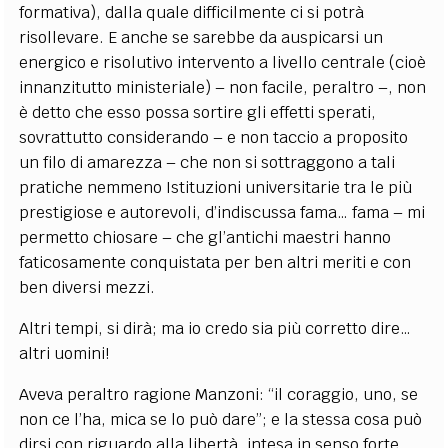
formativa), dalla quale difficilmente ci si potrà
risollevare. E anche se sarebbe da auspicarsi un
energico e risolutivo intervento a livello centrale (cioè
innanzitutto ministeriale) – non facile, peraltro –, non
è detto che esso possa sortire gli effetti sperati,
sovrattutto considerando – e non taccio a proposito
un filo di amarezza – che non si sottraggono a tali
pratiche nemmeno Istituzioni universitarie tra le più
prestigiose e autorevoli, d’indiscussa fama… fama – mi
permetto chiosare – che gl’antichi maestri hanno
faticosamente conquistata per ben altri meriti e con
ben diversi mezzi.
Altri tempi, si dirà; ma io credo sia più corretto dire…
altri uomini!
Aveva peraltro ragione Manzoni: “il coraggio, uno, se
non ce l’ha, mica se lo può dare”; e la stessa cosa può
dirsi con riguardo alla libertà, intesa in senso forte