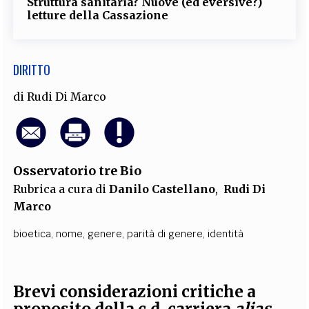
Struttura sanitaria? Nuove (ed eversive?)
letture della Cassazione
DIRITTO
di
Rudi Di Marco
Osservatorio tre Bio
Rubrica a cura di
Danilo Castellano
,
Rudi Di
Marco
bioetica
,
nome
,
genere
,
parità di genere
,
identità
Brevi considerazioni critiche a
proposito della c.d. carriera
alias