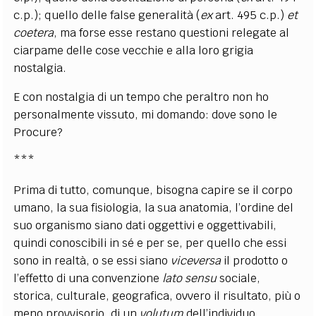
c.p.); quello delle false generalità (
ex
art. 495 c.p.)
et
coetera
, ma forse esse restano questioni relegate al
ciarpame delle cose vecchie e alla loro grigia
nostalgia.
E con nostalgia di un tempo che peraltro non ho
personalmente vissuto, mi domando: dove sono le
Procure?
***
Prima di tutto, comunque, bisogna capire se il corpo
umano, la sua fisiologia, la sua anatomia, l’ordine del
suo organismo siano dati oggettivi e oggettivabili,
quindi conoscibili in sé e per se, per quello che essi
sono in realtà, o se essi siano
viceversa
il prodotto o
l’effetto di una convenzione
lato sensu
sociale,
storica, culturale, geografica, ovvero il risultato, più o
meno provvisorio, di un
volutum
dell’individuo