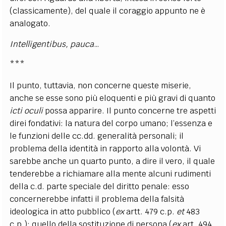
(classicamente), del quale il coraggio appunto ne è
analogato.
Intelligentibus, pauca
…
***
Il punto, tuttavia, non concerne queste miserie,
anche se esse sono più eloquenti e più gravi di quanto
icti oculi
possa apparire. Il punto concerne tre aspetti
direi fondativi: la natura del corpo umano; l’essenza e
le funzioni delle cc.dd. generalità personali; il
problema della identità in rapporto alla volontà. Vi
sarebbe anche un quarto punto, a dire il vero, il quale
tenderebbe a richiamare alla mente alcuni rudimenti
della c.d. parte speciale del diritto penale: esso
concernerebbe infatti il problema della falsità
ideologica in atto pubblico (
ex
artt. 479 c.p.
et
483
c.p.); quello della sostituzione di persona (
ex
art. 494