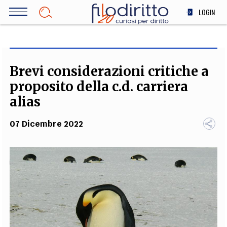
Salta
LOGIN
al
contenuto
DIRITTO
principale
ECONOMIA
SOCIETÀ
Brevi considerazioni critiche a
MEDICINA
proposito della c.d. carriera
SCIENZA
alias
STORIA E FILOSOFIA
07 Dicembre 2022
INNOVAZIONE
ALTRO
TEAM
FILODIRITTO
REDAZIONE
COMITATO SCIENTIFICO
AUTORI
CURATORI
FOTOGRAFI
PARTNER
COLLABORA CON NOI