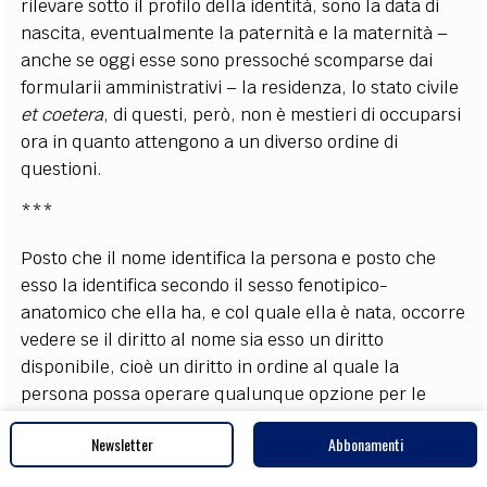
rilevare sotto il profilo della identità, sono la data di
nascita, eventualmente la paternità e la maternità –
anche se oggi esse sono pressoché scomparse dai
formularii amministrativi – la residenza, lo stato civile
et coetera
, di questi, però, non è mestieri di occuparsi
ora in quanto attengono a un diverso ordine di
questioni.
***
Posto che il nome identifica la persona e posto che
esso la identifica secondo il sesso fenotipico-
anatomico che ella ha, e col quale ella è nata, occorre
vedere se il diritto al nome sia esso un diritto
disponibile, cioè un diritto in ordine al quale la
persona possa operare qualunque opzione per le
finalità dalla stessa elette secondo quel movimento
Newsletter
Abbonamenti
della libera autodeterminazione, il quale parrebbe
richiamare il movimento di personalizzazione