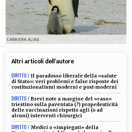
EXTRA
CODICI
RUBRICHE
LIBRI
PROCEEDINGS
PUBBLICITÀ
CONTATTI
SOCIAL MEDIA
CARRIERA ALIAS
Altri articoli dell'autore
DIRITTO /
Il paradosso liberale della «salute
di Stato»: veri problemi e false risposte dei
costituzionalismi moderni e post-moderni
DIRITTO /
Brevi note a margine del «caso»
triestino sulla paventata (?) propedeuticità
delle vaccinazioni rispetto agli (o ad
alcuni) interventi chirurgici
DIRITTO /
Medici o «impiegati» della