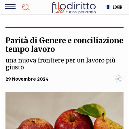
Salta
LOGIN
al
contenuto
DIRITTO
principale
ECONOMIA
SOCIETÀ
Parità di Genere e conciliazione
MEDICINA
tempo lavoro
SCIENZA
una nuova frontiere per un lavoro più
STORIA E FILOSOFIA
giusto
INNOVAZIONE
29 Novembre 2024
ALTRO
TEAM
FILODIRITTO
REDAZIONE
COMITATO SCIENTIFICO
AUTORI
CURATORI
FOTOGRAFI
PARTNER
COLLABORA CON NOI