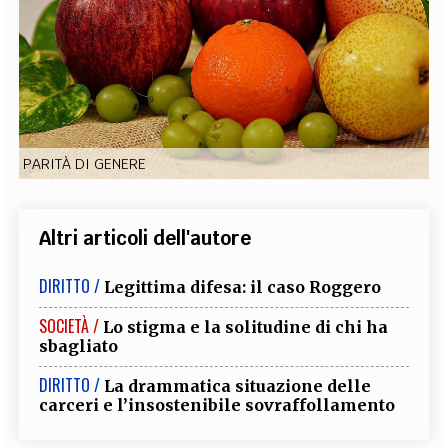
EXTRA
CODICI
RUBRICHE
LIBRI
PROCEEDINGS
PUBBLICITÀ
CONTATTI
SOCIAL MEDIA
PARITÀ DI GENERE
Altri articoli dell'autore
DIRITTO /
Legittima difesa: il caso Roggero
SOCIETÀ /
Lo stigma e la solitudine di chi ha
sbagliato
DIRITTO /
La drammatica situazione delle
carceri e l’insostenibile sovraffollamento