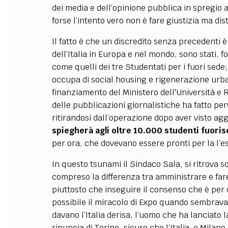
dei media e dell’opinione pubblica in spregio a
forse l’intento vero non è fare giustizia ma di
Il fatto è che un discredito senza precedenti è
dell’Italia in Europa e nel mondo, sono stati,
come quelli dei tre Studentati per i fuori sede
occupa di social housing e rigenerazione urba
finanziamento del Ministero dell'Università e R
delle pubblicazioni giornalistiche ha fatto perv
ritirandosi dall’operazione dopo aver visto aggi
spiegherà agli oltre 10.000 studenti fuoris
per ora, che dovevano essere pronti per la l’e
In questo tsunami il Sindaco Sala, si ritrova
compreso la differenza tra amministrare e far
piuttosto che inseguire il consenso che è per
possibile il miracolo di Expo quando sembrav
davano l’Italia derisa, l’uomo che ha lanciato 
rinuncia di Torino, sicuro che l’Italia e Mil