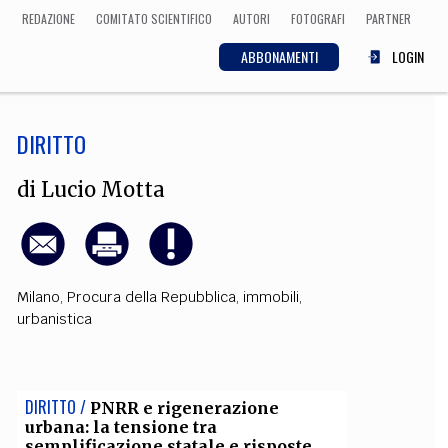
REDAZIONE
COMITATO SCIENTIFICO
AUTORI
FOTOGRAFI
PARTNER
ABBONAMENTI
LOGIN
DIRITTO
SCIENZA
ECONOMIA
Matematica, Fisica,
di
Lucio Motta
Biologia, Cifrematica,
Medicina
Milano
,
Procura della Repubblica
,
immobili
,
CULTURA
urbanistica
 Cinema, Musica,
Letteratura
DIRITTO /
PNRR e rigenerazione
urbana: la tensione tra
semplificazione statale e risposte