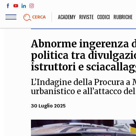
Salta
al
ACADEMY
RIVISTE
CODICI
RUBRICHE
CERCA
contenuto
principale
Abnorme ingerenza de
LIFE STYLE
SOCIETÀ
politica tra divulgazio
Sport, Cucina, Viaggi,
Politica, Attua
Moda
Educazione, Lavor
istruttori e sciacalla
L’Indagine della Procura a 
urbanistico e all’attacco d
STORIA E FILO
Scienze stori
30 Luglio 2025
umanistiche, Re