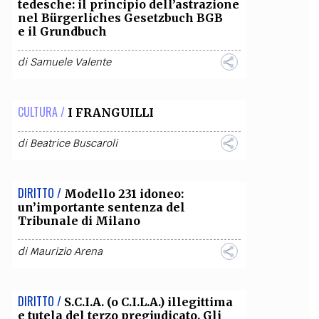
tedesche: il principio dell’astrazione
nel Bürgerliches Gesetzbuch BGB
e il Grundbuch
di
Samuele Valente
CULTURA /
I FRANGUILLI
di
Beatrice Buscaroli
DIRITTO /
Modello 231 idoneo:
un’importante sentenza del
Tribunale di Milano
di
Maurizio Arena
DIRITTO /
S.C.I.A. (o C.I.L.A.) illegittima
e tutela del terzo pregiudicato. Gli