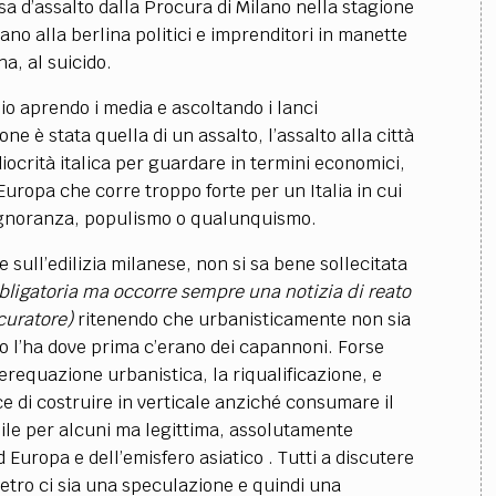
sa d’assalto dalla Procura di Milano nella stagione
vano alla berlina politici e imprenditori in manette
a, al suicido.
io aprendo i media e ascoltando i lanci
ione è stata quella di un assalto, l’assalto alla città
iocrità italica per guardare in termini economici,
 Europa che corre troppo forte per un Italia in cui
 ignoranza, populismo o qualunquismo.
sull’edilizia milanese, non si sa bene sollecitata
obbligatoria ma occorre sempre una notizia di reato
curatore)
ritenendo che urbanisticamente non sia
iano l’ha dove prima c’erano dei capannoni. Forse
requazione urbanistica, la riqualificazione, e
e di costruire in verticale anziché consumare il
ibile per alcuni ma legittima, assolutamente
d Europa e dell’emisfero asiatico . Tutti a discutere
ietro ci sia una speculazione e quindi una