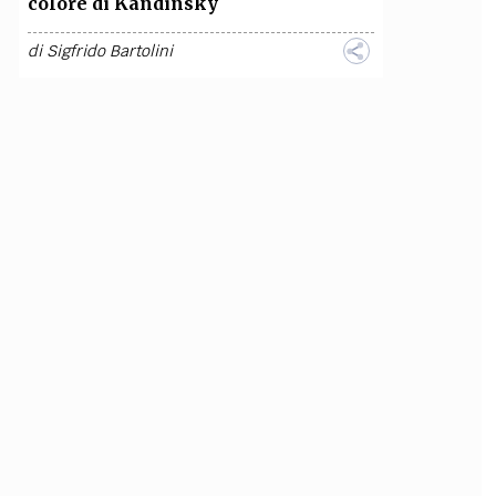
colore di Kandinsky
di
Sigfrido Bartolini