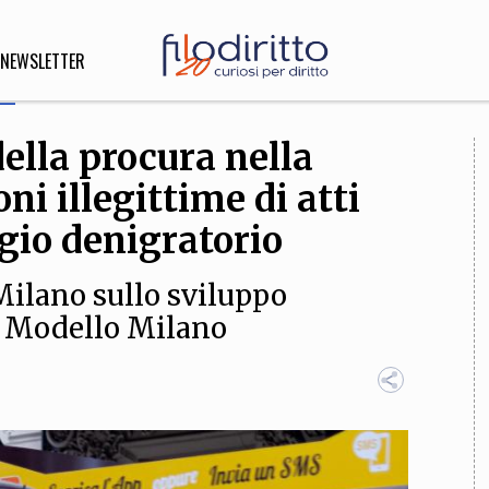
NEWSLETTER
lla procura nella
DIRITTO
ni illegittime di atti
lità,
o, Esteri
ggio denigratorio
Milano sullo sviluppo
el Modello Milano
SOFIA
INNOVAZIONE
che,
Scienze informatiche,
Arte,
ligione
Architettura, Ingegneria