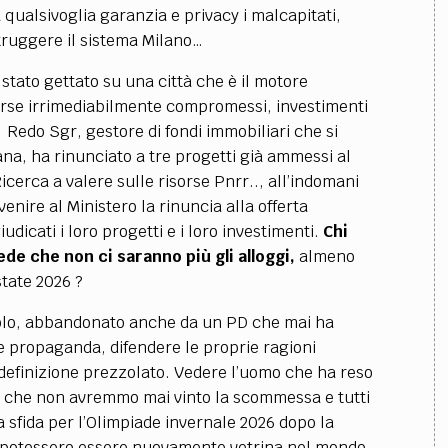
 qualsivoglia garanzia e privacy i malcapitati,
struggere il sistema Milano…
 stato gettato su una città che è il motore
 forse irrimediabilmente compromessi, investimenti
; Redo Sgr, gestore di fondi immobiliari che si
na, ha rinunciato a tre progetti già ammessi al
icerca a valere sulle risorse Pnrr.., all’indomani
enire al Ministero la rinuncia alla offerta
udicati i loro progetti e i loro investimenti.
Chi
ede che non ci saranno più gli alloggi,
almeno
state 2026 ?
 solo, abbandonato anche da un PD che mai ha
e propaganda, difendere le proprie ragioni
 definizione prezzolato. Vedere l’uomo che ha reso
a che non avremmo mai vinto la scommessa e tutti
la sfida per l’Olimpiade invernale 2026 dopo la
ano potessero essere nuovamente vetrina nel mondo,