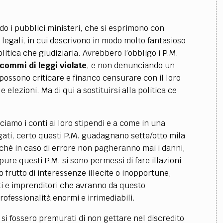
do i pubblici ministeri, che si esprimono con
 e legali, in cui descrivono in modo molto fantasioso
tica che giudiziaria. Avrebbero l’obbligo i P.M.
 commi di leggi violate
, e non denunciando un
possono criticare e financo censurare con il loro
 elezioni. Ma di qui a sostituirsi alla politica ce
iamo i conti ai loro stipendi e a come in una
gati, certo questi P.M. guadagnano sette/otto mila
ché in caso di errore non pagheranno mai i danni,
ure questi P.M. si sono permessi di fare illazioni
frutto di interessenze illecite o inopportune,
i e imprenditori che avranno da questo
ofessionalità enormi e irrimediabili.
i fossero premurati di non gettare nel discredito