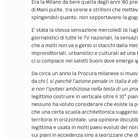
Era la Milano da bere quella degli anni ’80 pre
di Mani pulite, tra sirene e strilloni che mette
spingendoli quanto, non sopportavano la gogn
E’ stata la stessa sensazione mercoledì 16 lugl
giornalistici di tutte le TV nazionali, la sensaz
che a molti non va a genio si stacchi dalla med
imprenditoriali, urbanistici e culturali ad una
ci si compiace nei salotti buoni dove emerge
Da circa un anno la Procura milanese si muove 
da chi (
sì perché l’azione penale in Italia è 
e non l’ipotesi ambiziosa nella testa di un pro
legittimo costruire in verticale oltre il 31° p
nessuno ha voluto considerare che esiste la pe
che una certa scuola architettonica suggerisc
territorio in orizzontale: una opinione discut
legittima e usata in molti paesi evoluti del nor
sui piani in eccedenza sino a teorizzare che d