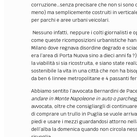
corruzione…senza precisare che non si sono cos
meno) ma semplicemente costruiti in verticale 
per parchi e aree urbani veicolari.
Nessuno infatti, neppure i colti giornalisti e op
come queste ricomposizioni urbanistiche hanno 
Milano dove regnava disordine degrado e sc
era l’area di Porta Nuova sino a dieci anni fa 
la viabilità si sia ricostruita, e siano state r
sostenibile la vita in una città che non ha bis
da ben 6 linnee metropolitane e 4 passanti fer
Abbiamo sentito l’avvocata Bernardini de Pac
andare in Monte Napoleone in auto o parchegg
avvocata, oltre che consigliargli di continuar
di comprare un trullo in Puglia se vuole arriv
piedi e usare i mezzi guardandosi attorno nel
dell’alba la domenica quando non circola nessun
risveglia.