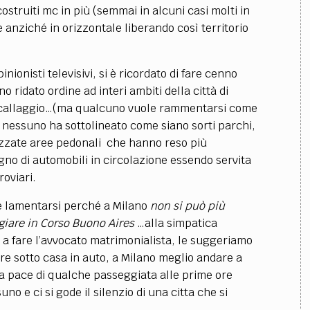
truiti mc in più (semmai in alcuni casi molti in
anziché in orizzontale liberando così territorio
inionisti televisivi, si è ricordato di fare cenno
ridato ordine ad interi ambiti della città di
iacallaggio…(ma qualcuno vuole rammentarsi come
?) nessuno ha sottolineato come siano sorti parchi,
ealizzate aree pedonali che hanno reso più
ogno di automobili in circolazione essendo servita
roviari.
e lamentarsi perché a Milano
non si può più
iare in Corso Buono Aires
…alla simpatica
e a fare l’avvocato matrimonialista, le suggeriamo
are sotto casa in auto, a Milano meglio andare a
la pace di qualche passeggiata alle prime ore
o e ci si gode il silenzio di una citta che si