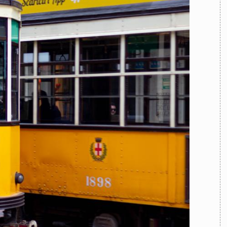
TEAM
AZIONE
COMITATO SCIENTIFICO
AUTORI
CURATORI
FOTOGRAFI
PARTNER
C
EXTRA
CODICI
RUBRICHE
LIBRI
PROCEEDINGS
PUBBLICITÀ
CONTATTI
SOCIAL MEDIA