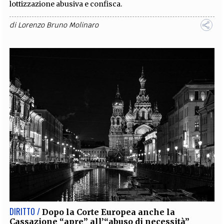
lottizzazione abusiva e confisca.
di
Lorenzo Bruno Molinaro
DIRITTO /
Dopo la Corte Europea anche la
Cassazione “apre” all’“abuso di necessità”