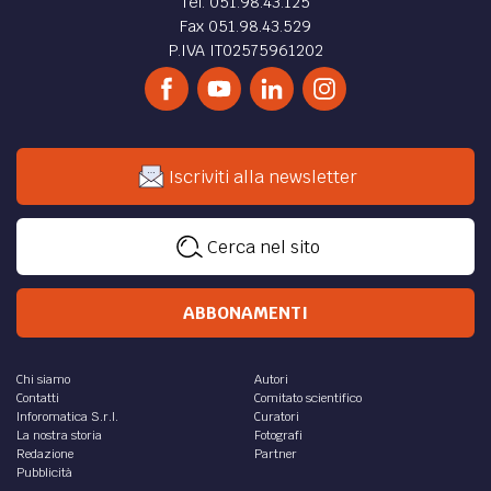
Sede legale e amministrativa
InFOROmatica S.r.l.
Via Castiglione 81, 40124 - Bologna
Tel. 051.98.43.125
Fax 051.98.43.529
P.IVA IT02575961202