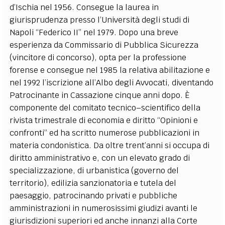
d’Ischia nel 1956. Consegue la laurea in
EXTRA
giurisprudenza presso l’Università degli studi di
CODICI
RUBRICHE
LIBRI
PROCEEDINGS
PUBBLICITÀ
CONTATTI
Napoli “Federico II” nel 1979. Dopo una breve
esperienza da Commissario di Pubblica Sicurezza
SOCIAL MEDIA
(vincitore di concorso), opta per la professione
forense e consegue nel 1985 la relativa abilitazione e
nel 1992 l’iscrizione all’Albo degli Avvocati, diventando
Patrocinante in Cassazione cinque anni dopo. È
componente del comitato tecnico–scientifico della
rivista trimestrale di economia e diritto “Opinioni e
confronti” ed ha scritto numerose pubblicazioni in
materia condonistica. Da oltre trent’anni si occupa di
diritto amministrativo e, con un elevato grado di
specializzazione, di urbanistica (governo del
territorio), edilizia sanzionatoria e tutela del
paesaggio, patrocinando privati e pubbliche
amministrazioni in numerosissimi giudizi avanti le
giurisdizioni superiori ed anche innanzi alla Corte