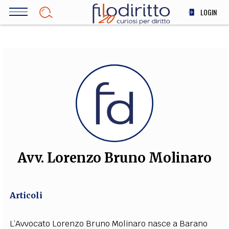
Salta
LOGIN
al
contenuto
DIRITTO
principale
ECONOMIA
SOCIETÀ
MEDICINA
SCIENZA
STORIA E FILOSOFIA
INNOVAZIONE
ALTRO
Avv. Lorenzo Bruno Molinaro
TEAM
Articoli
FILODIRITTO
REDAZIONE
COMITATO SCIENTIFICO
AUTORI
CURATORI
FOTOGRAFI
PARTNER
COLLABORA CON NOI
L’Avvocato Lorenzo Bruno Molinaro nasce a Barano