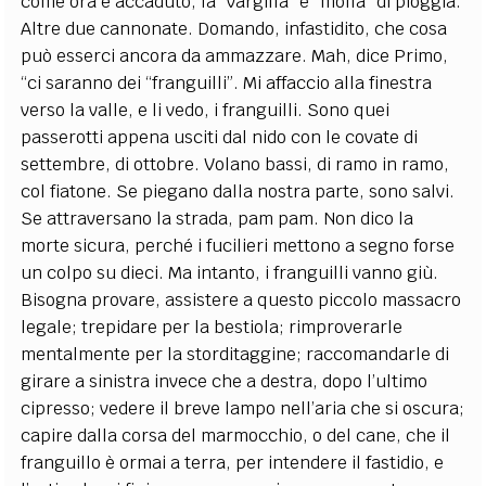
come ora è accaduto, la “vargilla” è “molla” di pioggia.
Altre due cannonate. Domando, infastidito, che cosa
può esserci ancora da ammazzare. Mah, dice Primo,
“ci saranno dei “franguilli”. Mi affaccio alla finestra
verso la valle, e li vedo, i franguilli. Sono quei
passerotti appena usciti dal nido con le covate di
settembre, di ottobre. Volano bassi, di ramo in ramo,
col fiatone. Se piegano dalla nostra parte, sono salvi.
Se attraversano la strada, pam pam. Non dico la
morte sicura, perché i fucilieri mettono a segno forse
un colpo su dieci. Ma intanto, i franguilli vanno giù.
Bisogna provare, assistere a questo piccolo massacro
legale; trepidare per la bestiola; rimproverarle
mentalmente per la storditaggine; raccomandarle di
girare a sinistra invece che a destra, dopo l’ultimo
cipresso; vedere il breve lampo nell’aria che si oscura;
capire dalla corsa del marmocchio, o del cane, che il
franguillo è ormai a terra, per intendere il fastidio, e