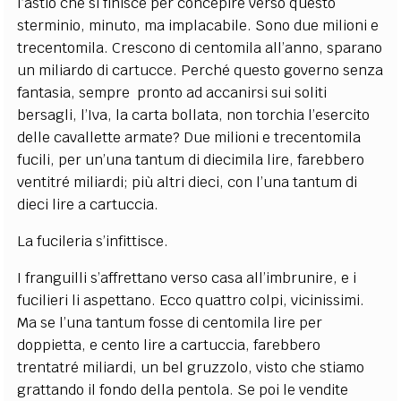
l’astio che si finisce per concepire verso questo
sterminio, minuto, ma implacabile. Sono due milioni e
trecentomila. Crescono di centomila all’anno, sparano
un miliardo di cartucce. Perché questo governo senza
fantasia, sempre pronto ad accanirsi sui soliti
bersagli, l’Iva, la carta bollata, non torchia l’esercito
delle cavallette armate? Due milioni e trecentomila
fucili, per un’una tantum di diecimila lire, farebbero
ventitré miliardi; più altri dieci, con l’una tantum di
dieci lire a cartuccia.
La fucileria s’infittisce.
I franguilli s’affrettano verso casa all’imbrunire, e i
fucilieri li aspettano. Ecco quattro colpi, vicinissimi.
Ma se l’una tantum fosse di centomila lire per
doppietta, e cento lire a cartuccia, farebbero
trentatré miliardi, un bel gruzzolo, visto che stiamo
grattando il fondo della pentola. Se poi le vendite