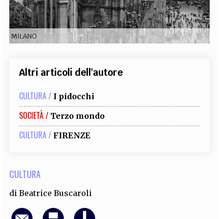
EXTRA
CODICI
RUBRICHE
LIBRI
PROCEEDINGS
PUBBLICITÀ
CONTATTI
MILANO
SOCIAL MEDIA
Altri articoli dell'autore
CULTURA /
I pidocchi
SOCIETÀ /
Terzo mondo
CULTURA /
​​​​​​​FIRENZE
CULTURA
di
Beatrice Buscaroli