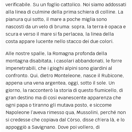
verificabile. Su un foglio cattolico. Noi siamo addossati
alla linea di culmine della prima schiera di colline. La
pianura qui sotto, il mare a poche miglia sono
nascosti da un velo di bruma: sopra, la terra è opaca e
scura e verso il mare si fa perlacea, la linea della
costa appare lucente nello stacco dei due colori.
Alle nostre spalle, la Romagna profonda della
montagna disabitata, i casolari abbandonati, le forre
impenetrabili, che i gioghi alpini sono giardini al
confronto. Qui, dietro Monteleone, nasce il Rubicone,
appena una vena argentea, oggi, sotto il sole. Un
giorno, la racconterò la storia di questo fiumicello, di
gran destino ma di così evanescente apparenza che
ogni papa o tiranno gli mutava posto, e siccome
Napoleone l’aveva rimesso qua, Mussolini, perché non
si credesse che copiava dal Còrso, disse ch’era là, e lo
appoggiò a Savignano. Dove poi vollero, di