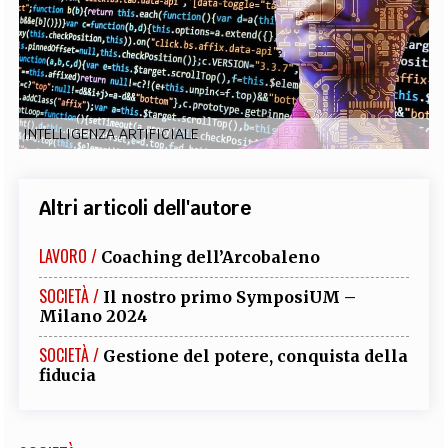
EXTRA
CODICI
RUBRICHE
LIBRI
PROCEEDINGS
PUBBLICITÀ
CONTATTI
SOCIAL MEDIA
INTELLIGENZA ARTIFICIALE
Altri articoli dell'autore
LAVORO /
Coaching dell’Arcobaleno
SOCIETÀ /
Il nostro primo SymposiUM –
Milano 2024
SOCIETÀ /
Gestione del potere, conquista della
fiducia