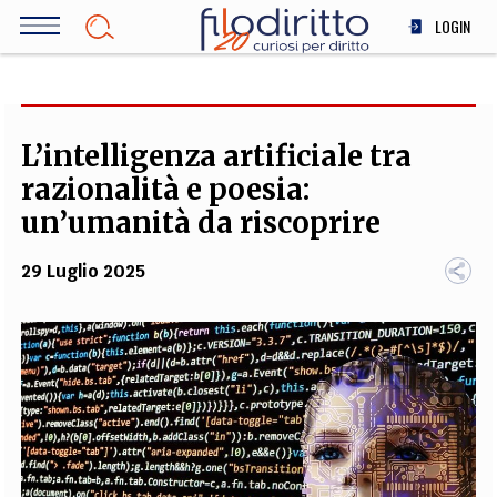
Salta
LOGIN
al
contenuto
DIRITTO
principale
ECONOMIA
SOCIETÀ
L’intelligenza artificiale tra
MEDICINA
razionalità e poesia:
SCIENZA
un’umanità da riscoprire
STORIA E FILOSOFIA
29 Luglio 2025
INNOVAZIONE
ALTRO
TEAM
FILODIRITTO
REDAZIONE
COMITATO SCIENTIFICO
AUTORI
CURATORI
FOTOGRAFI
PARTNER
COLLABORA CON NOI