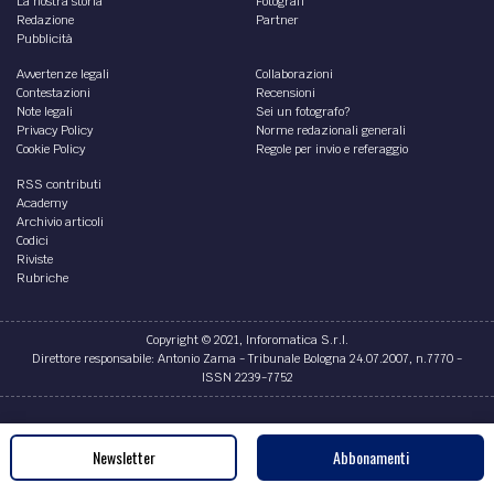
La nostra storia
Fotografi
Redazione
Partner
Pubblicità
Avvertenze legali
Collaborazioni
Contestazioni
Recensioni
Note legali
Sei un fotografo?
Privacy Policy
Norme redazionali generali
Cookie Policy
Regole per invio e referaggio
RSS contributi
Academy
Archivio articoli
Codici
Riviste
Rubriche
Copyright © 2021, Inforomatica S.r.l.
Direttore responsabile: Antonio Zama - Tribunale Bologna 24.07.2007, n.7770 -
ISSN 2239-7752
Credits
Newsletter
Abbonamenti