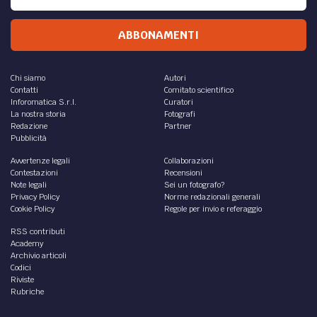
ABBONAMENTI
Chi siamo
Autori
Contatti
Comitato scientifico
Inforomatica S.r.l.
Curatori
La nostra storia
Fotografi
Redazione
Partner
Pubblicità
Avvertenze legali
Collaborazioni
Contestazioni
Recensioni
Note legali
Sei un fotografo?
Privacy Policy
Norme redazionali generali
Cookie Policy
Regole per invio e referaggio
RSS contributi
Academy
Archivio articoli
Codici
Riviste
Rubriche