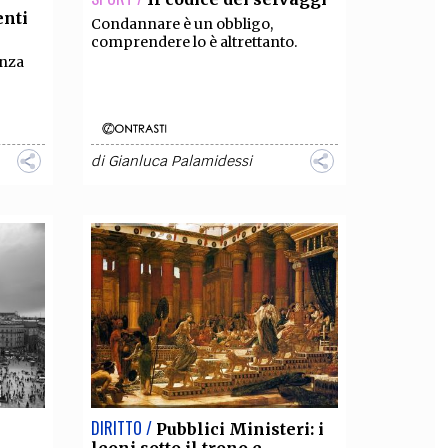
enti
Condannare è un obbligo,
comprendere lo è altrettanto.
enza
di
Gianluca Palamidessi
DIRITTO /
Pubblici Ministeri: i