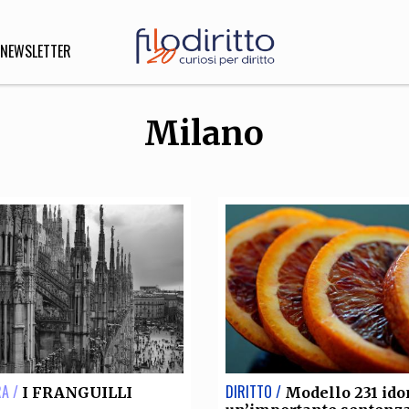
NEWSLETTER
Milano
DIRITTO
lità,
o, Esteri
SOFIA
INNOVAZIONE
che,
Scienze informatiche,
Arte,
ligione
Architettura, Ingegneria
A /
DIRITTO /
I FRANGUILLI
Modello 231 ido