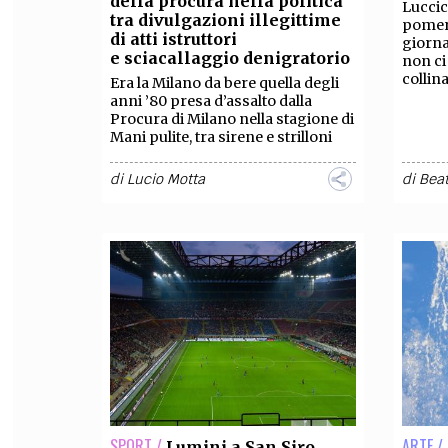
della procura nella politica
Luccic
tra divulgazioni illegittime
pomeri
FILODIRITTO
RED
di atti istruttori
giorna
e sciacallaggio denigratorio
non ci 
collin
Era la Milano da bere quella degli
anni ’80 presa d’assalto dalla
Procura di Milano nella stagione di
Mani pulite, tra sirene e strilloni
di
Lucio Motta
di
Beat
SPORT /
ARTE /
Lumini a San Siro