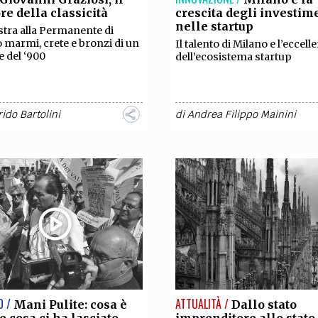
re della classicità
crescita degli investim
nelle startup
tra alla Permanente di
 marmi, crete e bronzi di un
Il talento di Milano e l’eccell
 del ‘900
dell’ecosistema startup
rido Bartolini
di
Andrea Filippo Mainini
O /
ATTUALITÀ /
Mani Pulite: cosa è
Dallo stato