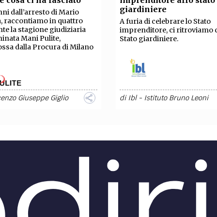
 e cosa ci ha lasciato
imprenditore allo stato
giardiniere
nni dall’arresto di Mario
, raccontiamo in quattro
A furia di celebrare lo Stato
te la stagione giudiziaria
imprenditore, ci ritroviamo 
nata Mani Pulite,
Stato giardiniere.
sa dalla Procura di Milano
enzo Giuseppe Giglio
di
Ibl - Istituto Bruno Leoni