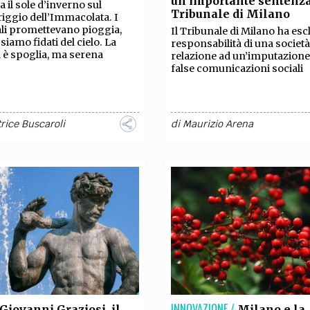
un’importante sentenza
TEAM
a il sole d’inverno sul
Tribunale di Milano
ggio dell’Immacolata. I
AZIONE
COMITATO SCIENTIFICO
AUTORI
CURATORI
FOTOGRAFI
PARTNER
C
li promettevano pioggia,
Il Tribunale di Milano ha esc
siamo fidati del cielo. La
responsabilità di una società
a è spoglia, ma serena
relazione ad un’imputazione
EXTRA
false comunicazioni sociali
CODICI
RUBRICHE
LIBRI
PROCEEDINGS
PUBBLICITÀ
CONTATTI
rice Buscaroli
di
Maurizio Arena
SOCIAL MEDIA
INNOVAZIONE /
Giovanni Graziosi, il
Milano e la