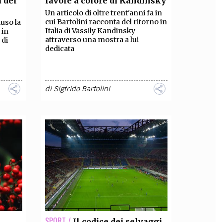
 del
favole a colore di Kandinsky
Un articolo di oltre trent'anni fa in
OLLABORA CON NOI
cui Bartolini racconta del ritorno in
luso la
Italia di Vassily Kandinsky
 in
attraverso una mostra a lui
 di
dedicata
di
Sigfrido Bartolini
SPORT /
Il codice dei selvaggi