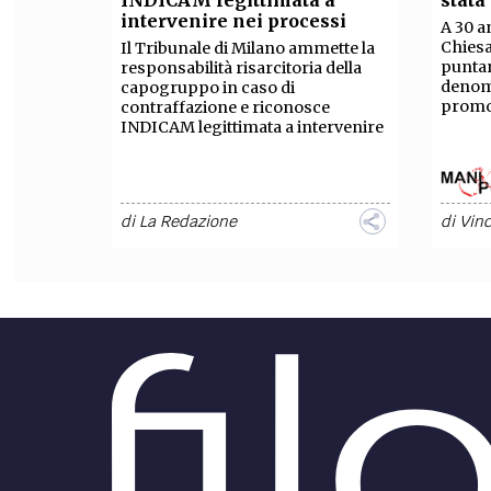
INDICAM legittimata a
stata
intervenire nei processi
A 30 a
Chiesa
Il Tribunale di Milano ammette la
puntan
responsabilità risarcitoria della
denomi
capogruppo in caso di
promos
contraffazione e riconosce
INDICAM legittimata a intervenire
di
La Redazione
di
Vinc