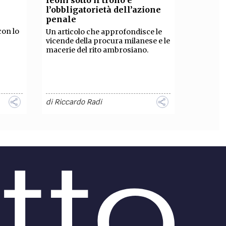
leoni sotto il trono e
l’obbligatorietà dell’azione
penale
con lo
Un articolo che approfondisce le
vicende della procura milanese e le
macerie del rito ambrosiano.
di
Riccardo Radi