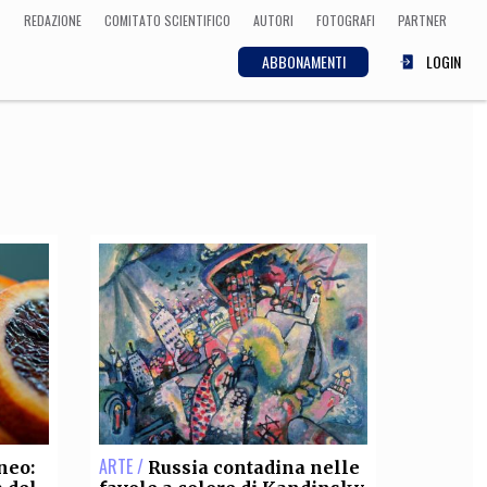
REDAZIONE
COMITATO SCIENTIFICO
AUTORI
FOTOGRAFI
PARTNER
ABBONAMENTI
LOGIN
SCIENZA
ECONOMIA
Matematica, Fisica,
Biologia, Cifrematica,
Medicina
CULTURA
 Cinema, Musica,
Letteratura
ARTE /
neo:
Russia contadina nelle