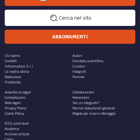
Cerca nel sito
ABBONAMENTI
Chi siamo
Autori
Contatti
Comitato scientifico
Inforomatica S.r.l.
Curatori
La nostra storia
Fotografi
Redazione
Partner
Pubblicità
Avvertenze legali
Collaborazioni
Contestazioni
Recensioni
Note legali
Sei un fotografo?
Privacy Policy
Norme redazionali generali
Cookie Policy
Regole per invio e referaggio
RSS contributi
Academy
Archivio articoli
Codici