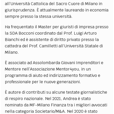
all’Università Cattolica del Sacro Cuore di Milano in
EXTRA
giurisprudenza. È attualmente laureando in economia
CODICI
RUBRICHE
LIBRI
PROCEEDINGS
PUBBLICITÀ
CONTATTI
sempre presso la stessa università.
Ha frequentato il Master per giuristi di impresa presso
SOCIAL MEDIA
la SDA Bocconi coordinato dal Prof. Luigi Arturo
Bianchi ed è assistente di diritto privato presso la
cattedra del Prof. Camilletti all’Università Statale di
Milano.
È associato ad Assolombarda Giovani Imprenditori e
Mentore nell’Associazione Mentor4you, in un
programma di aiuto ed indirizzamento formativo e
professionale per le nuove generazioni.
È autore di contributi su alcune testate giornalistiche
di respiro nazionale. Nel 2021, Andrea è stato
nominato da MF-Milano Finanza tra i migliori avvocati
nella categoria Societario/M&A. Nel 2020 è stato