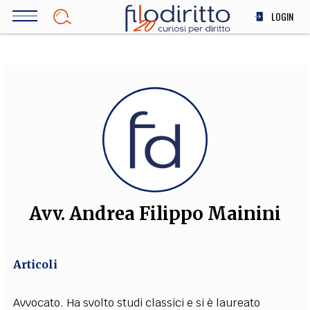
Salta
LOGIN
al
contenuto
DIRITTO
principale
ECONOMIA
SOCIETÀ
MEDICINA
SCIENZA
STORIA E FILOSOFIA
INNOVAZIONE
ALTRO
Avv. Andrea Filippo Mainini
TEAM
Articoli
FILODIRITTO
REDAZIONE
COMITATO SCIENTIFICO
AUTORI
CURATORI
FOTOGRAFI
PARTNER
COLLABORA CON NOI
Avvocato. Ha svolto studi classici e si è laureato