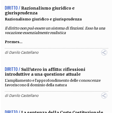
C'è chi nega che il cedimento della sovranità sanitaria da
parte degli Stati all'OMS sia una notizia tendenziosa se
non falsa. Come stanno le cose?
di
Danilo Castellano