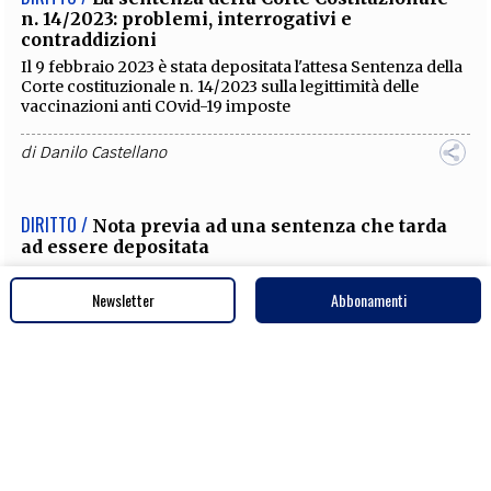
DIRITTO /
Su taluni aspetti della questione «affitti
brevi»
La presente Nota, investendo in parte un problema
generale (quello del rapporto diritto/interesse), riguarda
anche i temi della rubrica «Osservatorio tre Bio»
di
Danilo Castellano
Newsletter
Abbonamenti