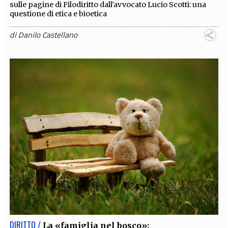
sulle pagine di Filodiritto dall'avvocato Lucio Scotti: una
questione di etica e bioetica
di
Danilo Castellano
DIRITTO /
La «famiglia nel bosco»: