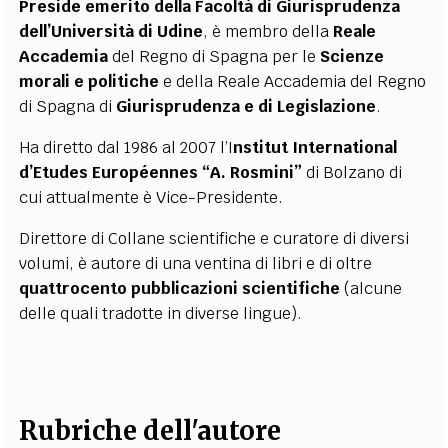
Preside emerito della Facoltà di Giurisprudenza
EXTRA
dell’Università di Udine
, è membro della
Reale
Accademia
CODICI
RUBRICHE
del Regno di Spagna per le
LIBRI
PROCEEDINGS
PUBBLICITÀ
Scienze
CONTATTI
morali e politiche
e della Reale Accademia del Regno
di Spagna di
Giurisprudenza e di Legislazione
.
SOCIAL MEDIA
Ha diretto dal 1986 al 2007 l’I
nstitut International
d’Etudes Européennes “A. Rosmini”
di Bolzano di
cui attualmente è Vice-Presidente.
Direttore di Collane scientifiche e curatore di diversi
volumi, è autore di una ventina di libri e di oltre
quattrocento pubblicazioni scientifiche
(alcune
delle quali tradotte in diverse lingue).
Rubriche dell'autore