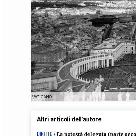
FILODIRITTO
RED
VATICANO
Altri articoli dell'autore
DIRITTO /
La potestà delegata (parte sec