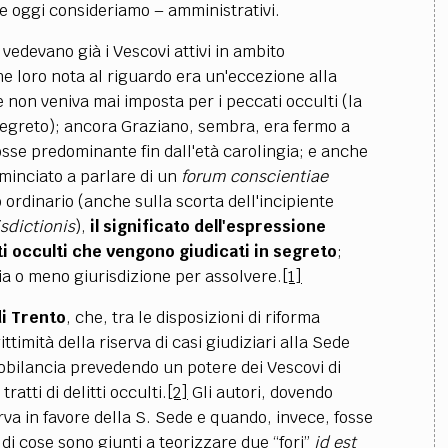
he oggi consideriamo – amministrativi.
 vedevano già i Vescovi attivi in ambito
ne loro nota al riguardo era un'eccezione alla
 non veniva mai imposta per i peccati occulti (la
egreto);
ancora Graziano, sembra, era fermo a
sse predominante fin dall'età carolingia; e anche
cominciato a parlare di un
forum conscientiae
 ordinario (anche sulla scorta dell'incipiente
isdictionis
),
il significato dell'espressione
i occulti che vengono giudicati in segreto
;
ia o meno giurisdizione per assolvere.
[1]
di Trento
, che, tra le disposizioni di riforma
timità della riserva di casi giudiziari alla Sede
obilancia prevedendo un potere dei Vescovi di
atti di delitti occulti.
[2]
Gli autori, dovendo
rva in favore della S. Sede e quando, invece, fosse
 di cose sono giunti a teorizzare due “fori”
id est