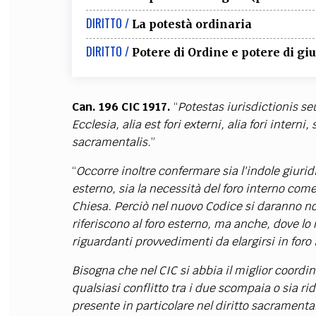
DIRITTO /
La potestà ordinaria
DIRITTO /
Potere di Ordine e potere di gi
Can. 196 CIC 1917.
“
Potestas iurisdictionis se
Ecclesia, alia est fori externi, alia fori intern
sacramentalis.
”
“
Occorre inoltre confermare sia l'indole giuridi
esterno, sia la necessità del foro interno com
Chiesa. Perciò nel nuovo Codice si daranno nor
riferiscono al foro esterno, ma anche, dove lo
riguardanti provvedimenti da elargirsi in foro 
Bisogna che nel CIC si abbia il miglior coordi
qualsiasi conflitto tra i due scompaia o sia r
presente in particolare nel diritto sacramental