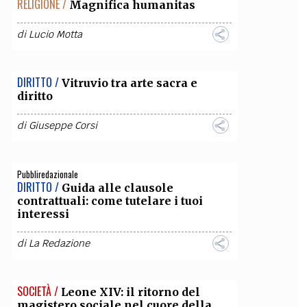
RELIGIONE /
Magnifica humanitas
OLLABORA CON NOI
di
Lucio Motta
DIRITTO /
Vitruvio tra arte sacra e
diritto
di
Giuseppe Corsi
Pubbliredazionale
DIRITTO /
Guida alle clausole
contrattuali: come tutelare i tuoi
interessi
di
La Redazione
SOCIETÀ /
Leone XIV: il ritorno del
magistero sociale nel cuore della