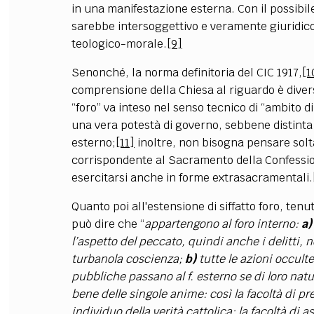
in una manifestazione esterna. Con il possibile
sarebbe intersoggettivo e veramente giuridico,
teologico-morale.
[9]
Senonché, la norma definitoria del CIC 1917,
[1
comprensione della Chiesa al riguardo è divers
“foro” va inteso nel senso tecnico di “ambito d
una vera potestà di governo, sebbene distinta 
esterno;
[11]
inoltre, non bisogna pensare solt
corrispondente al Sacramento della Confessio
esercitarsi anche in forme extrasacramentali.
Quanto poi all'estensione di siffatto foro, tenut
può dire che “
appartengono al foro interno:
a
l’aspetto del peccato, quindi anche i delitti,
turbanola coscienza;
b)
tutte le azioni occult
pubbliche passano al f. esterno se di loro na
bene delle singole anime: così la facoltà di 
individuo della verità cattolica; la facoltà di 