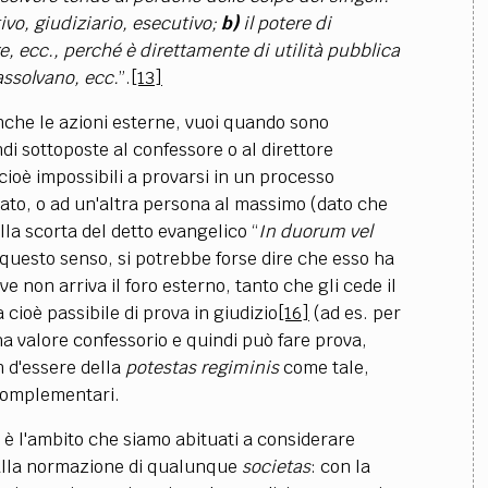
tivo, giudiziario, esecutivo;
b)
il potere di
e, ecc., perché è direttamente di utilità pubblica
assolvano, ecc.
”.
[13]
anche le azioni esterne, vuoi quando sono
di sottoposte al confessore o al direttore
 cioè impossibili a provarsi in un processo
sato, o ad un'altra persona al massimo (dato che
ulla scorta del detto evangelico “
In duorum vel
questo senso, si potrebbe forse dire che esso ha
e non arriva il foro esterno, tanto che gli cede il
 cioè passibile di prova in giudizio
[16]
(ad es. per
 valore confessorio e quindi può fare prova,
 d'essere della
potestas regiminis
come tale,
complementari.
o, è l'ambito che siamo abituati a considerare
o dalla normazione di qualunque
societas
: con la