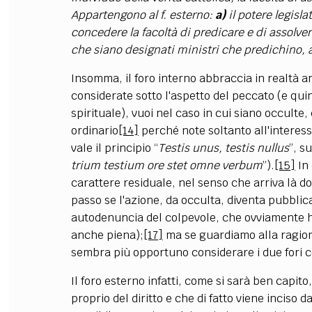
Appartengono al f. esterno:
a)
il potere legisla
concedere la facoltà di predicare e di assolver
che siano designati ministri che predichino, 
Insomma, il foro interno abbraccia in realtà 
considerate sotto l'aspetto del peccato (e quin
spirituale), vuoi nel caso in cui siano occulte,
ordinario
[14]
perché note soltanto all'interes
vale il principio “
Testis unus, testis nullus
”, s
trium testium ore stet omne verbum
”).
[15]
In 
carattere residuale, nel senso che arriva là dov
passo se l'azione, da occulta, diventa pubblica
autodenuncia del colpevole, che ovviamente ha
anche piena);
[17]
ma se guardiamo alla ragion
sembra più opportuno considerare i due fori 
Il foro esterno infatti, come si sarà ben capit
proprio del diritto e che di fatto viene incis