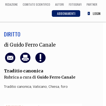
REDAZIONE
COMITATO SCIENTIFICO
AUTORI
FOTOGRAFI
PARTNER
ABBONAMENTI
LOGIN
DIRITTO
SCIENZA
ECONOMIA
Matematica, Fisica,
di
Guido Ferro Canale
Biologia, Cifrematica,
Medicina
Traditio canonica
CULTURA
Rubrica a cura di
Guido Ferro Canale
 Cinema, Musica,
Letteratura
Traditio canonica
,
Vaticano
,
Chiesa
,
foro