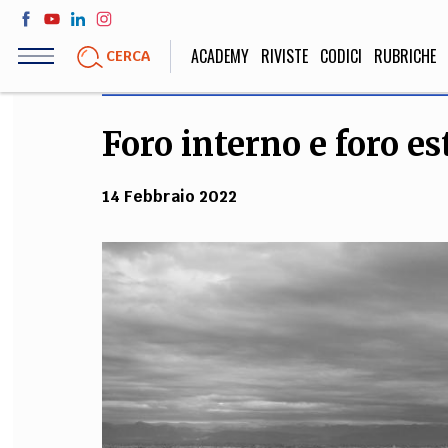
Salta
al
ACADEMY
RIVISTE
CODICI
RUBRICHE
CERCA
contenuto
principale
Foro interno e foro e
LIFE STYLE
SOCIETÀ
Sport, Cucina, Viaggi,
Politica, Attua
14 Febbraio 2022
Moda
Educazione, Lavor
STORIA E FILO
Scienze stori
umanistiche, Re