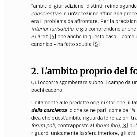
“ambiti di giurisdizione” distinti, reimpiegand
conscientiae
in un'accezione affine alla prec
era il problema da affrontare. Per la precision
interior iurisdictio
, e già comprendono anche 
Su
árez,
[4]
che anche in questo caso – come un 
canonico - ha fatto scuola.
[5]
2. L'ambito proprio del f
Qui occorre sgomberare subito il campo da un e
pochi cadono.
Unitamente alle predette origini storiche, il fa
della coscienza
” o che se ne parli come de “
la
dica che quest'ambito riguarda le relazioni tra 
forum poli
, contrapposto al
forum fori
),
[8]
può
riguardi unicamente la sfera interiore, gli att