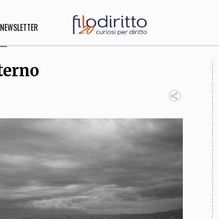
NEWSLETTER
sterno
DIRITTO
lità,
o, Esteri
SOFIA
INNOVAZIONE
che,
Scienze informatiche,
Arte,
ligione
Architettura, Ingegneria