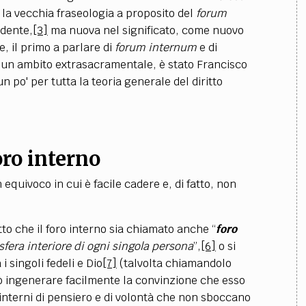
o la vecchia fraseologia a proposito del
forum
edente,
[3]
ma nuova nel significato, come nuovo
e, il primo a parlare di
forum internum
e di
un ambito extrasacramentale, è stato Francisco
po' per tutta la teoria generale del diritto
oro interno
quivoco in cui è facile cadere e, di fatto, non
tto che il foro interno sia chiamato anche “
foro
 sfera interiore di ogni singola persona
”,
[6]
o si
i singoli fedeli e Dio
[7]
(talvolta chiamandolo
 ingenerare facilmente la convinzione che esso
i interni di pensiero e di volontà che non sboccano