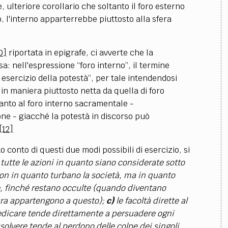
, ulteriore corollario che soltanto il foro esterno
 l'interno apparterrebbe piuttosto alla sfera
0]
riportata in epigrafe, ci avverte che la
a: nell'espressione “foro interno”, il termine
i esercizio della potestà”, per tale intendendosi
in maniera piuttosto netta da quella di foro
anto al foro interno sacramentale -
ne - giacché la potestà in discorso può
[12]
o conto di questi due modi possibili di esercizio, si
)
tutte le azioni in quanto siano considerate sotto
 non in quanto turbano la società, ma in quanto
e, finché restano occulte (quando diventano
tura appartengono a questo);
c)
le facoltà dirette al
predicare tende direttamente a persuadere ogni
assolvere tende al perdono delle colpe dei singoli.