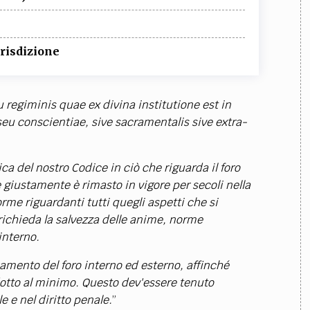
urisdizione
u regiminis quae ex divina institutione est in
i, seu conscientiae, sive sacramentalis sive extra-
ca del nostro Codice in ciò che riguarda il foro
e giustamente è rimasto in vigore per secoli nella
me riguardanti tutti quegli aspetti che si
 richieda la salvezza delle anime, norme
interno.
namento del foro interno ed esterno, affinché
idotto al minimo. Questo dev'essere tenuto
e e nel diritto penale.
”