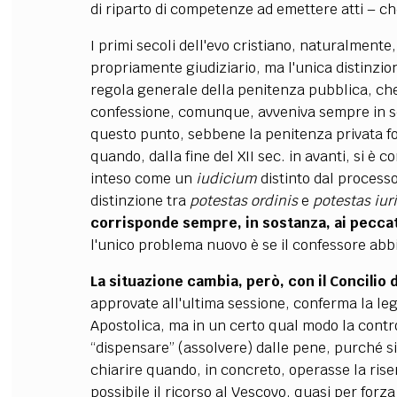
di riparto di competenze ad emettere atti – c
I primi secoli dell'evo cristiano, naturalmente,
propriamente giudiziario, ma l'unica distinzio
regola generale della penitenza pubblica, che
confessione, comunque, avveniva sempre in s
questo punto, sebbene la penitenza privata fo
quando, dalla fine del XII sec. in avanti, si è 
inteso come un
iudicium
distinto dal processo
distinzione tra
potestas ordinis
e
potestas iur
corrisponde sempre, in sostanza, ai peccat
l'unico problema nuovo è se il confessore abb
La situazione cambia, però, con il Concilio 
approvate all'ultima sessione, conferma la legit
Apostolica, ma in un certo qual modo la contr
“dispensare” (assolvere) dalle pene, purché si tr
chiarire quando, in concreto, operasse la rise
possibile il ricorso al Vescovo, quasi per forza