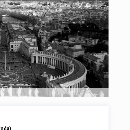
TEAM
AZIONE
COMITATO SCIENTIFICO
AUTORI
CURATORI
FOTOGRAFI
PARTNER
C
EXTRA
CODICI
RUBRICHE
LIBRI
PROCEEDINGS
PUBBLICITÀ
CONTATTI
SOCIAL MEDIA
onda)