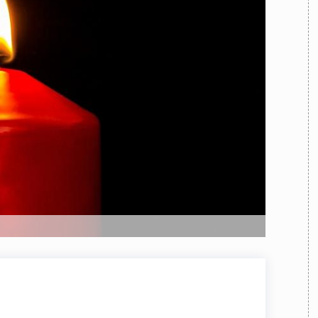
TEAM
AZIONE
COMITATO SCIENTIFICO
AUTORI
CURATORI
FOTOGRAFI
PARTNER
C
EXTRA
CODICI
RUBRICHE
LIBRI
PROCEEDINGS
PUBBLICITÀ
CONTATTI
SOCIAL MEDIA