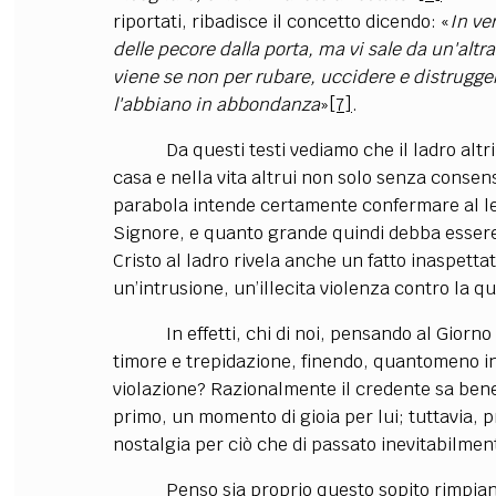
riportati, ribadisce il concetto dicendo: «
In ver
delle pecore dalla porta, ma vi sale
da un'altra
viene se non per rubare, uccidere e distrugge
l'abbiano in abbondanza
»
[7]
.
Da questi testi vediamo che il ladro altri n
casa e nella vita altrui non solo senza consen
parabola intende certamente confermare al let
Signore, e quanto grande quindi debba essere l
Cristo al ladro rivela anche un fatto inaspettato
un’intrusione, un’illecita violenza contro la q
In effetti, chi di noi, pensando al Giorno d
timore e trepidazione, finendo, quantomeno in
violazione? Razionalmente il credente sa bene
primo, un momento di gioia per lui; tuttavia, p
nostalgia per ciò che di passato inevitabilme
Penso sia proprio questo sopito rimpianto 