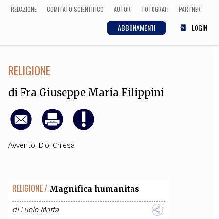
REDAZIONE
COMITATO SCIENTIFICO
AUTORI
FOTOGRAFI
PARTNER
ABBONAMENTI
LOGIN
RELIGIONE
SCIENZA
ECONOMIA
Matematica, Fisica,
di
Fra Giuseppe Maria Filippini
Biologia, Cifrematica,
Medicina
Avvento
,
Dio
,
Chiesa
CULTURA
 Cinema, Musica,
Letteratura
RELIGIONE /
Magnifica humanitas
di
Lucio Motta