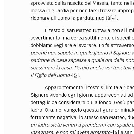
sprovvista dalla nascita del Messia, tanto nel
messa in guardia per non farsi trovare imprep
ridonare all’uomo la perduta nudità
[4]
.
Il testo di san Matteo tuttavia non si limi
avvertimento, ma cerca sottilmente di specifica
dobbiamo vegliare e lavorare. Lo fa attravers
perché non sapete in quale giorno il Signore vo
padrone di casa sapesse a quale ora della nott
scassinare la casa. Perciò anche voi tenetevi
il Figlio dell'uomo
»
[5]
.
Apparentemente il testo si limita a ribadire 
Signore vivendo ogni giorno apparecchiati ad 
dettaglio da considerare più a fondo: Gesù pa
ladro. Ora, nel vangelo questa figura crimina
fortemente negativa; lo stesso san Matteo, due 
un ladro siete venuti a prendermi con spade e
insegnare, e non mi avete arrestato
»
[6]
e san 