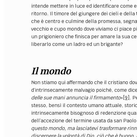
intende mettere in luce ed identificare come 
ritorno. Il timore del giungere dei cieli e dell
che è centro e culmine della promessa, segnal
vecchio e cupo mondo dove viviamo ci piace pi
un prigioniero che finisca per amare la sua ce
liberarlo come un ladro ed un brigante?
Il mondo
Non stiamo qui affermando che il cristiano d
d’intrinsecamente malvagio poiché, come dice 
delle sue mani annuncia il firmamento
»
[9]
. P
stesso, bensì il contesto umano attuale, storic
intrinsecamente bisognoso di redenzione quan
dell’accezione del termine usata da san Paolo
questo mondo, ma lasciatevi trasformare rinn
discernere la volontà di Dio, ciò che è buono, a