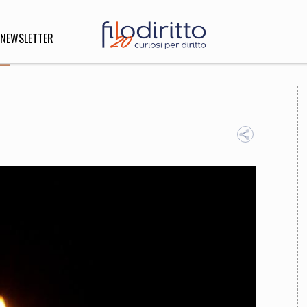
NEWSLETTER
DIRITTO
lità,
o, Esteri
SOFIA
INNOVAZIONE
che,
Scienze informatiche,
Arte,
ligione
Architettura, Ingegneria