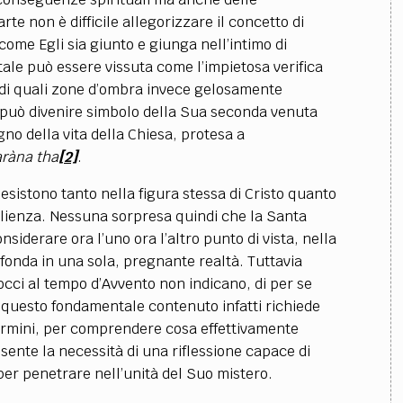
rte non è difficile allegorizzare il concetto di
ome Egli sia giunto e giunga nell’intimo di
ale può essere vissuta come l’impietosa verifica
e di quali zone d’ombra invece gelosamente
o può divenire simbolo della Sua seconda venuta
gno della vita della Chiesa, protesa a
ràna tha
[2]
.
tono tanto nella figura stessa di Cristo quanto
lienza. Nessuna sorpresa quindi che la Santa
nsiderare ora l’uno ora l’altro punto di vista, nella
 fonda in una sola, pregnante realtà. Tuttavia
ci al tempo d’Avvento non indicano, di per se
 questo fondamentale contenuto infatti richiede
termini, per comprendere cosa effettivamente
 sente la necessità di una riflessione capace di
 per penetrare nell’unità del Suo mistero.