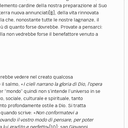
elemento cardine della nostra preparazione al Suo
a terra nuova annunciati
[8]
, della vita rinnovata
a che, nonostante tutte le nostre lagnanze, il
ù di quanto forse dovrebbe. Provate a pensarci:
lla non vedrebbe forse il benefattore venuto a
ovrebbe vedere nel creato qualcosa
il salmo, «
I cieli narrano la gloria di Dio, l'opera
er “mondo” quindi non s’intende l’universo in se
o, sociale, culturale e spirituale, tanto
to profondamente ostile a Dio. Si tratta
 quando scrive: «
Non conformatevi a
ovando il vostro modo di pensare, per poter
 lui gradito e perfetto
»
[10]
; san Giovanni,