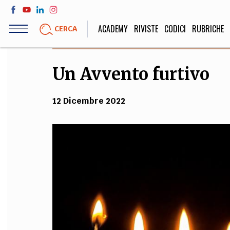
Salta
al
ACADEMY
RIVISTE
CODICI
RUBRICHE
CERCA
contenuto
principale
Un Avvento furtivo
LIFE STYLE
SOCIETÀ
Sport, Cucina, Viaggi,
Politica, Attua
12 Dicembre 2022
Moda
Educazione, Lavor
STORIA E FILO
Scienze stori
umanistiche, Re