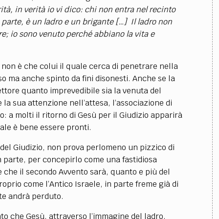
ità, in verità io vi dico: chi non entra nel recinto
 parte, è un ladro e un brigante […] Il ladro non
re; io sono venuto perché abbiano la vita e
on è che colui il quale cerca di penetrare nella
so ma anche spinto da fini disonesti. Anche se la
tore quanto imprevedibile sia la venuta del
a sua attenzione nell’attesa, l’associazione di
: a molti il ritorno di Gesù per il Giudizio apparirà
uale è bene essere pronti.
el Giudizio, non prova perlomeno un pizzico di
 parte, per concepirlo come una fastidiosa
 che il secondo Avvento sarà, quanto e più del
roprio come l’Antico Israele, in parte freme già di
nte andrà perduto.
che Gesù, attraverso l’immagine del ladro,