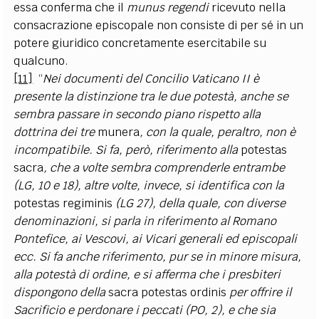
essa conferma che il
munus regendi
ricevuto nella
consacrazione episcopale non consiste di per sé in un
potere giuridico concretamente esercitabile su
qualcuno.
[11]
“
Nei documenti del Concilio Vaticano II è
presente la distinzione tra le due potestà, anche se
sembra passare in secondo piano rispetto alla
dottrina dei tre
munera
, con la quale, peraltro, non è
incompatibile. Si fa, però, riferimento alla
potestas
sacra
, che a volte sembra comprenderle entrambe
(LG, 10 e 18), altre volte, invece, si identifica con la
potestas regiminis
(LG 27), della quale, con diverse
denominazioni, si parla in riferimento al Romano
Pontefice, ai Vescovi, ai Vicari generali ed episcopali
ecc. Si fa anche riferimento, pur se in minore misura,
alla potestà di ordine, e si afferma che i presbiteri
dispongono della
sacra potestas ordinis
per offrire il
Sacrificio e perdonare i peccati (PO, 2), e che sia