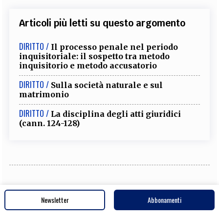
Articoli più letti su questo argomento
DIRITTO /
Il processo penale nel periodo
inquisitoriale: il sospetto tra metodo
inquisitorio e metodo accusatorio
DIRITTO /
Sulla società naturale e sul
matrimonio
DIRITTO /
La disciplina degli atti giuridici
(cann. 124-128)
DIRITTO /
Vitruvio tra arte sacra e diritto
Newsletter
Abbonamenti