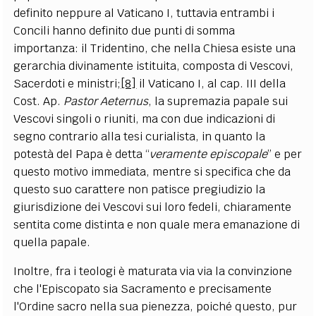
definito neppure al Vaticano I, tuttavia entrambi i
Concili hanno definito due punti di somma
importanza: il Tridentino, che nella Chiesa esiste una
gerarchia divinamente istituita, composta di Vescovi,
Sacerdoti e ministri;
[8]
il Vaticano I, al cap. III della
Cost. Ap.
Pastor Aeternus
, la supremazia papale sui
Vescovi singoli o riuniti, ma con due indicazioni di
segno contrario alla tesi curialista, in quanto la
potestà del Papa è detta “
veramente episcopale
” e per
questo motivo immediata, mentre si specifica che da
questo suo carattere non patisce pregiudizio la
giurisdizione dei Vescovi sui loro fedeli, chiaramente
sentita come distinta e non quale mera emanazione di
quella papale.
Inoltre, fra i teologi è maturata via via la convinzione
che l'Episcopato sia Sacramento e precisamente
l'Ordine sacro nella sua pienezza, poiché questo, pur