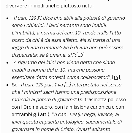
divergere in modi anche piuttosto netti:
“
Il can. 129 §1 dice che abili alla potestà di governo
sono i chierici; i laici pertanto sono inabili.
L'inabilità, a norma del can. 10, rende nullo l'atto
posto da chi è da essa affetto. Ma si tratta di una
legge divina o umana? Se è divina non può essere
dispensata; se è umana, sì.
”;
[13]
“
A riguardo dei laici non viene detto che siano
inabili a norma del c. 10, ma che possono
esercitare detta potestà come collaboratori
”;
[14]
Se “
Il can. 129 par. 1 va […] interpretato nel senso
che i ministri sacri hanno una predisposizione
radicale al potere di governo
” (si trasmetta poi esso
con l'Ordine sacro, con la missione canonica o con
entrambi gli atti), “
Il can. 129 §2 nega, invece, ai
laici questa capacità ontologico-sacramentale di
governare in nome di Cristo. Questi soltanto