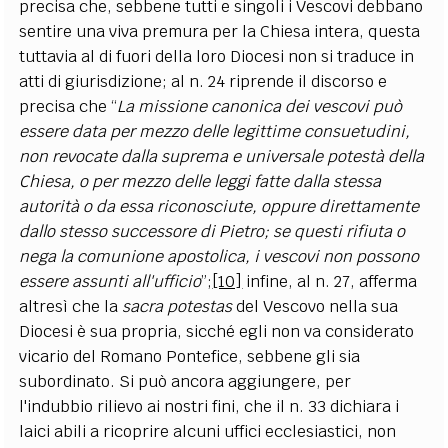
precisa che, sebbene tutti e singoli i Vescovi debbano
sentire una viva premura per la Chiesa intera, questa
tuttavia al di fuori della loro Diocesi non si traduce in
atti di giurisdizione; al n. 24 riprende il discorso e
precisa che “
La missione canonica dei vescovi può
essere data per mezzo delle legittime consuetudini,
non revocate dalla suprema e universale potestà della
Chiesa, o per mezzo delle leggi fatte dalla stessa
autorità o da essa riconosciute, oppure direttamente
dallo stesso successore di Pietro; se questi rifiuta o
nega la comunione apostolica, i vescovi non possono
essere assunti all'ufficio
”;
[10]
infine, al n. 27, afferma
altresì che la
sacra potestas
del Vescovo nella sua
Diocesi è sua propria, sicché egli non va considerato
vicario del Romano Pontefice, sebbene gli sia
subordinato. Si può ancora aggiungere, per
l'indubbio rilievo ai nostri fini, che il n. 33 dichiara i
laici abili a ricoprire alcuni uffici ecclesiastici, non