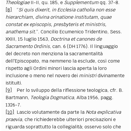
Theologiae
II-II, qu. 185, e
Supplementum
qq. 37-8.
[8]
“
Si quis dixerit, in Ecclesia catholia non esse
hierarchiam, divina orinatione institutam, quae
constat ex episcopis, presbyteris et ministris,
anathema sit.
”.
Concilio Ecumenico Tridentino
, Sess.
XXIII, 15 luglio 1563,
Doctrina et canones de
Sacramento Ordinis
, can. 6 (DH 1776). Il linguaggio
del decreto non menziona la sacramentalità
dell'Episcopato, ma nemmeno la esclude, così come
rispetto agli Ordini minori lascia aperta la loro
inclusione o meno nel novero dei
ministri
divinamente
istituiti.
[9]
Per lo sviluppo della riflessione teologica, cfr. B.
Bartmann
,
Teologia Dogmatica
, Alba 1956, pagg.
1326-7.
[10]
Lascio volutamente da parte la
Nota explicativa
praevia
, che richiederebbe ulteriori precisazioni e
riguarda soprattutto la collegialità; osservo solo che