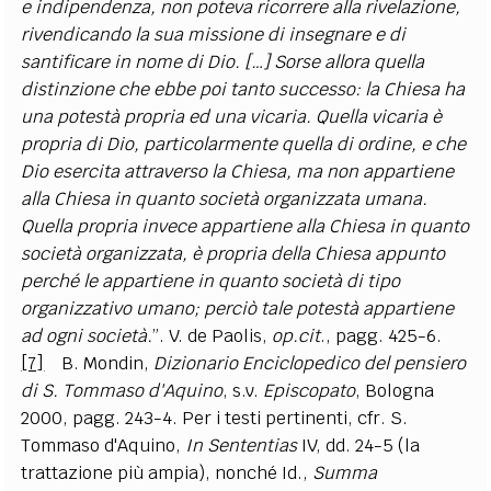
e indipendenza, non poteva ricorrere alla rivelazione,
rivendicando la sua missione di insegnare e di
santificare in nome di Dio. […] Sorse allora quella
distinzione che ebbe poi tanto successo: la Chiesa ha
una potestà propria ed una vicaria. Quella vicaria è
propria di Dio, particolarmente quella di ordine, e che
Dio esercita attraverso la Chiesa, ma non appartiene
alla Chiesa in quanto società organizzata umana.
Quella propria invece appartiene alla Chiesa in quanto
società organizzata, è propria della Chiesa appunto
perché le appartiene in quanto società di tipo
organizzativo umano; perciò tale potestà appartiene
ad ogni società.
”. V.
de Paolis
,
op.cit
., pagg. 425-6.
[7]
B.
Mondin
,
Dizionario Enciclopedico del pensiero
di S. Tommaso d'Aquino
, s.v.
Episcopato
, Bologna
2000, pagg. 243-4. Per i testi pertinenti, cfr. S.
Tommaso d'Aquino
,
In Sententias
IV, dd. 24-5 (la
trattazione più ampia), nonché
Id
.,
Summa