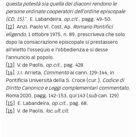
questa potestà sia quella dei diaconi rendono le
persone ordinate cooperatori dell'ordine episcopale
(CD, 15).
”. E.
Labandeira
,
op.cit.
, pagg. 49-50.
[12]
Anzi,
Paolo
VI, Cost. Ap.
Romano Pontifici
eligendo
, 1 ottobre 1975, n. 89, prescriveva che solo
dopo la consacrazione episcopale si prestassero
all'eletto l'ossequio e l'obbedienza e si desse
l'annuncio al popolo.
[13]
V.
de Paolis
,
op.cit
., pag. 428.
[14]
J.I.
Arrieta
,
Commento
ai cann. 129-144, in
Pontificia Università della S. Croce
(cur.),
Codice di
Diritto Canonico e Leggi complementari commentato
,
Roma 2020, pagg. 142-153, qui 143 (
sub
can. 129)
[15]
E.
Labandeira
,
op.cit
., pag. 68.
[16]
V.
de Paolis
,
loc.ult.cit
.