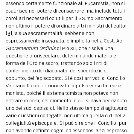
essendo certamente funzionale all'Eucarestia, non si
esaurisce nel potere di consacrare, ma include tutti i
corollari necessari od utili per il SS.mo Sacramento,
non ultimo il potere di ordinare altri ministri del culto;
[9]
la sua sacramentalità, sebbene non
espressamente insegnata, è implicita nella Cost. Ap.
Sacramentum Ordinis
di Pio XII, che risolve una
questione plurisecolare, determinando materia e
forma dell'Ordine sacro, trattando solo i riti di
conferimento del diaconato, del sacerdozio e,
appunto, dell'episcopato. Si è così arrivati al Concilio
Vaticano II con un rinnovato impulso verso la teoria
monista, poiché il sistema tomista non poteva non
entrare in crisi, nel momento in cui si dava per caduto
uno dei suoi capisaldi. Nello stesso tempo si agitavano
varie questioni collegate, non ultima quella c.d. della
collegialità episcopale. Si può dire che il Concilio, pur
non avendo definito dogmi ed essendosi anzi espresso