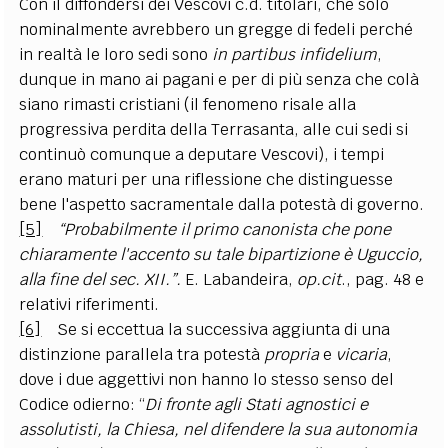
Con il diffondersi dei Vescovi c.d. titolari, che solo
nominalmente avrebbero un gregge di fedeli perché
in realtà le loro sedi sono
in partibus infidelium
,
dunque in mano ai pagani e per di più senza che colà
siano rimasti cristiani (il fenomeno risale alla
progressiva perdita della Terrasanta, alle cui sedi si
continuò comunque a deputare Vescovi), i tempi
erano maturi per una riflessione che distinguesse
bene l'aspetto sacramentale dalla potestà di governo.
[5]
“Probabilmente il primo canonista che pone
chiaramente l'accento su tale bipartizione è Uguccio,
alla fine del sec. XII.”.
E.
Labandeira
,
op.cit
., pag. 48 e
relativi riferimenti.
[6]
Se si eccettua la successiva aggiunta di una
distinzione parallela tra potestà
propria
e
vicaria
,
dove i due aggettivi non hanno lo stesso senso del
Codice odierno: “
Di fronte agli Stati agnostici e
assolutisti, la Chiesa, nel difendere la sua autonomia