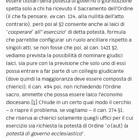
essere titolari della potestà di governo o giurisdizione
spetta solo a chi ha ricevuto il Sacramento dell'Ordine
(il che fa pensare,
ex
can. 124, alla nullità dell'atto
contrario), però poi al §2 consente anche ai laici di
“
cooperare
” all'“
esercizio
” di detta potestà, formula
che parrebbe configurar un ruolo ancillare rispetto a
singoli atti, se non fosse che poi, al can. 1421 §2,
vediamo prevista la possibilità di nominare giudici
laici, sia pure con la previsione che solo uno di essi
possa entrare a far parte di un collegio giudicante
(dove quindi la maggioranza deve essere composta di
chierici); il can. 494 poi, non richiedendo l'Ordine
sacro, ammette che possa essere laico l'economo
diocesano.
[1]
Chiude in un certo qual modo il cerchio
– o riapre il problema, se vogliamo – il can. 274 §1,
che riserva ai chierici solamente quegli uffici per il cui
esercizio sia richiesta la potestà di Ordine “
o
(aut)
la
potestà di governo ecclesiastico
”.