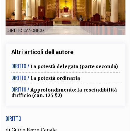
EXTRA
CODICI
RUBRICHE
LIBRI
PROCEEDINGS
PUBBLICITÀ
CONTATTI
DIRITTO CANONICO
SOCIAL MEDIA
Altri articoli dell'autore
DIRITTO /
La potestà delegata (parte seconda)
DIRITTO /
La potestà ordinaria
DIRITTO /
Approfondimento: la rescindibilità
d'ufficio (can. 125 §2)
DIRITTO
di
Guido Ferro Canale