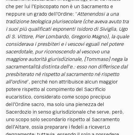
che per lui l'Episcopato non è un Sacramento e
neppure un grado dell'Ordine: “
Attenendosi a una
tradizione teologica plurisecolare (che aveva avuto tra
i suoi più qualificati esponenti Isidoro di Siviglia, Ugo
di S. Vittore, Pier Lombardo, Gregorio Magno), la quale
considerava i presbiteri e i vescovi eguali nel potere
sacerdotale, pur riconoscendo al vescovo una
maggiore autorità giurisdizionale, [Tommaso] nega la
sacramentalità distinta dell'e.: esso non differisce dal
presbiterato né rispetto al sacramento né rispetto
all'ordine
”, perché non attribuisce alcun maggior
potere rispetto al compimento del Sacrificio
eucaristico, considerato come scopo precipuo
dell'Ordine sacro, ma solo una pienezza del
Sacerdozio in senso giurisdizionale che serve, però,
uno scopo solo secondario rispetto al Sacramento
dell'Altare, ossia preparare i fedeli a riceverLo
degnamente; tuttavia, essendo il solo a possedere