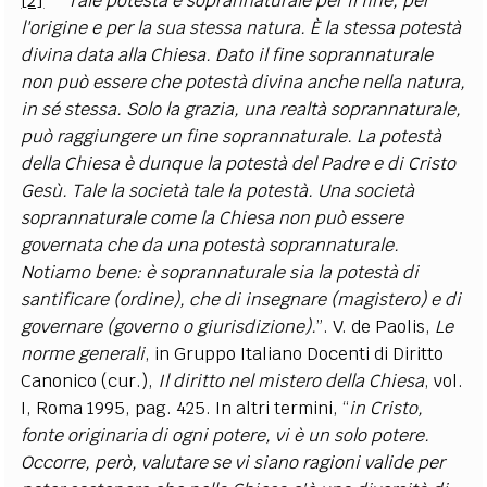
[2]
“
Tale potestà è soprannaturale per il fine, per
l'origine e per la sua stessa natura. È la stessa potestà
divina data alla Chiesa. Dato il fine soprannaturale
non può essere che potestà divina anche nella natura,
in sé stessa. Solo la grazia, una realtà soprannaturale,
può raggiungere un fine soprannaturale. La potestà
della Chiesa è dunque la potestà del Padre e di Cristo
Gesù. Tale la società tale la potestà. Una società
soprannaturale come la Chiesa non può essere
governata che da una potestà soprannaturale.
Notiamo bene: è soprannaturale sia la potestà di
santificare (ordine), che di insegnare (magistero) e di
governare (governo o giurisdizione).
”. V.
de Paolis
,
Le
norme generali
, in
Gruppo Italiano Docenti di Diritto
Canonico
(cur.),
Il diritto nel mistero della Chiesa
, vol.
I, Roma 1995, pag. 425. In altri termini, “
in Cristo,
fonte originaria di ogni potere, vi è un solo potere.
Occorre, però, valutare se vi siano ragioni valide per