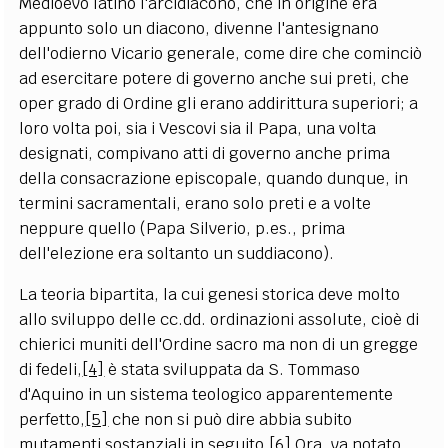
Medioevo latino l'arcidiacono, che in origine era
appunto solo un diacono, divenne l'antesignano
dell'odierno Vicario generale, come dire che cominciò
ad esercitare potere di governo anche sui preti, che
oper grado di Ordine gli erano addirittura superiori; a
loro volta poi, sia i Vescovi sia il Papa, una volta
designati, compivano atti di governo anche prima
della consacrazione episcopale, quando dunque, in
termini sacramentali, erano solo preti e a volte
neppure quello (Papa Silverio, p.es., prima
dell'elezione era soltanto un suddiacono).
La teoria bipartita, la cui genesi storica deve molto
allo sviluppo delle cc.dd. ordinazioni assolute, cioè di
chierici muniti dell'Ordine sacro ma non di un gregge
di fedeli,
[4]
è stata sviluppata da S. Tommaso
d'Aquino in un sistema teologico apparentemente
perfetto,
[5]
che non si può dire abbia subito
mutamenti sostanziali in seguito.
[6]
Ora, va notato