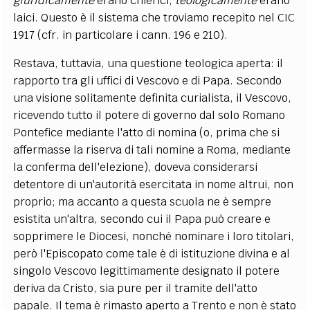
giuridicamente
erano chierici,
teologicamente
erano
laici. Questo è il sistema che troviamo recepito nel CIC
1917 (cfr. in particolare i cann. 196 e 210).
Restava, tuttavia, una questione teologica aperta: il
rapporto tra gli uffici di Vescovo e di Papa. Secondo
una visione solitamente definita curialista, il Vescovo,
ricevendo tutto il potere di governo dal solo Romano
Pontefice mediante l'atto di nomina (o, prima che si
affermasse la riserva di tali nomine a Roma, mediante
la conferma dell'elezione), doveva considerarsi
detentore di un'autorità esercitata in nome altrui, non
proprio; ma accanto a questa scuola ne è sempre
esistita un'altra, secondo cui il Papa può creare e
sopprimere le Diocesi, nonché nominare i loro titolari,
però l'Episcopato come tale è di istituzione divina e al
singolo Vescovo legittimamente designato il potere
deriva da Cristo, sia pure per il tramite dell'atto
papale. Il tema è rimasto aperto a Trento e non è stato