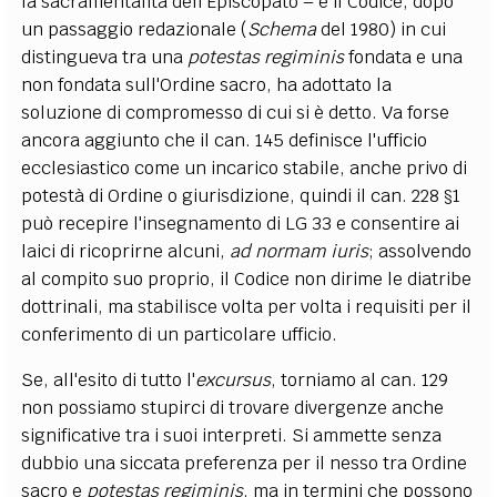
la sacramentalità dell'Episcopato – e il Codice, dopo
un passaggio redazionale (
Schema
del 1980) in cui
distingueva tra una
potestas regiminis
fondata e una
non fondata sull'Ordine sacro, ha adottato la
soluzione di compromesso di cui si è detto. Va forse
ancora aggiunto che il can. 145 definisce l'ufficio
ecclesiastico come un incarico stabile, anche privo di
potestà di Ordine o giurisdizione, quindi il can. 228 §1
può recepire l'insegnamento di LG 33 e consentire ai
laici di ricoprirne alcuni,
ad normam iuris
; assolvendo
al compito suo proprio, il Codice non dirime le diatribe
dottrinali, ma stabilisce volta per volta i requisiti per il
conferimento di un particolare ufficio.
Se, all'esito di tutto l'
excursus
, torniamo al can. 129
non possiamo stupirci di trovare divergenze anche
significative tra i suoi interpreti. Si ammette senza
dubbio una siccata preferenza per il nesso tra Ordine
sacro e
potestas regiminis
, ma in termini che possono