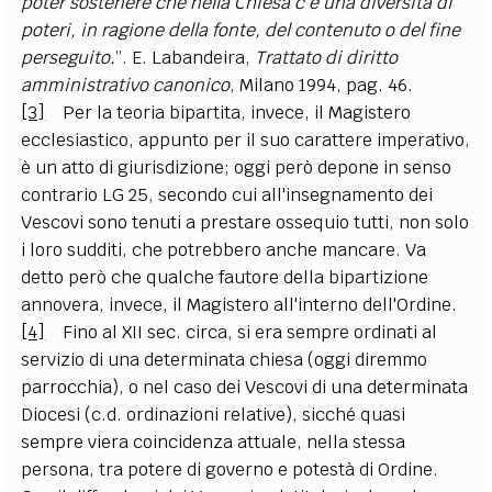
poter sostenere che nella Chiesa c'è una diversità di
poteri, in ragione della fonte, del contenuto o del fine
perseguito.
”. E.
Labandeira
,
Trattato di diritto
amministrativo canonico
, Milano 1994, pag. 46.
[3]
Per la teoria bipartita, invece, il Magistero
ecclesiastico, appunto per il suo carattere imperativo,
è un atto di giurisdizione; oggi però depone in senso
contrario LG 25, secondo cui all'insegnamento dei
Vescovi sono tenuti a prestare ossequio tutti, non solo
i loro sudditi, che potrebbero anche mancare. Va
detto però che qualche fautore della bipartizione
annovera, invece, il Magistero all'interno dell'Ordine.
[4]
Fino al XII sec. circa, si era sempre ordinati al
servizio di una determinata chiesa (oggi diremmo
parrocchia), o nel caso dei Vescovi di una determinata
Diocesi (c.d. ordinazioni relative), sicché quasi
sempre viera coincidenza attuale, nella stessa
persona, tra potere di governo e potestà di Ordine.