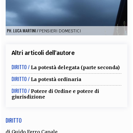
EXTRA
CODICI
RUBRICHE
LIBRI
PROCEEDINGS
PUBBLICITÀ
CONTATTI
PH. LUCA MARTINI
/
PENSIERI DOMESTICI
SOCIAL MEDIA
Altri articoli dell'autore
DIRITTO /
La potestà delegata (parte seconda)
DIRITTO /
La potestà ordinaria
DIRITTO /
Potere di Ordine e potere di
giurisdizione
DIRITTO
di
Guido Ferro Canale