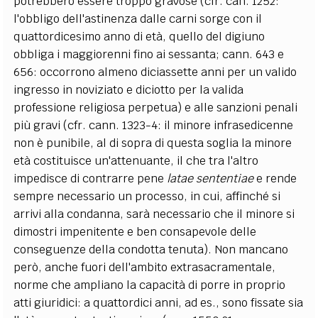
potrebbero essere troppo gravose (cfr. can. 1252:
l'obbligo dell'astinenza dalle carni sorge con il
quattordicesimo anno di età, quello del digiuno
obbliga i maggiorenni fino ai sessanta; cann. 643 e
656: occorrono almeno diciassette anni per un valido
ingresso in noviziato e diciotto per la valida
professione religiosa perpetua) e alle sanzioni penali
più gravi (cfr. cann. 1323-4: il minore infrasedicenne
non è punibile, al di sopra di questa soglia la minore
età costituisce un'attenuante, il che tra l'altro
impedisce di contrarre pene
latae sententiae
e rende
sempre necessario un processo, in cui, affinché si
arrivi alla condanna, sarà necessario che il minore si
dimostri impenitente e ben consapevole delle
conseguenze della condotta tenuta). Non mancano
però, anche fuori dell'ambito extrasacramentale,
norme che ampliano la capacità di porre in proprio
atti giuridici: a quattordici anni, ad es., sono fissate sia