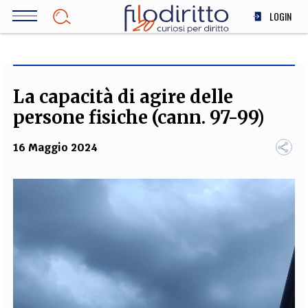
Salta
LOGIN
al
contenuto
DIRITTO
principale
ECONOMIA
SOCIETÀ
La capacità di agire delle
MEDICINA
persone fisiche (cann. 97-99)
SCIENZA
16 Maggio 2024
STORIA E FILOSOFIA
INNOVAZIONE
ALTRO
TEAM
FILODIRITTO
REDAZIONE
COMITATO SCIENTIFICO
AUTORI
CURATORI
FOTOGRAFI
PARTNER
COLLABORA CON NOI