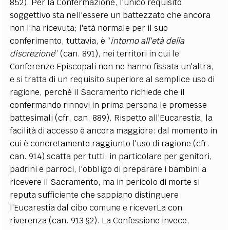
852). Per la Confermazione, l'unico requisito
soggettivo sta nell'essere un battezzato che ancora
non l'ha ricevuta; l'età normale per il suo
conferimento, tuttavia, è “
intorno all'età della
discrezione
” (can. 891), nei territori in cui le
Conferenze Episcopali non ne hanno fissata un'altra,
e si tratta di un requisito superiore al semplice uso di
ragione, perché il Sacramento richiede che il
confermando rinnovi in prima persona le promesse
battesimali (cfr. can. 889). Rispetto all'Eucarestia, la
facilità di accesso è ancora maggiore: dal momento in
cui è concretamente raggiunto l'uso di ragione (cfr.
can. 914) scatta per tutti, in particolare per genitori,
padrini e parroci, l'obbligo di preparare i bambini a
ricevere il Sacramento, ma in pericolo di morte si
reputa sufficiente che sappiano distinguere
l'Eucarestia dal cibo comune e riceverLa con
riverenza (can. 913 §2). La Confessione invece,