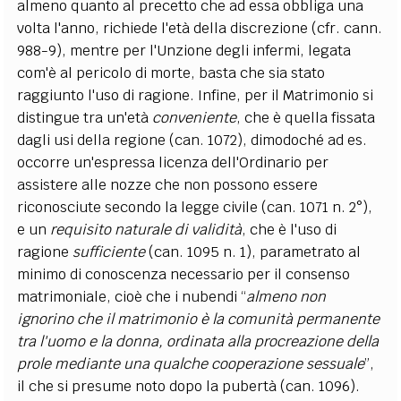
almeno quanto al precetto che ad essa obbliga una
volta l'anno, richiede l'età della discrezione (cfr. cann.
988-9), mentre per l'Unzione degli infermi, legata
com'è al pericolo di morte, basta che sia stato
raggiunto l'uso di ragione. Infine, per il Matrimonio si
distingue tra un'età
conveniente
, che è quella fissata
dagli usi della regione (can. 1072), dimodoché ad es.
occorre un'espressa licenza dell'Ordinario per
assistere alle nozze che non possono essere
riconosciute secondo la legge civile (can. 1071 n. 2°),
e un
requisito naturale di validità
, che è l'uso di
ragione
sufficiente
(can. 1095 n. 1), parametrato al
minimo di conoscenza necessario per il consenso
matrimoniale, cioè che i nubendi “
almeno non
ignorino che il matrimonio è la comunità permanente
tra l'uomo e la donna, ordinata alla procreazione della
prole mediante una qualche cooperazione sessuale
”,
il che si presume noto dopo la pubertà (can. 1096).