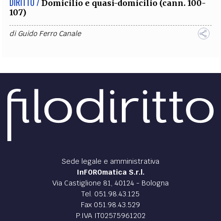
DIRITTO /
Domicilio e quasi-domicilio (cann. 100-
107)
di
Guido Ferro Canale
Sede legale e amministrativa
InFOROmatica S.r.l.
Via Castiglione 81, 40124 - Bologna
Tel. 051.98.43.125
Fax 051.98.43.529
P.IVA IT02575961202