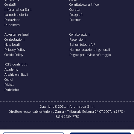
Contatti
Comitato scientifico
Inforomatica S.r.l.
Curatori
La nostra storia
Fotografi
Redazione
Partner
Pubblicità
Avvertenze legali
Collaborazioni
Contestazioni
Recensioni
Note legali
Sei un fotografo?
Privacy Policy
Norme redazionali generali
Cookie Policy
Regole per invio e referaggio
RSS contributi
Academy
Archivio articoli
Codici
Riviste
Rubriche
Copyright © 2021, Inforomatica S.r.l.
Direttore responsabile: Antonio Zama - Tribunale Bologna 24.07.2007, n.7770 -
ISSN 2239-7752
Credits