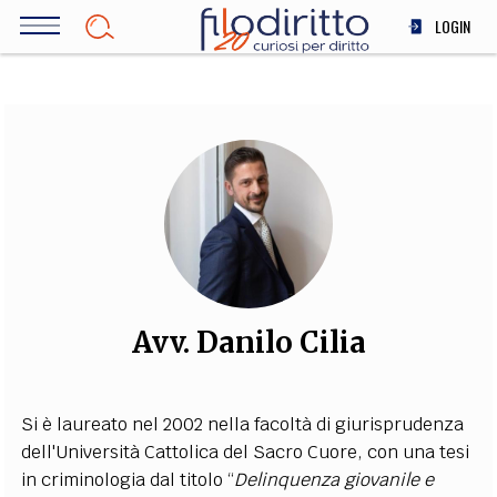
Salta
LOGIN
al
contenuto
DIRITTO
principale
ECONOMIA
SOCIETÀ
MEDICINA
SCIENZA
STORIA E FILOSOFIA
INNOVAZIONE
ALTRO
Avv. Danilo Cilia
TEAM
Si è laureato nel 2002 nella facoltà di giurisprudenza
FILODIRITTO
REDAZIONE
COMITATO SCIENTIFICO
AUTORI
CURATORI
dell'Università Cattolica del Sacro Cuore, con
una
tesi
FOTOGRAFI
PARTNER
COLLABORA CON NOI
in criminologia
dal titolo “
Delinquenza
giovanile
e