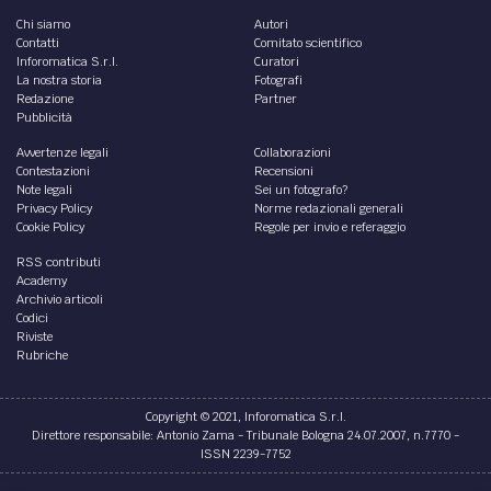
Chi siamo
Autori
Contatti
Comitato scientifico
Inforomatica S.r.l.
Curatori
La nostra storia
Fotografi
Redazione
Partner
Pubblicità
Avvertenze legali
Collaborazioni
Contestazioni
Recensioni
Note legali
Sei un fotografo?
Privacy Policy
Norme redazionali generali
Cookie Policy
Regole per invio e referaggio
RSS contributi
Academy
Archivio articoli
Codici
Riviste
Rubriche
Copyright © 2021, Inforomatica S.r.l.
Direttore responsabile: Antonio Zama - Tribunale Bologna 24.07.2007, n.7770 -
ISSN 2239-7752