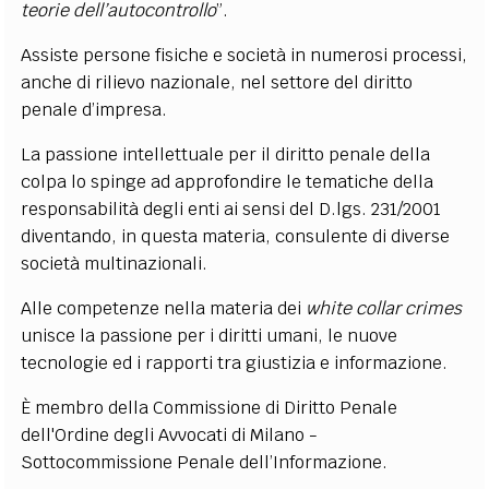
teorie
dell’autocontrollo
”.
EXTRA
Assiste
persone
fisiche
e
società
in
numerosi
processi,
CODICI
RUBRICHE
LIBRI
PROCEEDINGS
PUBBLICITÀ
CONTATTI
anche
di
rilievo
nazionale,
nel
settore
del
diritto
penale
d’impresa.
SOCIAL MEDIA
La passione intellettuale per il diritto penale della
colpa lo spinge ad approfondire le tematiche della
responsabilità degli enti ai sensi del D.lgs. 231/2001
diventando, in questa materia, consulente di
diverse
società
multinazionali.
Alle
competenze
nella
materia
dei
white
collar
crimes
unisce
la
passione
per
i
diritti
umani,
le
nuove
tecnologie
ed i rapporti tra
giustizia
e
informazione.
È
membro
della
Commissione
di
Diritto
Penale
dell'Ordine
degli
Avvocati
di
Milano
-
Sottocommissione
Penale
dell’Informazione.