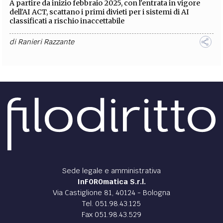
A partire da inizio febbraio 2025, con l'entrata in vigore
dell'AI ACT, scattano i primi divieti per i sistemi di AI
classificati a rischio inaccettabile
di
Ranieri Razzante
INNOVAZIONE /
A.I. & tre civette sul comò
E' una fandonia che A.I. attinga all’intero scibile. Si basa
sulla stocastica e sulla funzione performativa del
linguaggio
di
Carlo Eligio Mezzetti
IT /
​​​​​​​Green Public Procurement e Green IT: un
binomio strategico per la sostenibilità
​​​​​​​La sostenibilità IT sta diventando una priorità per le
organizzazioni pubbliche e private, in risposta
all’urgenza di ridurre l’impatto ambientale
di
Cecilia Aiazzi
,
Angelo Maturi
,
Massimiliano Zambetta