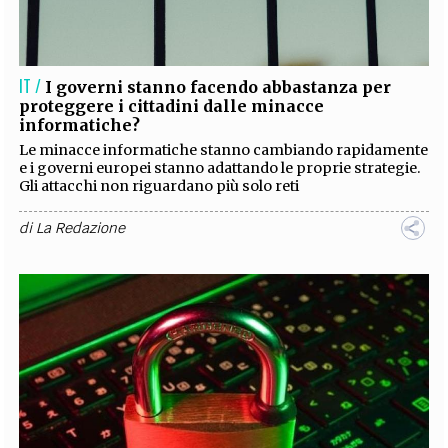
EXTRA
CODICI
RUBRICHE
LIBRI
PROCEEDINGS
PUBBLICITÀ
CONTATTI
IT /
I governi stanno facendo abbastanza per
proteggere i cittadini dalle minacce
SOCIAL MEDIA
informatiche?
Le minacce informatiche stanno cambiando rapidamente
e i governi europei stanno adattando le proprie strategie.
Gli attacchi non riguardano più solo reti
di
La Redazione