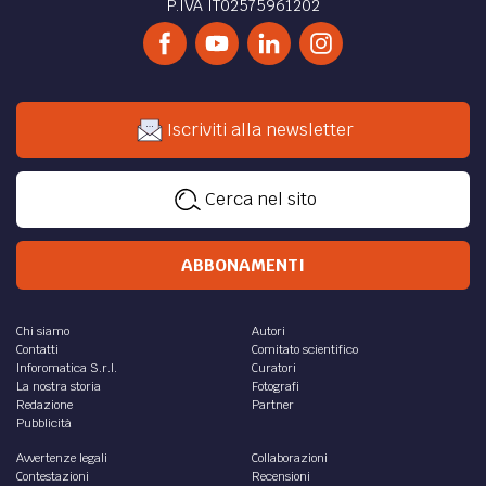
ARCHITETTURA /
L’INTELLIGENZA ARTIFICIALE, UN
ALLEATO PER IL RILANCIO DEI NURAGHI
Può l’Intelligenza Artificiale diventare un alleato per
penetrare i misteri che ancora circondano l’antica civiltà
nuragica? Una conferenza cerca di rispondere
di
Fabrizio de Feo
IT /
Blockchain e sicurezza: nuove frontiere per
professionisti IT
Negli ultimi anni, la tecnologia blockchain ha catalizzato
l'attenzione di professionisti IT e imprenditori grazie al
suo potenziale rivoluzionario
di
La Redazione
Pubbliredazionale
IT /
ERP nel Cloud: La Rivoluzione di SAP