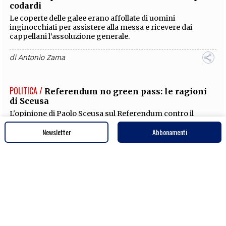
di
Antonio Zama
Newsletter
Abbonamenti
STORIA /
Lorenzino: ho morto il tiranno ed è ben
morto
Quegli che parla di se medesimo non ha tempo né voglia