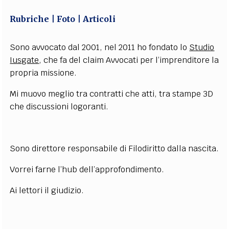
EXTRA
Rubriche
Foto
Articoli
CODICI
RUBRICHE
LIBRI
PROCEEDINGS
PUBBLICITÀ
CONTATTI
Sono avvocato dal 2001, nel 2011 ho fondato lo
Studio
SOCIAL MEDIA
Iusgate
, che fa del claim Avvocati per l’imprenditore la
propria missione.
Mi muovo meglio tra contratti che atti, tra stampe 3D
che discussioni logoranti.
Sono direttore responsabile di Filodiritto dalla nascita.
Vorrei farne l’hub dell’approfondimento.
Ai lettori il giudizio.