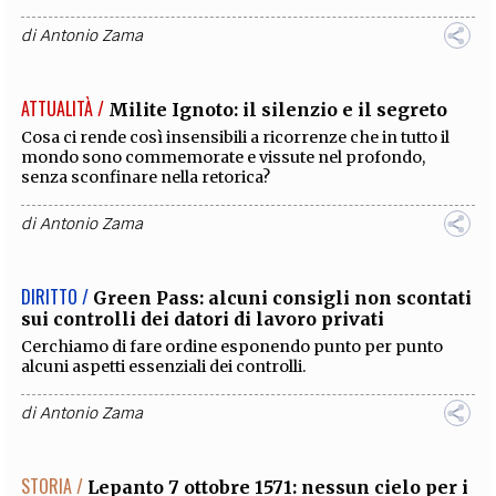
di
Antonio Zama
STORIA /
Re Artù: basta la storia
Conosciamo dell’Artù storico molto di più di quello che
possiamo immaginare.