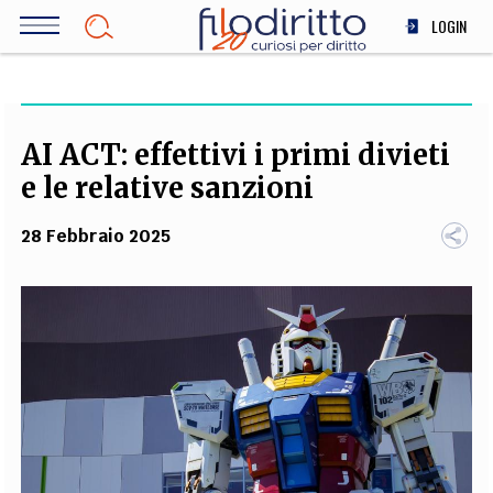
Salta
LOGIN
al
contenuto
DIRITTO
principale
ECONOMIA
SOCIETÀ
AI ACT: effettivi i primi divieti
MEDICINA
e le relative sanzioni
SCIENZA
28 Febbraio 2025
STORIA E FILOSOFIA
INNOVAZIONE
ALTRO
TEAM
FILODIRITTO
REDAZIONE
COMITATO SCIENTIFICO
AUTORI
CURATORI
FOTOGRAFI
PARTNER
COLLABORA CON NOI