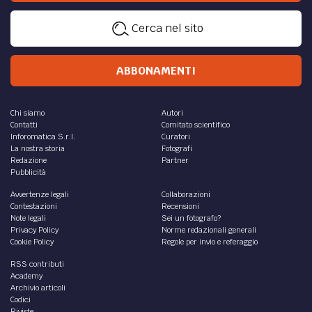
Cerca nel sito
ABBONAMENTI
Chi siamo
Autori
Contatti
Comitato scientifico
Inforomatica S.r.l.
Curatori
La nostra storia
Fotografi
Redazione
Partner
Pubblicità
Avvertenze legali
Collaborazioni
Contestazioni
Recensioni
Note legali
Sei un fotografo?
Privacy Policy
Norme redazionali generali
Cookie Policy
Regole per invio e referaggio
RSS contributi
Academy
Archivio articoli
Codici
Riviste