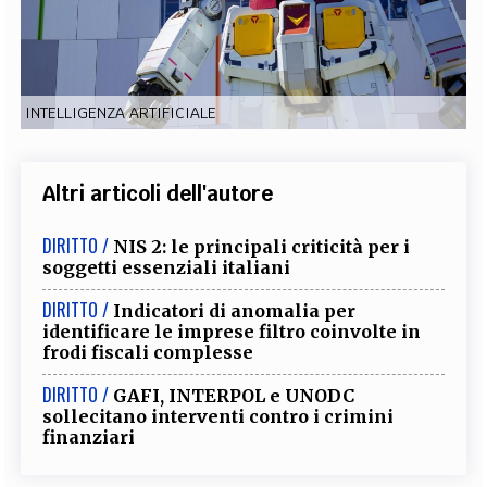
EXTRA
CODICI
RUBRICHE
LIBRI
PROCEEDINGS
PUBBLICITÀ
CONTATTI
INTELLIGENZA ARTIFICIALE
SOCIAL MEDIA
Altri articoli dell'autore
DIRITTO /
NIS 2: le principali criticità per i
soggetti essenziali italiani
DIRITTO /
Indicatori di anomalia per
identificare le imprese filtro coinvolte in
frodi fiscali complesse
DIRITTO /
GAFI, INTERPOL e UNODC
sollecitano interventi contro i crimini
finanziari