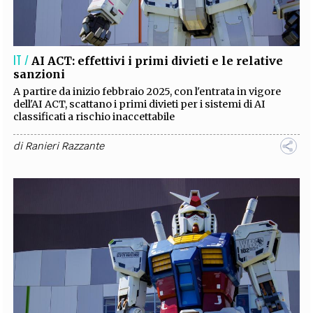
EXTRA
CODICI
RUBRICHE
LIBRI
PROCEEDINGS
PUBBLICITÀ
CONTATTI
IT /
AI ACT: effettivi i primi divieti e le relative
sanzioni
SOCIAL MEDIA
A partire da inizio febbraio 2025, con l'entrata in vigore
dell'AI ACT, scattano i primi divieti per i sistemi di AI
classificati a rischio inaccettabile
di
Ranieri Razzante