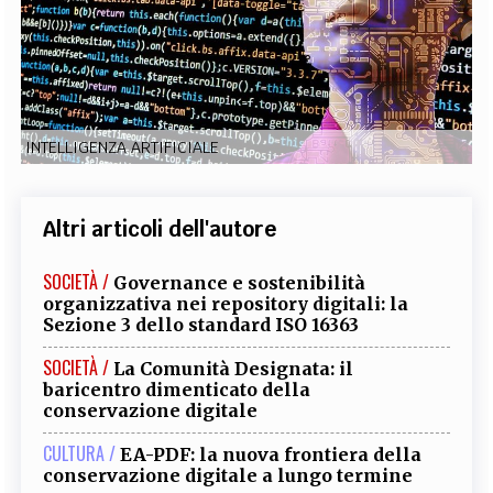
EXTRA
CODICI
RUBRICHE
LIBRI
PROCEEDINGS
PUBBLICITÀ
CONTATTI
SOCIAL MEDIA
INTELLIGENZA ARTIFICIALE
Altri articoli dell'autore
SOCIETÀ /
Governance e sostenibilità
organizzativa nei repository digitali: la
Sezione 3 dello standard ISO 16363
SOCIETÀ /
La Comunità Designata: il
baricentro dimenticato della
conservazione digitale
CULTURA /
EA-PDF: la nuova frontiera della
conservazione digitale a lungo termine