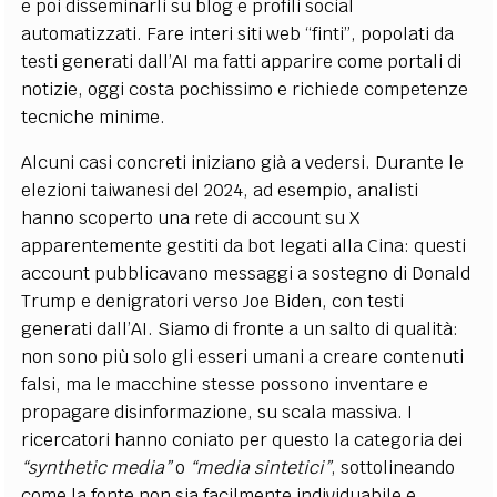
e poi disseminarli su blog e profili social
automatizzati. Fare interi siti web “finti”, popolati da
testi generati dall’AI ma fatti apparire come portali di
notizie, oggi costa pochissimo e richiede competenze
tecniche minime.
Alcuni casi concreti iniziano già a vedersi. Durante le
elezioni taiwanesi del 2024, ad esempio, analisti
hanno scoperto una rete di account su X
apparentemente gestiti da bot legati alla Cina: questi
account pubblicavano messaggi a sostegno di Donald
Trump e denigratori verso Joe Biden, con testi
generati dall’AI. Siamo di fronte a un salto di qualità:
non sono più solo gli esseri umani a creare contenuti
falsi, ma le macchine stesse possono inventare e
propagare disinformazione, su scala massiva. I
ricercatori hanno coniato per questo la categoria dei
“synthetic media”
o
“media sintetici”
, sottolineando
come la fonte non sia facilmente individuabile e