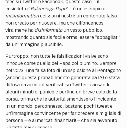
feed su Twitter o Facebook​. Questo caso – il
cosiddetto “
Balenciaga Pope
” – è un esempio di
misinformation
dei giorni nostri: un contenuto falso
non creato per nuocere, ma che diffondendosi
viralmene ha
disinformato
un vasto pubblico,
mostrando quanto sia facile ormai essere “abbagliati”
da un’immagine plausibile.
Purtroppo, non tutte le falsificazioni visive sono
innocue come quella del Papa col piumino. Sempre
nel 2023, una falsa foto di un’esplosione al Pentagono
(anche questa probabilmente generata da IA) è stata
diffusa da account verificati su Twitter, causando
alcuni minuti di panico e perfino un breve calo della
borsa, prima che le autorità smentissero l’incidente.
In un mondo iperconnesso, bastano pochi tweet e
un’immagine convincente per far credere a migliaia di
persone – e ai mercati finanziari! – che sia avvenuto
un fatto mai successo.