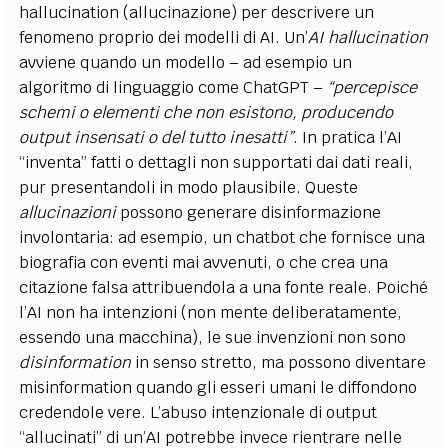
hallucination (allucinazione) per descrivere un
fenomeno proprio dei modelli di AI. Un’
AI hallucination
avviene quando un modello – ad esempio un
algoritmo di linguaggio come ChatGPT –
“percepisce
schemi o elementi che non esistono, producendo
output insensati o del tutto inesatti”
. In pratica l’AI
“inventa” fatti o dettagli non supportati dai dati reali,
pur presentandoli in modo plausibile. Queste
allucinazioni
possono generare disinformazione
involontaria: ad esempio, un chatbot che fornisce una
biografia con eventi mai avvenuti, o che crea una
citazione falsa attribuendola a una fonte reale. Poiché
l’AI non ha intenzioni (non mente deliberatamente,
essendo una macchina), le sue invenzioni non sono
disinformation
in senso stretto, ma possono diventare
misinformation quando gli esseri umani le diffondono
credendole vere. L’abuso intenzionale di output
“allucinati” di un’AI potrebbe invece rientrare nelle