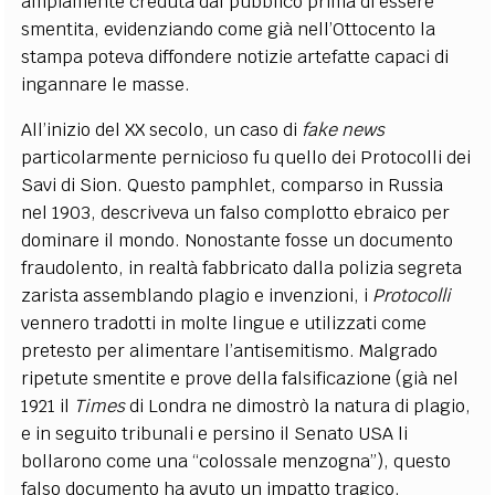
ampiamente creduta dal pubblico prima di essere
smentita, evidenziando come già nell’Ottocento la
stampa poteva diffondere notizie artefatte capaci di
ingannare le masse.
All’inizio del XX secolo, un caso di
fake news
particolarmente pernicioso fu quello dei Protocolli dei
Savi di Sion. Questo pamphlet, comparso in Russia
nel 1903, descriveva un falso complotto ebraico per
dominare il mondo. Nonostante fosse un documento
fraudolento, in realtà fabbricato dalla polizia segreta
zarista assemblando plagio e invenzioni, i
Protocolli
vennero tradotti in molte lingue e utilizzati come
pretesto per alimentare l’antisemitismo. Malgrado
ripetute smentite e prove della falsificazione (già nel
1921 il
Times
di Londra ne dimostrò la natura di plagio,
e in seguito tribunali e persino il Senato USA li
bollarono come una “colossale menzogna”), questo
falso documento ha avuto un impatto tragico,