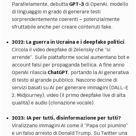
Parallelamente, debutta
GPT-3
di OpenAI, modello
di linguaggio in grado di generare testi
sorprendentemente coerenti – potenzialmente
sfruttabile anche per creare contenuti fake.
2022:
La guerra in Ucraina e i deepfake politici
.
Circola il video deepfake di Zelensky che “si
arrende”. Sulle piattaforme social aumentano bot e
account falsi per propaganda bellica. A fine anno
OpenAI rilascia
ChatGPT
, portando la AI generativa
di testo al grande pubblico. Nascono decine di
servizi basati su AI per generare immagini (DALL-E
2, Midjourney), video (il primo deepfake live di alta
qualità) e audio (clonazione vocale).
2023:
IA per tutti, disinformazione per tutti?
Viralizzano immagini AI come il “Papa col piumino”​
e un falso arresto di Donald Trump. Su Twitter una