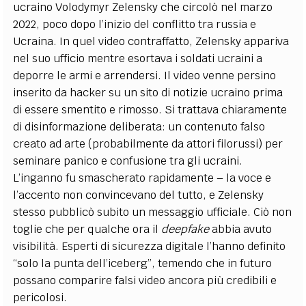
ucraino Volodymyr Zelensky che circolò nel marzo
2022, poco dopo l’inizio del conflitto tra russia e
Ucraina. In quel video contraffatto, Zelensky appariva
nel suo ufficio mentre esortava i soldati ucraini a
deporre le armi e arrendersi. Il video venne persino
inserito da hacker su un sito di notizie ucraino prima
di essere smentito e rimosso. Si trattava chiaramente
di disinformazione deliberata: un contenuto falso
creato ad arte (probabilmente da attori filorussi) per
seminare panico e confusione tra gli ucraini​.
L’inganno fu smascherato rapidamente – la voce e
l’accento non convincevano del tutto, e Zelensky
stesso pubblicò subito un messaggio ufficiale. Ciò non
toglie che per qualche ora il
deepfake
abbia avuto
visibilità. Esperti di sicurezza digitale l’hanno definito
“solo la punta dell’iceberg”​, temendo che in futuro
possano comparire falsi video ancora più credibili e
pericolosi.