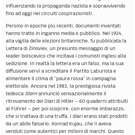
influenzando la propaganda nazista e sopravvivendo
fino ad oggi nei circuiti cospirazionisti​.
Persino in epoche più recenti, documenti inventati
hanno tratto in inganno media e pubblico. Nel 1924,
alla vigilia delle elezioni britanniche, fu pubblicata la
Lettera di Zinoviev, un presunto messaggio di un
leader bolscevico che incitava i comunisti inglesi alla
sedizione. In realtà la lettera era un falso, ma la sua
diffusione servì a screditare il Partito Laburista e
alimentare il clima di “paura rossa” in campagna
elettorale. Ancora nel 1983, la prestigiosa rivista
tedesca
Stern
annunciò sensazionalmente il
ritrovamento dei Diari di Hitler – 60 quaderni attribuiti
al Führer – per poi scoprire, con enorme imbarazzo,
che si trattava di una truffa. I diari erano stati prodotti
da un abile falsario, Konrad Kujau, che li aveva
venduti come autentici per milioni di marchi​. Questo