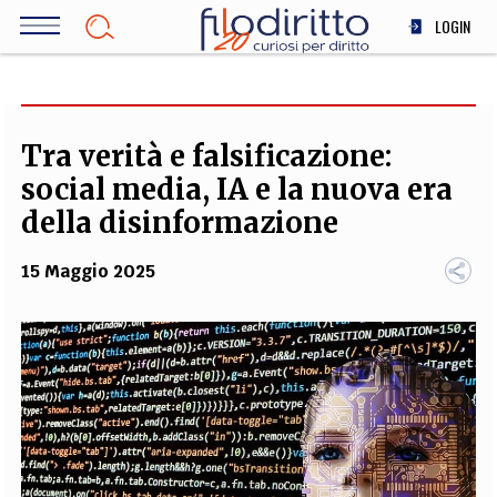
Salta
LOGIN
al
contenuto
DIRITTO
principale
ECONOMIA
SOCIETÀ
Tra verità e falsificazione:
MEDICINA
social media, IA e la nuova era
SCIENZA
della disinformazione
STORIA E FILOSOFIA
15 Maggio 2025
INNOVAZIONE
ALTRO
TEAM
FILODIRITTO
REDAZIONE
COMITATO SCIENTIFICO
AUTORI
CURATORI
FOTOGRAFI
PARTNER
COLLABORA CON NOI