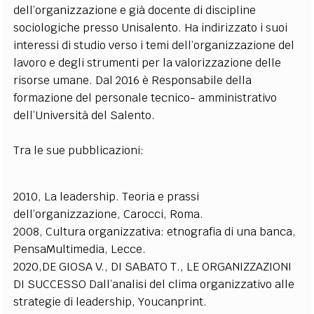
dell’organizzazione e già docente di discipline
EXTRA
sociologiche presso Unisalento. Ha indirizzato i suoi
CODICI
RUBRICHE
LIBRI
PROCEEDINGS
PUBBLICITÀ
CONTATTI
interessi di studio verso i temi dell’organizzazione del
lavoro e degli strumenti per la valorizzazione delle
SOCIAL MEDIA
risorse umane. Dal 2016 è Responsabile della
formazione del personale tecnico- amministrativo
dell’Università del Salento.
Tra le sue pubblicazioni:
2010, La leadership. Teoria e prassi
dell’organizzazione, Carocci, Roma.
2008, Cultura organizzativa: etnografia di una banca,
PensaMultimedia, Lecce.
2020,DE GIOSA V., DI SABATO T., LE ORGANIZZAZIONI
DI SUCCESSO Dall’analisi del clima organizzativo alle
strategie di leadership, Youcanprint.