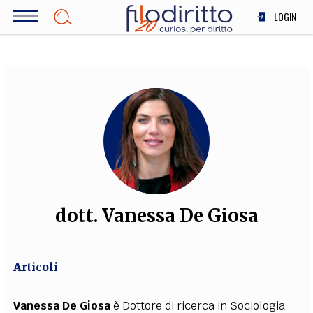
Salta
LOGIN
al
contenuto
DIRITTO
principale
ECONOMIA
SOCIETÀ
MEDICINA
SCIENZA
STORIA E FILOSOFIA
INNOVAZIONE
ALTRO
dott. Vanessa De Giosa
TEAM
Articoli
FILODIRITTO
REDAZIONE
COMITATO SCIENTIFICO
AUTORI
CURATORI
FOTOGRAFI
PARTNER
COLLABORA CON NOI
Vanessa De Giosa
è Dottore di ricerca in Sociologia