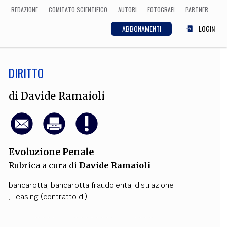
REDAZIONE
COMITATO SCIENTIFICO
AUTORI
FOTOGRAFI
PARTNER
ABBONAMENTI
LOGIN
DIRITTO
SCIENZA
ECONOMIA
Matematica, Fisica,
di
Davide Ramaioli
Biologia, Cifrematica,
Medicina
Evoluzione Penale
CULTURA
Rubrica a cura di
Davide Ramaioli
 Cinema, Musica,
Letteratura
bancarotta
,
bancarotta fraudolenta
,
distrazione
,
Leasing (contratto di)