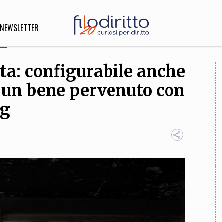
NEWSLETTER
ta: configurabile anche
DIRITTO
i un bene pervenuto con
lità,
o, Esteri
ng
SOFIA
INNOVAZIONE
che,
Scienze informatiche,
Arte,
ligione
Architettura, Ingegneria