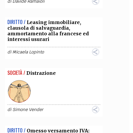
di
Davide Ramaioli
DIRITTO /
Leasing immobiliare,
clausola di salvaguardia,
ammortamento alla francese ed
interessi usurari
di
Micaela Lopinto
SOCIETÀ /
Distrazione
di
Simone Vender
DIRITTO /
Omesso versamento IVA: