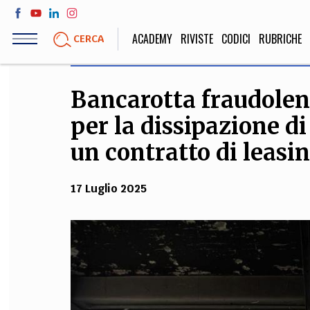
Salta
al
ACADEMY
RIVISTE
CODICI
RUBRICHE
CERCA
contenuto
principale
Bancarotta fraudolen
LIFE STYLE
SOCIETÀ
per la dissipazione d
Sport, Cucina, Viaggi,
Politica, Attua
Moda
Educazione, Lavor
un contratto di leasi
17 Luglio 2025
STORIA E FILO
Scienze stori
umanistiche, Re