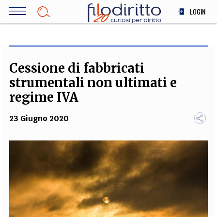
Salta
LOGIN
al
contenuto
DIRITTO
principale
ECONOMIA
SOCIETÀ
Cessione di fabbricati
MEDICINA
strumentali non ultimati e
SCIENZA
regime IVA
STORIA E FILOSOFIA
23 Giugno 2020
INNOVAZIONE
ALTRO
TEAM
FILODIRITTO
REDAZIONE
COMITATO SCIENTIFICO
AUTORI
CURATORI
FOTOGRAFI
PARTNER
COLLABORA CON NOI