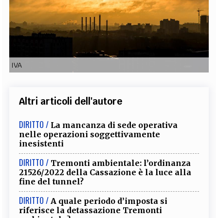
EXTRA
CODICI
RUBRICHE
LIBRI
PROCEEDINGS
PUBBLICITÀ
CONTATTI
SOCIAL MEDIA
IVA
Altri articoli dell'autore
DIRITTO /
La mancanza di sede operativa
nelle operazioni soggettivamente
inesistenti
DIRITTO /
Tremonti ambientale: l’ordinanza
21526/2022 della Cassazione è la luce alla
fine del tunnel?
DIRITTO /
A quale periodo d’imposta si
riferisce la detassazione Tremonti