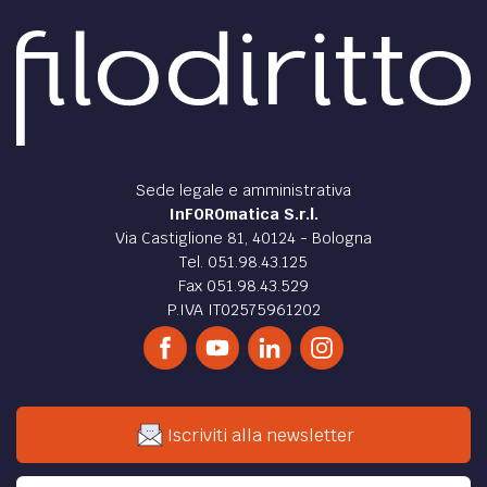
atto IVA ed imposta di registro proporzionale?
L’assoggettamento contestuale a IVA e imposta di registro
proporzionale per effetto della modifica normativa e dei
differenti presupposti impositivi.
di
Lucia Ripa
DIRITTO /
Detrazione dell’IVA si perde negli
acquisti a vantaggio di terzi?
La sentenza C- 405/19 della Corte di giustizia UE chiarisce
il nesso tra operazioni a monte e operazioni a valle che
consente la detrazione dell’IVA.
di
Lucia Ripa
DIRITTO /
Quando si devono fatturare le
prestazioni di servizi?
L’interpretazione data dalla Cassazione nell’ordinanza
26650/2020 solleva perplessità e desta qualche
preoccupazione.