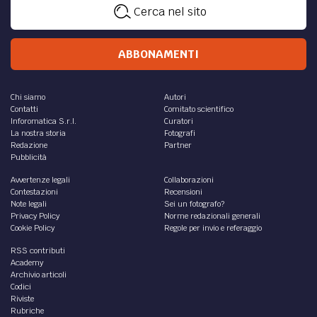
di
Lucia Ripa
DIRITTO /
È detraibile l’IVA erroneamente
addebitata?
La sentenza 24289/2020 sulla indetraibilità dell’IVA
erroneamente addebitata su operazioni non imponibili o
esenti e l’orientamento della Corte di giustizia UE...
di
Lucia Ripa
DIRITTO /
Dall’U.I.F. un suggerimento per la difesa
e la compliance nelle frodi fiscali
Dall’indicatore sintetico per individuare le cartiere spunti
per provare la buona fede dell’acquirente e per impostare
delle linee guida di comportamento.
di
Lucia Ripa
DIRITTO /
Omesso versamento IVA: esimente della