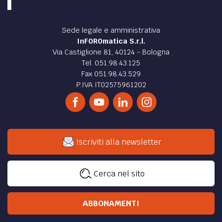
di
Davide Ramaioli
DIRITTO /
Violenza sessuale: l’aggravante dell’uso
di sostanze alcoliche è integrabile solo se
funzionale alla commissione degli atti
La Cass. pen., Sez. III, Sent. n. 29944/2025, si è
pronunciata sull’aggravante del reato di violenza sessuale
prevista nell’art. 609-ter, comma 1, n. 2 CP
di
Davide Ramaioli
DIRITTO /
Diffamazione: la pena detentiva è
consentita solo in circostanze eccezionali
Con sentenza n. 29840/2025 la V Sezione penale della
Corte suprema di Cassazione si è pronunciata sul reato
previsto e punito dall’art. 595 del Codice penale
di
Davide Ramaioli