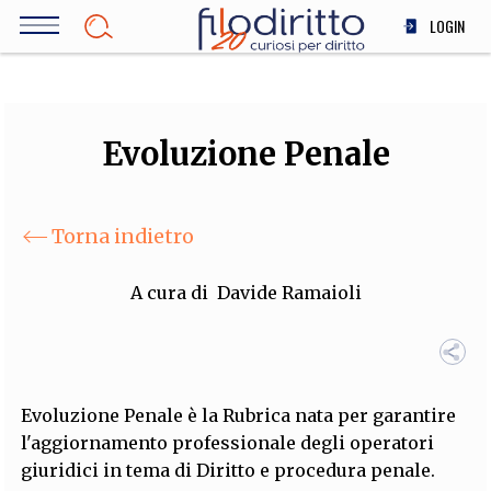
Salta
LOGIN
al
contenuto
DIRITTO
principale
ECONOMIA
SOCIETÀ
Evoluzione Penale
MEDICINA
SCIENZA
Torna indietro
STORIA E FILOSOFIA
INNOVAZIONE
A cura di
Davide Ramaioli
ALTRO
TEAM
Evoluzione Penale è la Rubrica nata per garantire
FILODIRITTO
REDAZIONE
COMITATO SCIENTIFICO
AUTORI
CURATORI
l'aggiornamento professionale degli operatori
FOTOGRAFI
PARTNER
COLLABORA CON NOI
giuridici in tema di Diritto e procedura penale.