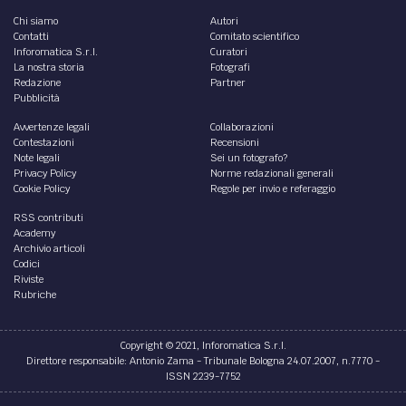
DIRITTO /
La Cassazione penale sul discrimine tra
il peculato e la truffa aggravata
Nella sentenza 30184 del 2025, la VI Sezione penale della
Suprema Corte di Cassazione ha chiarito i confini tra il
reato di peculato e il reato di truffa.
di
Davide Ramaioli
DIRITTO /
Autoriciclaggio: si configura anche con
il deposito in banca di denaro di provenienza
illecita
E' idonea a rendere difficile l’accertamento della
provenienza di denaro anche la condotta di chi deposita
in banca denaro di provenienza illecita
di
Davide Ramaioli
DIRITTO /
Strage di Rigopiano: le massime della
Cassazione penale in tema di responsabilità