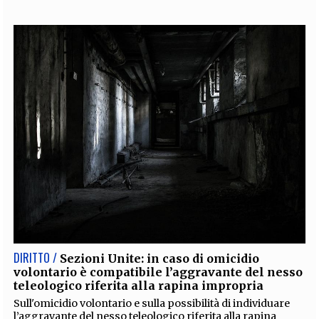
EXTRA
CODICI
RUBRICHE
LIBRI
PROCEEDINGS
PUBBLICITÀ
CONTATTI
SOCIAL MEDIA
DIRITTO /
Sezioni Unite: in caso di omicidio
volontario è compatibile l’aggravante del nesso
teleologico riferita alla rapina impropria
Sull'omicidio volontario e sulla possibilità di individuare
l’aggravante del nesso teleologico riferita alla rapina