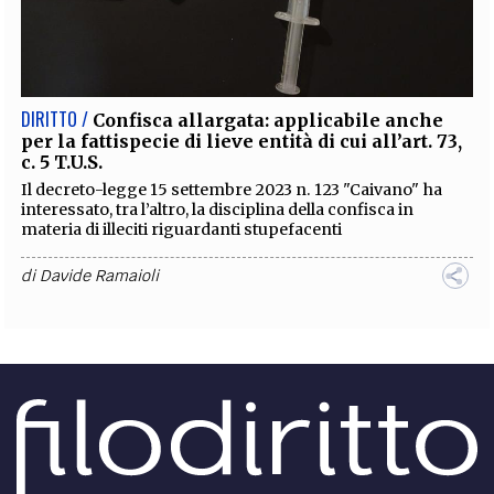
DIRITTO /
Confisca allargata: applicabile anche
per la fattispecie di lieve entità di cui all’art. 73,
c. 5 T.U.S.
Il decreto-legge 15 settembre 2023 n. 123 "Caivano" ha
interessato, tra l’altro, la disciplina della confisca in
materia di illeciti riguardanti stupefacenti
di
Davide Ramaioli
DIRITTO /
Peculato: l’operatore di Poste Italiane
addetto alla raccolta del risparmio è un
incaricato di pubblico servizio
Le Sezioni Unite della Suprema Corte di Cassazione, con la
sentenza n. 34036/2025, hanno risolto una annosa
questione di diritto. Vediamo quale