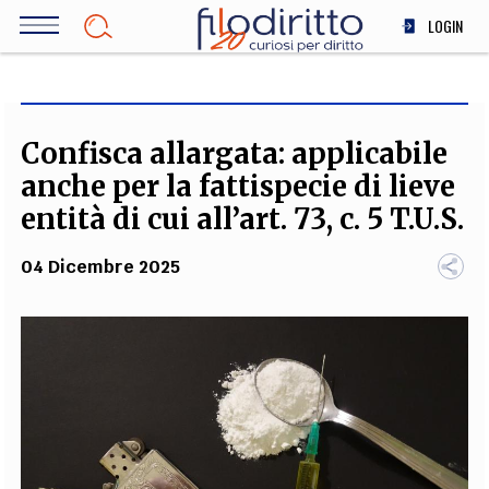
Salta
LOGIN
al
contenuto
DIRITTO
principale
ECONOMIA
SOCIETÀ
Confisca allargata: applicabile
MEDICINA
anche per la fattispecie di lieve
SCIENZA
entità di cui all’art. 73, c. 5 T.U.S.
STORIA E FILOSOFIA
04 Dicembre 2025
INNOVAZIONE
ALTRO
TEAM
FILODIRITTO
REDAZIONE
COMITATO SCIENTIFICO
AUTORI
CURATORI
FOTOGRAFI
PARTNER
COLLABORA CON NOI