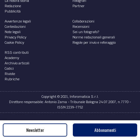
La nostra storia
Fotografi
Redazione
Partner
Pubblicità
Avvertenze legali
Collaborazioni
Contestazioni
Recensioni
Note legali
Sei un fotografo?
Privacy Policy
Norme redazionali generali
Cookie Policy
Regole per invio e referaggio
RSS contributi
Academy
Archivio articoli
Codici
Riviste
Rubriche
Copyright © 2021, Inforomatica S.r.l.
Direttore responsabile: Antonio Zama - Tribunale Bologna 24.07.2007, n.7770 -
ISSN 2239-7752
Credits
Newsletter
Abbonamenti