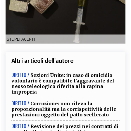
EXTRA
CODICI
RUBRICHE
LIBRI
PROCEEDINGS
PUBBLICITÀ
CONTATTI
SOCIAL MEDIA
STUPEFACENTI
Altri articoli dell'autore
DIRITTO /
Sezioni Unite: in caso di omicidio
volontario è compatibile l’aggravante del
nesso teleologico riferita alla rapina
impropria
DIRITTO /
Corruzione: non rileva la
proporzionalità ma la corrispettività delle
prestazioni oggetto del patto scellerato
DIRITTO /
Revisione dei prezzi nei contratti di