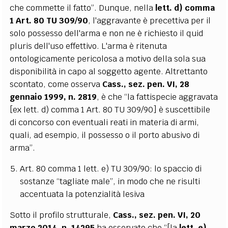
che commette il fatto”. Dunque, nella
lett. d) comma
1 Art. 80 TU 309/90
, l'aggravante è precettiva per il
solo possesso dell'arma e non ne è richiesto il quid
pluris dell'uso effettivo. L'arma è ritenuta
ontologicamente pericolosa a motivo della sola sua
disponibilità in capo al soggetto agente. Altrettanto
scontato, come osserva
Cass., sez. pen. VI, 28
gennaio 1999, n. 2819
, è che “la fattispecie aggravata
[ex lett. d) comma 1 Art. 80 TU 309/90] è suscettibile
di concorso con eventuali reati in materia di armi,
quali, ad esempio, il possesso o il porto abusivo di
arma”.
Art. 80 comma 1 lett. e) TU 309/90: lo spaccio di
sostanze “tagliate male”, in modo che ne risulti
accentuata la potenzialità lesiva
Sotto il profilo strutturale,
Cass., sez. pen. VI, 20
marzo 2014, n. 14295
ha osservato che “[la
lett. e)