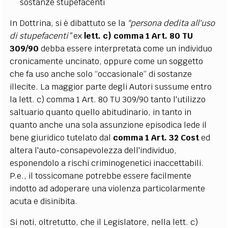
sostanze stupefacenti
In Dottrina, si è dibattuto se la
“persona dedita all'uso
di stupefacenti”
ex
lett. c) comma 1 Art. 80 TU
309/90
debba essere interpretata come un individuo
cronicamente uncinato, oppure come un soggetto
che fa uso anche solo “occasionale” di sostanze
illecite. La maggior parte degli Autori sussume entro
la lett. c) comma 1 Art. 80 TU 309/90 tanto l'utilizzo
saltuario quanto quello abitudinario, in tanto in
quanto anche una sola assunzione episodica lede il
bene giuridico tutelato dal
comma 1 Art. 32 Cost
ed
altera l'auto-consapevolezza dell'individuo,
esponendolo a rischi criminogenetici inaccettabili.
P.e., il tossicomane potrebbe essere facilmente
indotto ad adoperare una violenza particolarmente
acuta e disinibita.
Si noti, oltretutto, che il Legislatore, nella lett. c)