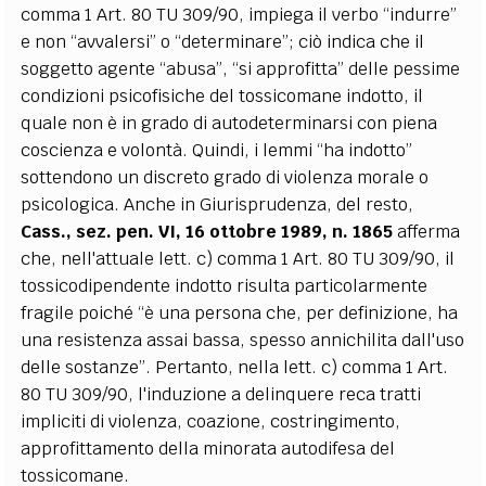
comma 1 Art. 80 TU 309/90, impiega il verbo “indurre”
e non “avvalersi” o “determinare”; ciò indica che il
soggetto agente “abusa”, “si approfitta” delle pessime
condizioni psicofisiche del tossicomane indotto, il
quale non è in grado di autodeterminarsi con piena
coscienza e volontà. Quindi, i lemmi “ha indotto”
sottendono un discreto grado di violenza morale o
psicologica. Anche in Giurisprudenza, del resto,
Cass., sez. pen. VI, 16 ottobre 1989, n. 1865
afferma
che, nell'attuale lett. c) comma 1 Art. 80 TU 309/90, il
tossicodipendente indotto risulta particolarmente
fragile poiché “è una persona che, per definizione, ha
una resistenza assai bassa, spesso annichilita dall'uso
delle sostanze”. Pertanto, nella lett. c) comma 1 Art.
80 TU 309/90, l'induzione a delinquere reca tratti
impliciti di violenza, coazione, costringimento,
approfittamento della minorata autodifesa del
tossicomane.