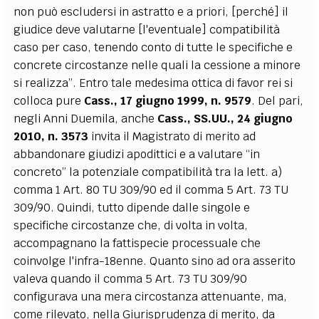
non può escludersi in astratto e a priori, [perché] il
giudice deve valutarne [l'eventuale] compatibilità
caso per caso, tenendo conto di tutte le specifiche e
concrete circostanze nelle quali la cessione a minore
si realizza”. Entro tale medesima ottica di favor rei si
colloca pure
Cass., 17 giugno 1999, n. 9579
. Del pari,
negli Anni Duemila, anche
Cass., SS.UU., 24 giugno
2010, n. 3573
invita il Magistrato di merito ad
abbandonare giudizi apodittici e a valutare “in
concreto” la potenziale compatibilità tra la lett. a)
comma 1 Art. 80 TU 309/90 ed il comma 5 Art. 73 TU
309/90. Quindi, tutto dipende dalle singole e
specifiche circostanze che, di volta in volta,
accompagnano la fattispecie processuale che
coinvolge l'infra-18enne. Quanto sino ad ora asserito
valeva quando il comma 5 Art. 73 TU 309/90
configurava una mera circostanza attenuante, ma,
come rilevato, nella Giurisprudenza di merito, da