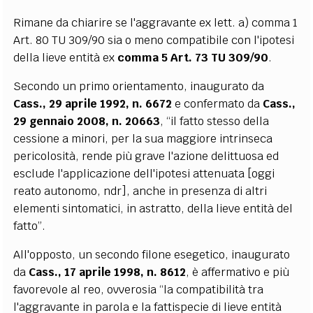
Rimane da chiarire se l'aggravante ex lett. a) comma 1
Art. 80 TU 309/90 sia o meno compatibile con l'ipotesi
della lieve entità ex
comma 5 Art. 73 TU 309/90
.
Secondo un primo orientamento, inaugurato da
Cass., 29 aprile 1992, n. 6672
e confermato da
Cass.,
29 gennaio 2008, n. 20663
, “il fatto stesso della
cessione a minori, per la sua maggiore intrinseca
pericolosità, rende più grave l'azione delittuosa ed
esclude l'applicazione dell'ipotesi attenuata [oggi
reato autonomo, ndr], anche in presenza di altri
elementi sintomatici, in astratto, della lieve entità del
fatto”.
All'opposto, un secondo filone esegetico, inaugurato
da
Cass., 17 aprile 1998, n. 8612
, è affermativo e più
favorevole al reo, ovverosia “la compatibilità tra
l'aggravante in parola e la fattispecie di lieve entità