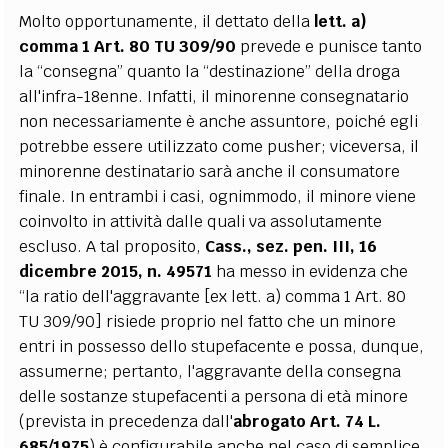
Molto opportunamente, il dettato della
lett. a)
comma 1 Art. 80 TU 309/90
prevede e punisce tanto
la “consegna” quanto la “destinazione” della droga
all'infra-18enne. Infatti, il minorenne consegnatario
non necessariamente è anche assuntore, poiché egli
potrebbe essere utilizzato come pusher; viceversa, il
minorenne destinatario sarà anche il consumatore
finale. In entrambi i casi, ognimmodo, il minore viene
coinvolto in attività dalle quali va assolutamente
escluso. A tal proposito,
Cass., sez. pen. III, 16
dicembre 2015, n. 49571
ha messo in evidenza che
“la ratio dell'aggravante [ex lett. a) comma 1 Art. 80
TU 309/90] risiede proprio nel fatto che un minore
entri in possesso dello stupefacente e possa, dunque,
assumerne; pertanto, l'aggravante della consegna
delle sostanze stupefacenti a persona di età minore
(prevista in precedenza dall'
abrogato Art. 74 L.
685/1975
) è configurabile anche nel caso di semplice