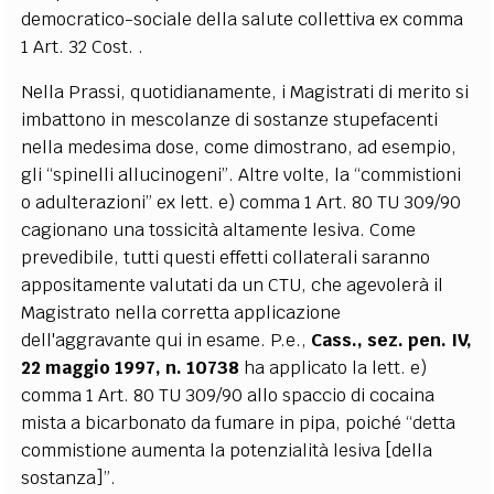
democratico-sociale della salute collettiva ex comma
1 Art. 32 Cost. .
Nella Prassi, quotidianamente, i Magistrati di merito si
imbattono in mescolanze di sostanze stupefacenti
nella medesima dose, come dimostrano, ad esempio,
gli “spinelli allucinogeni”. Altre volte, la “commistioni
o adulterazioni” ex lett. e) comma 1 Art. 80 TU 309/90
cagionano una tossicità altamente lesiva. Come
prevedibile, tutti questi effetti collaterali saranno
appositamente valutati da un CTU, che agevolerà il
Magistrato nella corretta applicazione
dell'aggravante qui in esame. P.e.,
Cass., sez. pen. IV,
22 maggio 1997, n. 10738
ha applicato la lett. e)
comma 1 Art. 80 TU 309/90 allo spaccio di cocaina
mista a bicarbonato da fumare in pipa, poiché “detta
commistione aumenta la potenzialità lesiva [della
sostanza]”.