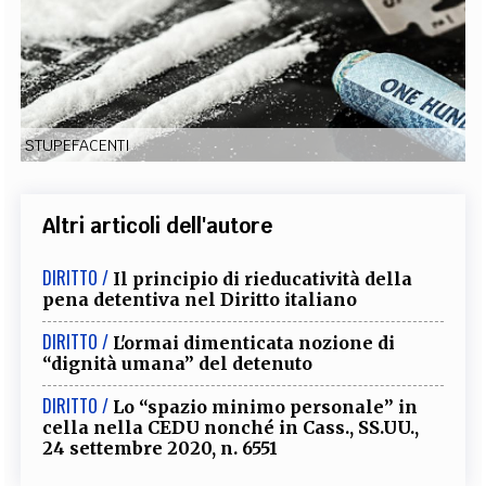
EXTRA
CODICI
RUBRICHE
LIBRI
PROCEEDINGS
PUBBLICITÀ
CONTATTI
SOCIAL MEDIA
STUPEFACENTI
Altri articoli dell'autore
DIRITTO /
Il principio di rieducatività della
pena detentiva nel Diritto italiano
DIRITTO /
L'ormai dimenticata nozione di
“dignità umana” del detenuto
DIRITTO /
Lo “spazio minimo personale” in
cella nella CEDU nonché in Cass., SS.UU.,
24 settembre 2020, n. 6551