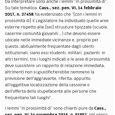
Da interpretare sono anche i lemmi “in prossimità di”.
Su tale tematica,
Cass., sez. pen. VI, 14 febbraio
2017, n. 27458
ha evidenziato che “[con i lemmi in
prossimità di] il Legislatore ha individuato quelle aree
esterne rispetto alle [sei] struuture tipizzate (scuole,
caserme comunità giovanili …) che devono essere
ubicate nelle immediate vicinanze e, proprio per
questo, abitualmente frequentate dagli utenti
istituzionali, siano essi studenti, militari, pazienti: in
altri termini, tra i luoghi indicati e le aree di prossimità
deve sussistere un rapporto di relazione immediata,
altrimenti non si giustificherebbe nemmeno la
previsione dell'aggravante, riferita, appunto,
all'oggettiva localizzazione della cessione o
dell'offerta dello stupefacente alle persone che
frequentano tali luoghi”.
I lemmi “in prossimità di” sono chiariti pure da
Cass.,
sez. pen. IV, 24 novembre 2016, n. 51957,
nel senso