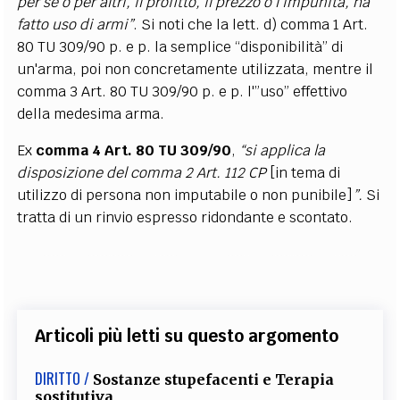
per sé o per altri, il profitto, il prezzo o l'impunità, ha
fatto uso di armi”
. Si noti che la lett. d) comma 1 Art.
80 TU 309/90 p. e p. la semplice “disponibilità” di
un'arma, poi non concretamente utilizzata, mentre il
comma 3 Art. 80 TU 309/90 p. e p. l'”uso” effettivo
della medesima arma.
Ex
comma 4 Art. 80 TU 309/90
,
“si applica la
disposizione del comma 2 Art. 112 CP
[in tema di
utilizzo di persona non imputabile o non punibile]
”.
Si
tratta di un rinvio espresso ridondante e scontato.
Articoli più letti su questo argomento
DIRITTO /
Sostanze stupefacenti e Terapia
sostitutiva