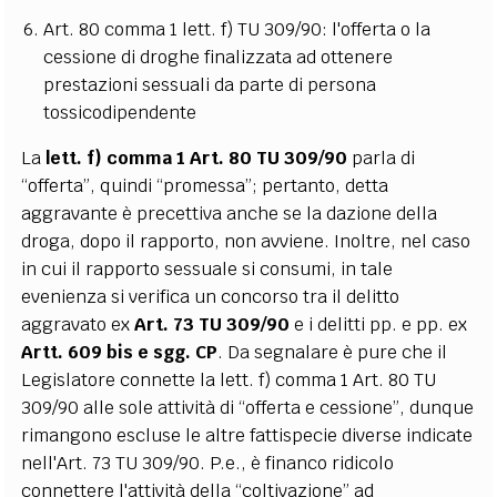
Art. 80 comma 1 lett. f) TU 309/90: l'offerta o la
cessione di droghe finalizzata ad ottenere
prestazioni sessuali da parte di persona
tossicodipendente
La
lett. f) comma 1 Art. 80 TU 309/90
parla di
“offerta”, quindi “promessa”; pertanto, detta
aggravante è precettiva anche se la dazione della
droga, dopo il rapporto, non avviene. Inoltre, nel caso
in cui il rapporto sessuale si consumi, in tale
evenienza si verifica un concorso tra il delitto
aggravato ex
Art. 73 TU 309/90
e i delitti pp. e pp. ex
Artt. 609 bis e sgg. CP
. Da segnalare è pure che il
Legislatore connette la lett. f) comma 1 Art. 80 TU
309/90 alle sole attività di “offerta e cessione”, dunque
rimangono escluse le altre fattispecie diverse indicate
nell'Art. 73 TU 309/90. P.e., è financo ridicolo
connettere l'attività della “coltivazione” ad