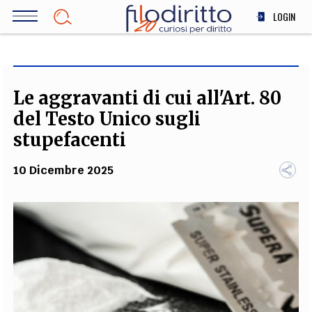
Salta
LOGIN
al
contenuto
DIRITTO
principale
ECONOMIA
SOCIETÀ
Le aggravanti di cui all'Art. 80
MEDICINA
del Testo Unico sugli
SCIENZA
stupefacenti
STORIA E FILOSOFIA
10 Dicembre 2025
INNOVAZIONE
ALTRO
TEAM
FILODIRITTO
REDAZIONE
COMITATO SCIENTIFICO
AUTORI
CURATORI
FOTOGRAFI
PARTNER
COLLABORA CON NOI