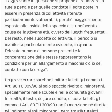
“l'aggravante in questione si propone di rafforzare la
tutela penale per quelle condotte illecite poste in
essere in presenza di collettività ritenute
particolarmente vulnerabili, perché maggiormente
esposte alle insidie dello spaccio di stupefacenti a
causa della giovane età, ovvero dei luoghi frequentati.
Del resto, nelle suddette collettività, il pericolo si
manifesta particolarmente evidente, in quanto
l'elevato numero di persone presenti e la
concentrazione delle stesse rappresentano le
condizioni per un allargamento a macchia d'olio del
contatto con la droga”.
Un grave errore sarebbe limitare la lett. g) comma 1
Art. 80 TU 309/90 al solo spaccio rivolto ai minorenni,
specialmente nelle scuole e nelle comunità giovanili.
In realtà, il testo, de jure condito, di cui alla lett. g)
comma 1 Art. 80 TU 309/90 non fa menzione né diretta
né indiretta ai soli minorenni, peraltro già tutelati