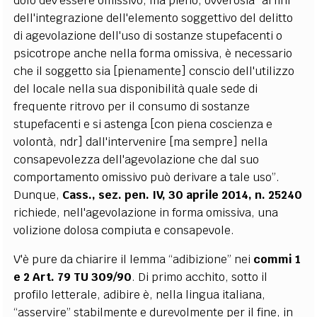
dolo dev'essere omissivo, ma pieno, ovverosia “ai fini
dell'integrazione dell'elemento soggettivo del delitto
di agevolazione dell'uso di sostanze stupefacenti o
psicotrope anche nella forma omissiva, è necessario
che il soggetto sia [pienamente] conscio dell'utilizzo
del locale nella sua disponibilità quale sede di
frequente ritrovo per il consumo di sostanze
stupefacenti e si astenga [con piena coscienza e
volontà, ndr] dall'intervenire [ma sempre] nella
consapevolezza dell'agevolazione che dal suo
comportamento omissivo può derivare a tale uso”.
Dunque,
Cass., sez. pen. IV, 30 aprile 2014, n. 25240
richiede, nell'agevolazione in forma omissiva, una
volizione dolosa compiuta e consapevole.
V'è pure da chiarire il lemma “adibizione” nei
commi 1
e 2 Art. 79 TU 309/90
. Di primo acchito, sotto il
profilo letterale, adibire è, nella lingua italiana,
“asservire” stabilmente e durevolmente per il fine, in