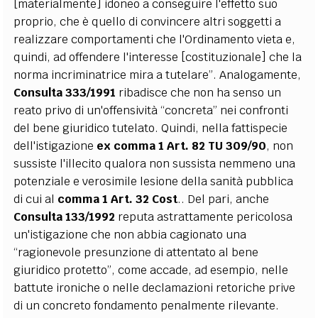
[materialmente] idoneo a conseguire l'effetto suo
proprio, che è quello di convincere altri soggetti a
realizzare comportamenti che l'Ordinamento vieta e,
quindi, ad offendere l'interesse [costituzionale] che la
norma incriminatrice mira a tutelare”. Analogamente,
Consulta 333/1991
ribadisce che non ha senso un
reato privo di un'offensività “concreta” nei confronti
del bene giuridico tutelato. Quindi, nella fattispecie
dell'istigazione
ex comma 1 Art. 82 TU 309/90
, non
sussiste l'illecito qualora non sussista nemmeno una
potenziale e verosimile lesione della sanità pubblica
di cui al
comma 1 Art. 32 Cost
.. Del pari, anche
Consulta 133/1992
reputa astrattamente pericolosa
un'istigazione che non abbia cagionato una
“ragionevole presunzione di attentato al bene
giuridico protetto”, come accade, ad esempio, nelle
battute ironiche o nelle declamazioni retoriche prive
di un concreto fondamento penalmente rilevante.