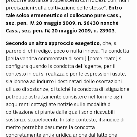
produrre sostanze stupefacenti con [dicesi: con, ndr]
precisazioni sulla coltivazione delle stesse”.
Entro
tale solco ermeneutico si collocano pure Cass.,
sez. pen. IV, 20 maggio 2009, n. 26430 nonché
Cass., sez. pen.
IV, 20 maggio 2009, n. 23903
.
Secondo un altro approccio esegetico
, che, a
parere di chi redige, poco o nulla innova, “la condotta
[della vendita commentata di semi] [come reato] si
configura quando la condotta dell'agente, per il
contesto in cui si realizza e per le espressioni usate,
sia idonea ad indurre i destinatari delle esortazioni
all'uso di sostanze, di talché la condotta di istigazione
potrebbe astrattamente consistere nel fornire agli
acquirenti dettagliate notizie sulle modalità di
coltivazione di piante dalle quali sono ricavabili
sostanze stupefacenti. In tale contesto, il giudice di
merito potrebbe desumere la condotta
concretamente antigiuridica anche dal fatto che