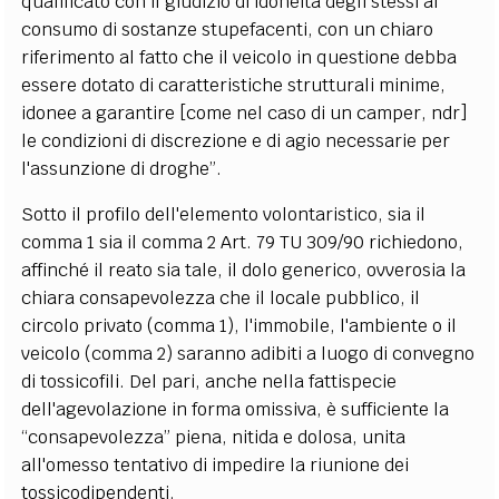
qualificato con il giudizio di idoneità degli stessi al
consumo di sostanze stupefacenti, con un chiaro
riferimento al fatto che il veicolo in questione debba
essere dotato di caratteristiche strutturali minime,
idonee a garantire [come nel caso di un camper, ndr]
le condizioni di discrezione e di agio necessarie per
l'assunzione di droghe”.
Sotto il profilo dell'elemento volontaristico, sia il
comma 1 sia il comma 2 Art. 79 TU 309/90 richiedono,
affinché il reato sia tale, il dolo generico, ovverosia la
chiara consapevolezza che il locale pubblico, il
circolo privato (comma 1), l'immobile, l'ambiente o il
veicolo (comma 2) saranno adibiti a luogo di convegno
di tossicofili. Del pari, anche nella fattispecie
dell'agevolazione in forma omissiva, è sufficiente la
“consapevolezza” piena, nitida e dolosa, unita
all'omesso tentativo di impedire la riunione dei
tossicodipendenti.