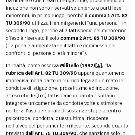
Da notare è che i reati di istigazione, proselitismo ed
induzione non sono riservati solamente a parti lese
minorenni; in primo luogo, perché il
comma 1 Art. 82
TU 309/90
utilizza i lemmi generici “una persona”; in
secondo luogo, perché alla fattispecie del minorenne
offeso è riservato il solo
comma 2 Art. 82 TU 309/90
(“la pena è aumentata se il fatto è commesso nei
confronti di persone di età minore”).
In realtà, come osserva
Militello (1992)
[4]
,
“la
rubrica dell'Art. 82 TU 309/90
appare quantomeno
imprecisa, nella parte in cui ricollega ad un reato le
condotte di istigazione, proselitismo ed induzione,
atteso che le [tre] fattispecie in parola risultano
integrate unicamente da condotte volte a stimolare
nei terzi l'uso personale di sostanze stupefacenti o
psicotrope, condotta, quest'ultima, ricadente
nell'alveo del penalmente irrilevante, secondo quanto
previsto
dall'Art. 75 TU 309/90,
che sanziona solo in