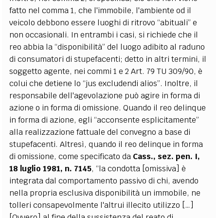
fatto nel comma 1, che l'immobile, l'ambiente od il
veicolo debbono essere luoghi di ritrovo “abituali” e
non occasionali. In entrambi i casi, si richiede che il
reo abbia la “disponibilità” del luogo adibito al raduno
di consumatori di stupefacenti; detto in altri termini, il
soggetto agente, nei commi 1 e 2 Art. 79 TU 309/90, è
colui che detiene lo “jus excludendi alios”. Inoltre, il
responsabile dell'agevolazione può agire in forma di
azione o in forma di omissione. Quando il reo delinque
in forma di azione, egli “acconsente esplicitamente”
alla realizzazione fattuale del convegno a base di
stupefacenti. Altresì, quando il reo delinque in forma
di omissione, come specificato da
Cass., sez. pen. I,
18 luglio 1981, n. 7145
, “la condotta [omissiva] è
integrata dal comportamento passivo di chi, avendo
nella propria esclusiva disponibilità un immobile, ne
tolleri consapevolmente l'altrui illecito utilizzo […]
[Ovvero] al fine della sussistenza del reato di