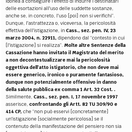
idonea a conseguire l'effetto di indurre i destinatari
delle esortazioni all'uso delle suddette sostanze,
anche se, in concreto, l'uso [poi] non si verifichi”.
Dunque, l'astrattezza o, viceversa, la pericolosità
effettiva dell'istigazione, in
Cass., sez. pen. IV, 23
marzo 2004, n. 22911,
dipendono dal “contesto in cui
[l'istigazione] si realizza”.
Molte altre Sentenze della
Cassazione hanno invitato il Magistrato del merito
a non decontestualizzare mai la pericolosità
oggettiva dell'atto istigatorio, che non deve mai
essere generico, ironico o puramente fantasioso,
dunque non potenzialmente offensivo in danno
della salute pubblica ex comma 1 Art. 32 Cost. .
Similmente,
Cass., sez. pen. I, 17 novembre 1997
asserisce,
confrontando gli Artt. 82 TU 309/90 e
414 CP,
che “non può esservi [concretamente]
un'istigazione [socialmente pericolosa] se il
contenuto della manifestazione del pensiero non sia