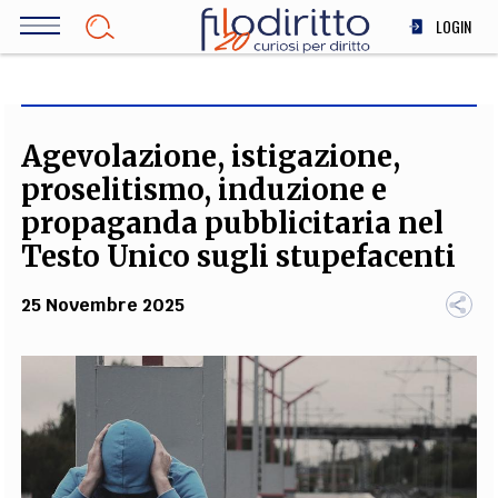
Salta
LOGIN
al
contenuto
DIRITTO
principale
ECONOMIA
SOCIETÀ
Agevolazione, istigazione,
MEDICINA
proselitismo, induzione e
SCIENZA
propaganda pubblicitaria nel
STORIA E FILOSOFIA
Testo Unico sugli stupefacenti
INNOVAZIONE
25 Novembre 2025
ALTRO
TEAM
FILODIRITTO
REDAZIONE
COMITATO SCIENTIFICO
AUTORI
CURATORI
FOTOGRAFI
PARTNER
COLLABORA CON NOI