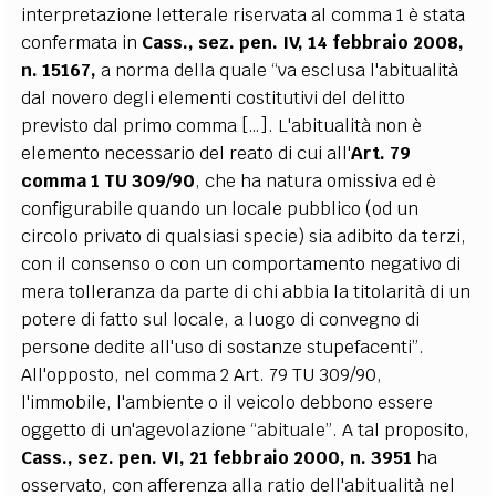
interpretazione letterale riservata al comma 1 è stata
confermata in
Cass., sez. pen. IV, 14 febbraio 2008,
n. 15167,
a norma della quale “va esclusa l'abitualità
dal novero degli elementi costitutivi del delitto
previsto dal primo comma […]. L'abitualità non è
elemento necessario del reato di cui all'
Art. 79
comma 1 TU 309/90
, che ha natura omissiva ed è
configurabile quando un locale pubblico (od un
circolo privato di qualsiasi specie) sia adibito da terzi,
con il consenso o con un comportamento negativo di
mera tolleranza da parte di chi abbia la titolarità di un
potere di fatto sul locale, a luogo di convegno di
persone dedite all'uso di sostanze stupefacenti”.
All'opposto, nel comma 2 Art. 79 TU 309/90,
l'immobile, l'ambiente o il veicolo debbono essere
oggetto di un'agevolazione “abituale”. A tal proposito,
Cass., sez. pen. VI, 21 febbraio 2000, n. 3951
ha
osservato, con afferenza alla ratio dell'abitualità nel