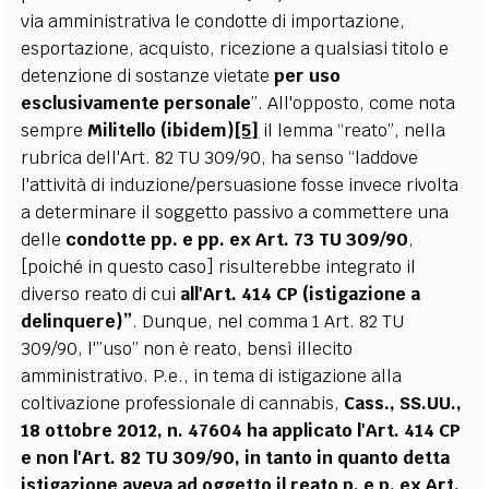
via amministrativa le condotte di importazione,
esportazione, acquisto, ricezione a qualsiasi titolo e
detenzione di sostanze vietate
per uso
esclusivamente personale
”. All'opposto, come nota
sempre
Militello (ibidem)
[5]
il lemma “reato”, nella
rubrica dell'Art. 82 TU 309/90, ha senso “laddove
l'attività di induzione/persuasione fosse invece rivolta
a determinare il soggetto passivo a commettere una
delle
condotte pp. e pp. ex Art. 73 TU 309/90
,
[poiché in questo caso] risulterebbe integrato il
diverso reato di cui
all'Art. 414 CP (istigazione a
delinquere)”
. Dunque, nel comma 1 Art. 82 TU
309/90, l'”uso” non è reato, bensì illecito
amministrativo. P.e., in tema di istigazione alla
coltivazione professionale di cannabis,
Cass., SS.UU.,
18 ottobre 2012, n. 47604 ha applicato l'Art. 414 CP
e non l'Art. 82 TU 309/90, in tanto in quanto detta
istigazione aveva ad oggetto il reato p. e p. ex Art.