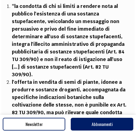
“la condotta di chi si limiti a rendere nota al
pubblico l'esistenza di una sostanza
stupefacente, veicolando un messaggio non
persuasivo e privo del fine immediato di
determinare all'uso di sostanze stupefacenti,
integra l'illecito amministrativo di propaganda
pubblicitaria di sostanze stupefacenti (Art. 84
TU 309/90) e non il reato di istigazione all'uso
[…] di sostanze stupefacenti (Art. 82 TU
309/90).
l'offerta in vendita di semi di piante, idonee a
produrre sostanze droganti, accompagnata da
specifiche indicazioni botaniche sulla
coltivazione delle stesse, non è punibile ex Art.
82 TU 309/90, ma può rilevare quale condotta
istigatoria – ex Art. 414 comma 1 n. 1) CP – con
Newsletter
Abbonamenti
riferimento al delitto di coltivazione di sostanze
stupefacenti [ex Art. 73 TU 309/90] qualora ne