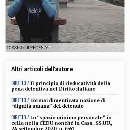
EXTRA
CODICI
RUBRICHE
LIBRI
PROCEEDINGS
PUBBLICITÀ
CONTATTI
SOCIAL MEDIA
TOSSICODIPENDENZA
Altri articoli dell'autore
DIRITTO /
Il principio di rieducatività della
pena detentiva nel Diritto italiano
DIRITTO /
L'ormai dimenticata nozione di
“dignità umana” del detenuto
DIRITTO /
Lo “spazio minimo personale” in
cella nella CEDU nonché in Cass., SS.UU.,
24 settembre 2020, n. 6551