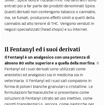
Silver, Spice Gold e Yucatan Fire, ma tanti altri sono
entrati poi a far parte dei prodotti denominati Spice.
Questi derivati non contengono tabacco o cannabis,
ma, se fumati, producono effetti simili a quelli della
cannabis ad alto tenore di THC. Vengono venduti in
negozi specializzati (head shops) e su internet.
Il Fentanyl ed i suoi derivati
Il Fentanyl è un analgesico con una potenza di
almeno 80 volte superiore a quella della morfina
. Il
Fentanyl ed i suoi derivati sono utilizzati come
anestetici ed analgesici sia in medicina sia in
veterinaria. Il Fentanyl ed i suoi sali compaiono in
forma di polveri bianche granulari o cristalline. Le
formulazioni farmaceutiche si presentano come
soluzioni di Fentanyl citrato ad uso iniettivo, come
cerotti transdermici o, ancora, come pasticche per