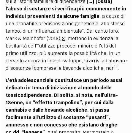
sulla “storia familiare di dipendenze
[…] [Ossia]
l'abuso di sostanze si verifica più comunemente in
individui provenienti da alcune famiglie
, a causa di
una probabile predisposizione genetica e, allo stesso
tempo, di un'influenza ambientale”. Dal canto loro,
Mark & Meinhofer (2018)
[8]
mettono in evidenza la
basilarità dell'”utilizzo precoce: minore è l'età del
primo utilizzo, più aumenta la possibilità che, in un
cervello ancora in fase di sviluppo, si arrivi ad abusare
di sostanze [comprese le bevande alcoliche, ndr]”.
L'età adolescenziale costituisce un periodo assai
delicato in tema di iniziazione al mondo delle
tossicodipendenze. Di solito, si nota, nell'ultra-
13enne, un “effetto trampolino”, per cui dalla
cannabis e dalle bevande alcoliche, si passa
facilmente all'utilizzo di sostanze “pesanti”,
ammesso e non concesso che esistano droghe
cc.dd. “leggere”.
A tal proposito, Marmostein &