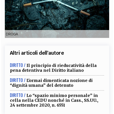
EXTRA
CODICI
RUBRICHE
LIBRI
PROCEEDINGS
PUBBLICITÀ
CONTATTI
SOCIAL MEDIA
DROGA
Altri articoli dell'autore
DIRITTO /
Il principio di rieducatività della
pena detentiva nel Diritto italiano
DIRITTO /
L'ormai dimenticata nozione di
“dignità umana” del detenuto
DIRITTO /
Lo “spazio minimo personale” in
cella nella CEDU nonché in Cass., SS.UU.,
24 settembre 2020, n. 6551