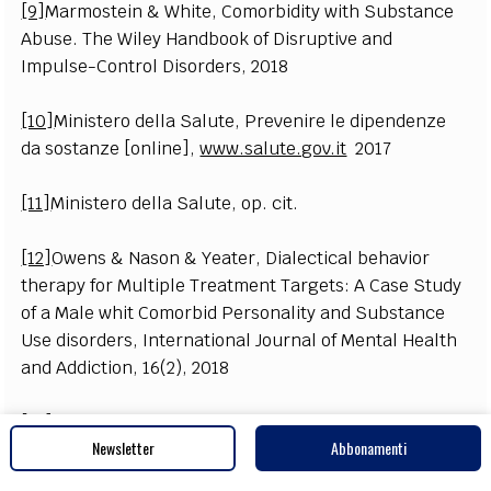
[9]
Marmostein & White, Comorbidity with Substance
Abuse. The Wiley Handbook of Disruptive and
Impulse-Control Disorders, 2018
[10]
Ministero della Salute, Prevenire le dipendenze
da sostanze [online],
www.salute.gov.it
2017
[11]
Ministero della Salute, op. cit.
[12]
Owens & Nason & Yeater, Dialectical behavior
therapy for Multiple Treatment Targets: A Case Study
of a Male whit Comorbid Personality and Substance
Use disorders, International Journal of Mental Health
and Addiction, 16(2), 2018
[13]
Romano & Peters, Understanding the process of
Newsletter
Abbonamenti
motivational interviewing: A review of the relational
and techical hypotheses, Psychoterapy Research,