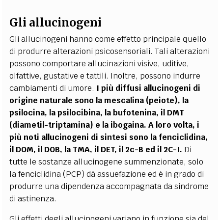
Gli allucinogeni
Gli allucinogeni hanno come effetto principale quello
di produrre alterazioni psicosensoriali. Tali alterazioni
possono comportare allucinazioni visive, uditive,
olfattive, gustative e tattili. Inoltre, possono indurre
cambiamenti di umore.
I più diffusi allucinogeni di
origine naturale sono la mescalina (peiote), la
psilocina, la psilocibina, la bufotenina, il DMT
(diametil-triptamina) e la ibogaina. A loro volta, i
più noti allucinogeni di sintesi sono la fenciclidina,
il DOM, il DOB, la TMA, il DET, il 2c-B ed il 2C-I.
Di
tutte le sostanze allucinogene summenzionate, solo
la fenciclidina (PCP) dà assuefazione ed è in grado di
produrre una dipendenza accompagnata da sindrome
di astinenza.
Gli effetti degli allucinogeni variano in funzione sia del