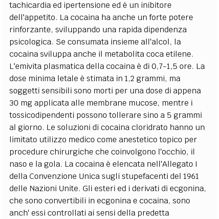
tachicardia ed ipertensione ed è un inibitore
dell'appetito. La cocaina ha anche un forte potere
rinforzante, sviluppando una rapida dipendenza
psicologica. Se consumata insieme all'alcol, la
cocaina sviluppa anche il metabolita coca etilene.
L'emivita plasmatica della cocaina è di 0,7-1,5 ore. La
dose minima letale è stimata in 1,2 grammi, ma
soggetti sensibili sono morti per una dose di appena
30 mg applicata alle membrane mucose, mentre i
tossicodipendenti possono tollerare sino a 5 grammi
al giorno. Le soluzioni di cocaina cloridrato hanno un
limitato utilizzo medico come anestetico topico per
procedure chirurgiche che coinvolgono l'occhio, il
naso e la gola. La cocaina è elencata nell'Allegato I
della Convenzione Unica sugli stupefacenti del 1961
delle Nazioni Unite. Gli esteri ed i derivati di ecgonina,
che sono convertibili in ecgonina e cocaina, sono
anch' essi controllati ai sensi della predetta