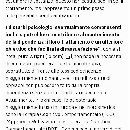
assumere la sostanza: questo non costituisce, in sé, il
trattamento, ma rappresenta un primo passo
indispensabile per il cambiamento.
I disturbi psicologici eventualmente compresenti,
inoltre, potrebbero contribuire al mantenimento
della dipendenza: il loro trattamento è un ulteriore
obiettivo che facilita la disassuefazione”.
Come si
nota, pure Wright (ibidem)
[15]
non nega la necessità
di coniugare psicoterapia e farmacoterapia,
soprattutto di fronte alle tossicodipendenze
maggiormente uncinanti. P.e., un utilizzatore di
oppiacei non può essere tolto dalla propria
dipendenza senza un supporto farmacologico.
Attualmente, in ogni caso, le psicoterapie
maggiormente in uso in Europa e nel Nordamerica
sono la Terapia Cognitivo Comportamentale (TCC),
l'Approccio Motivazionale e la Terapia Dialettico
Comportamentale (DBT). Ognimmodo, a parere di chi