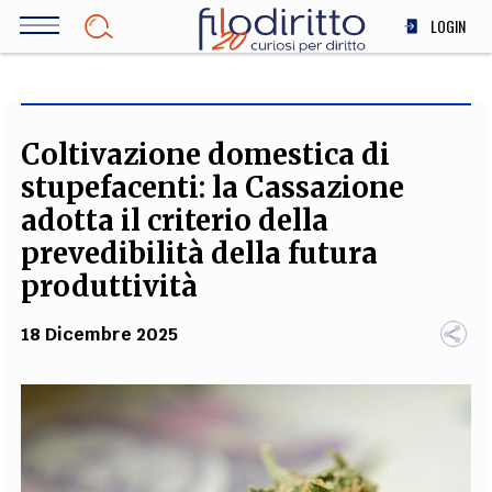
Salta
LOGIN
al
contenuto
DIRITTO
principale
ECONOMIA
SOCIETÀ
Coltivazione domestica di
MEDICINA
stupefacenti: la Cassazione
SCIENZA
adotta il criterio della
STORIA E FILOSOFIA
prevedibilità della futura
INNOVAZIONE
produttività
ALTRO
18 Dicembre 2025
TEAM
FILODIRITTO
REDAZIONE
COMITATO SCIENTIFICO
AUTORI
CURATORI
FOTOGRAFI
PARTNER
COLLABORA CON NOI