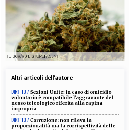
EXTRA
CODICI
RUBRICHE
LIBRI
PROCEEDINGS
PUBBLICITÀ
CONTATTI
SOCIAL MEDIA
TU 309/90 E STUPEFACENTI
Altri articoli dell'autore
DIRITTO /
Sezioni Unite: in caso di omicidio
volontario è compatibile l’aggravante del
nesso teleologico riferita alla rapina
impropria
DIRITTO /
Corruzione: non rileva la
proporzionalità ma la corrispettività delle