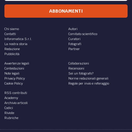
ABBONAMENTI
Chi siamo
Autori
Contatti
Comitato scientifico
Inforomatica S.r.l.
Curatori
La nostra storia
Fotografi
Redazione
Partner
Pubblicità
Avvertenze legali
Collaborazioni
Contestazioni
Recensioni
Note legali
Sei un fotografo?
Privacy Policy
Norme redazionali generali
Cookie Policy
Regole per invio e referaggio
RSS contributi
Academy
Archivio articoli
Codici
Riviste
Rubriche