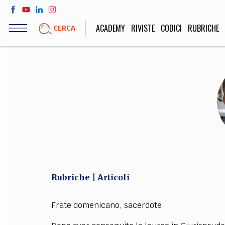
Salta
al
ACADEMY
RIVISTE
CODICI
RUBRICHE
CERCA
contenuto
principale
LIFE STYLE
SOCIETÀ
Sport, Cucina, Viaggi,
Politica, Attua
Moda
Educazione, Lavor
STORIA E FILO
Scienze stori
Rubriche
Articoli
umanistiche, Re
Frate domenicano, sacerdote.