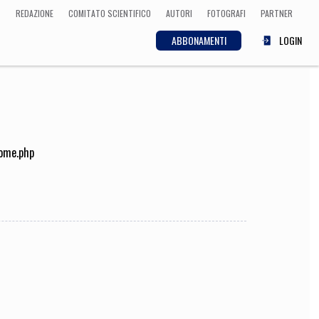
REDAZIONE
COMITATO SCIENTIFICO
AUTORI
FOTOGRAFI
PARTNER
ABBONAMENTI
LOGIN
SCIENZA
ECONOMIA
Matematica, Fisica,
Biologia, Cifrematica,
home.php
Medicina
CULTURA
 Cinema, Musica,
Letteratura