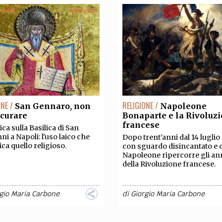
ONE /
RELIGIONE /
San Gennaro, non
Napoleone
 curare
Bonaparte e la Rivoluz
francese
ca sulla Basilica di San
ni a Napoli: l'uso laico che
Dopo trent’anni dal 14 luglio 
ica quello religioso.
con sguardo disincantato e c
Napoleone ripercorre gli an
della Rivoluzione francese.
gio Maria Carbone
di
Giorgio Maria Carbone