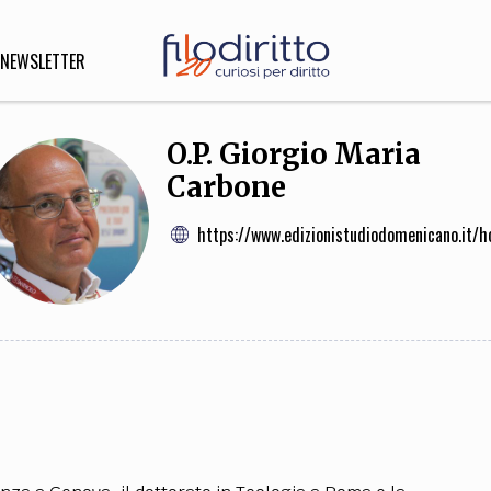
NEWSLETTER
O.P. Giorgio Maria
Carbone
DIRITTO
lità,
o, Esteri
https://www.edizionistudiodomenicano.it/
SOFIA
INNOVAZIONE
che,
Scienze informatiche,
Arte,
ligione
Architettura, Ingegneria