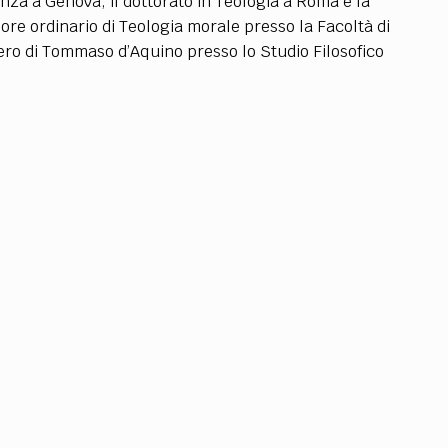
nza a Genova, il dottorato in Teologia a Roma e la
TEAM
ore ordinario di Teologia morale presso la Facoltà di
AZIONE
COMITATO SCIENTIFICO
AUTORI
CURATORI
FOTOGRAFI
PARTNER
C
iero di Tommaso d’Aquino presso lo Studio Filosofico
EXTRA
CODICI
RUBRICHE
LIBRI
PROCEEDINGS
PUBBLICITÀ
CONTATTI
SOCIAL MEDIA