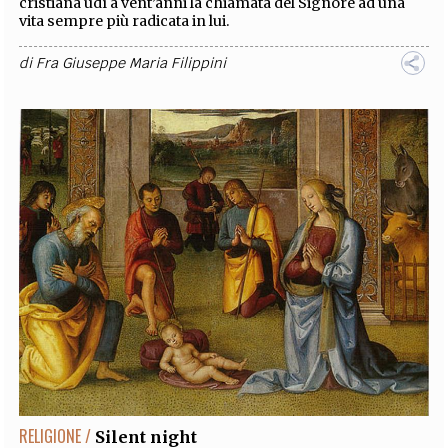
cristiana udì a vent’anni la chiamata del Signore ad una
vita sempre più radicata in lui.
di
Fra Giuseppe Maria Filippini
RELIGIONE /
Silent night