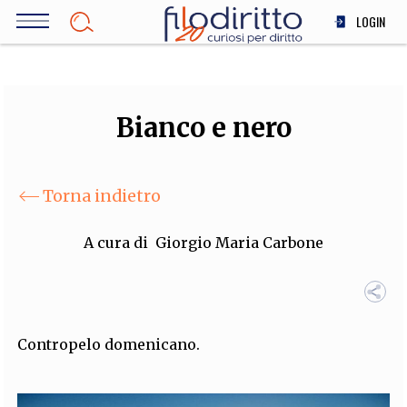
Salta
LOGIN
al
contenuto
DIRITTO
principale
ECONOMIA
SOCIETÀ
Bianco e nero
MEDICINA
SCIENZA
Torna indietro
STORIA E FILOSOFIA
INNOVAZIONE
A cura di
Giorgio Maria Carbone
ALTRO
TEAM
Contropelo domenicano.
FILODIRITTO
REDAZIONE
COMITATO SCIENTIFICO
AUTORI
CURATORI
FOTOGRAFI
PARTNER
COLLABORA CON NOI