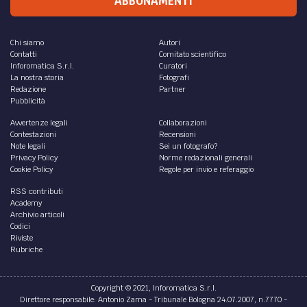
di
Fra Giuseppe Maria Filippini
RELIGIONE /
L’Immacolata e la verità sull’uomo
Riflessioni sulla natura umana, sul peccato e sulla
Madonna.
di
Fra Giuseppe Maria Filippini
RELIGIONE /
La meraviglia dell’Avvento
L'Avvento: il significato profondo, simbolico ed edificante.
di
Fra Giuseppe Maria Filippini
DIRITTO /
Quale sorte per gli embrioni
crioconservati. Un’analisi etica
Analisi sul piano etico delle conseguenze e delle possibili
soluzioni rispetto al fenomeno della crioconservazione
degli embrioni.