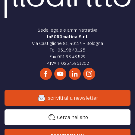
di
Fra Giuseppe Maria Filippini
RELIGIONE /
Il cavaliere della verità: vita ed esempi
di san Tommaso d’Aquino
La vita di San Tommaso, il Dottore Angelico.
di
Fra Giuseppe Maria Filippini
RELIGIONE /
Le ultime parole di san Domenico
Il 6 di gennaio del 2021 l’Ordine dei Frati Predicatori ha
aperto l’ottavo centenario dalla nascita al Cielo di san
Domenico.
di
Fra Giuseppe Maria Filippini
RELIGIONE /
La violenza dopo Natale
Il perché delle ricorrenze immediatamente seguenti alla
festa del Santo Natale.