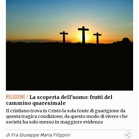
EXTRA
CODICI
RUBRICHE
LIBRI
PROCEEDINGS
PUBBLICITÀ
CONTATTI
SOCIAL MEDIA
RELIGIONE /
La scoperta dell’uomo: frutti del
cammino quaresimale
Il cristiano trova in Cristo la sola fonte di guarigione da
questa tragica condizione, da questo modo di vivere che
società ha solo messo in maggiore evidenza
di
Fra Giuseppe Maria Filippini