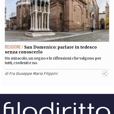
RELIGIONE /
San Domenico: parlare in tedesco
senza conoscerlo
Un miracolo, un segno e le riflessioni che valgono per
tutti, credenti e no.
di
Fra Giuseppe Maria Filippini
RELIGIONE /
Ponzio Pilato vs. Cristo: processo e
domande
Una delle figure più interessanti del Nuovo Testamento:
Ponzio Pilato.