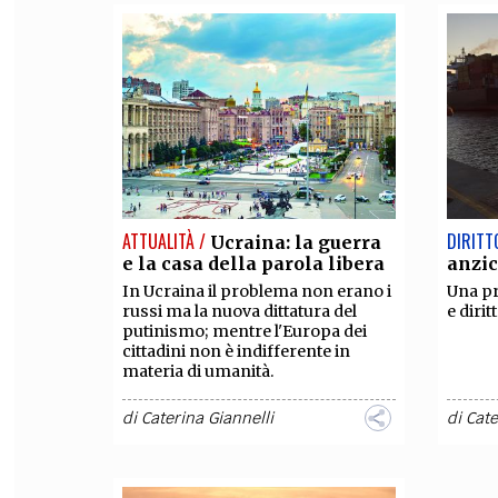
ATTUALITÀ /
DIRITT
Ucraina: la guerra
e la casa della parola libera
anzic
In Ucraina il problema non erano i
Una pr
russi ma la nuova dittatura del
e dirit
putinismo; mentre l'Europa dei
cittadini non è indifferente in
materia di umanità.
di
Caterina Giannelli
di
Cate