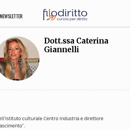
NEWSLETTER
Dott.ssa Caterina
Giannelli
DIRITTO
lità,
o, Esteri
SOFIA
INNOVAZIONE
che,
Scienze informatiche,
Arte,
ligione
Architettura, Ingegneria
ll’Istituto culturale Centro Industria e direttore
nascimento”.