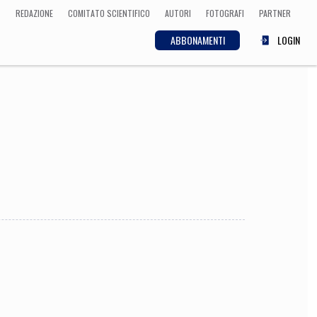
REDAZIONE
COMITATO SCIENTIFICO
AUTORI
FOTOGRAFI
PARTNER
ABBONAMENTI
LOGIN
SCIENZA
ECONOMIA
Matematica, Fisica,
Biologia, Cifrematica,
Medicina
CULTURA
 Cinema, Musica,
Letteratura