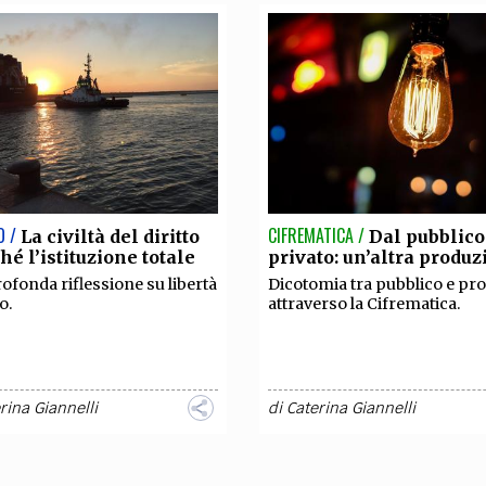
O /
CIFREMATICA /
La civiltà del diritto
Dal pubblico
hé l’istituzione totale
privato: un’altra produ
ofonda riflessione su libertà
Dicotomia tra pubblico e pr
to.
attraverso la Cifrematica.
rina Giannelli
di
Caterina Giannelli