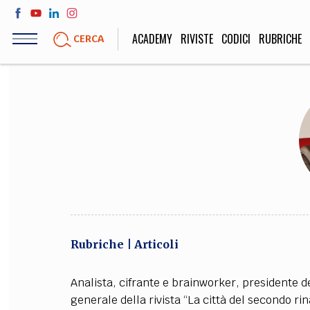
Salta
al
ACADEMY
RIVISTE
CODICI
RUBRICHE
CERCA
contenuto
principale
LIFE STYLE
SOCIETÀ
Sport, Cucina, Viaggi,
Politica, Attua
Moda
Educazione, Lavor
STORIA E FILO
Scienze stori
Rubriche
Articoli
umanistiche, Re
Analista, cifrante e brainworker, presidente de
generale della rivista “La città del secondo ri