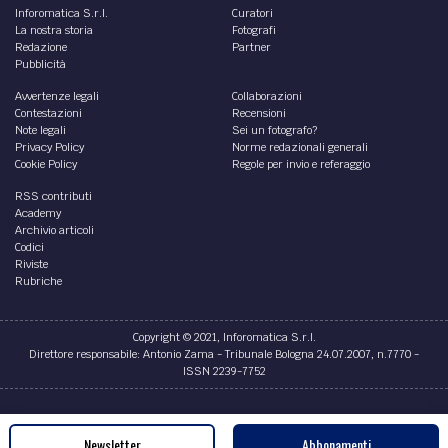
INNOVAZIONE /
Il caffè
L'origine della bevanda più famosa del mondo.
di
Antonio Cianci
INNOVAZIONE /
Se ne va Spencer Silver, l'inventore
del post-it
È morto a ottant'anni Spencer Silver, il chimico americano
inventore del post-it: storia dei foglietti adesivi più famosi
del mondo.
di
Antonio Cianci
INNOVAZIONE /
I pattini a rotelle
Eureka! La storia dei pattini a rotelle.
di
Antonio Cianci
Newsletter
Abbonamenti