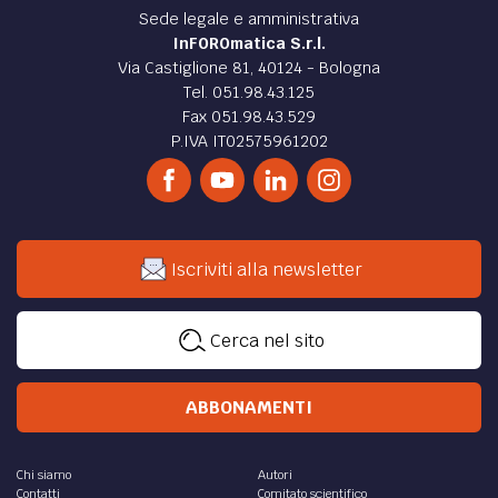
di
Antonio Cianci
INGEGNERIA /
Il condizionatore
Willis Haviland Carrier e l'invenzione grazie alla qual
riusciamo ad amare ancor più l'estate!
di
Antonio Cianci
INNOVAZIONE /
I Collant
Collant: una rivoluzione nel mondo della moda.
di
Antonio Cianci
INNOVAZIONE /
Il Monopoli
Chi non ha mai giocato a Monopoli?
di
Antonio Cianci