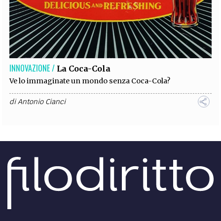
INNOVAZIONE /
La Coca-Cola
Ve lo immaginate un mondo senza Coca-Cola?
di
Antonio Cianci
INNOVAZIONE /
Il fuso orario
Tempo di viaggi: scopriamo qualcosa in più sulla storia
del fuso orario!
di
Antonio Cianci
INNOVAZIONE /
Il ventilatore
In quest'afa estiva, scopriamo come è nato il... ventilatore!