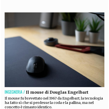
EXTRA
CODICI
RUBRICHE
LIBRI
PROCEEDINGS
PUBBLICITÀ
CONTATTI
SOCIAL MEDIA
INGEGNERIA /
Il mouse di Douglas Engelbart
Il mouse fu brevettato nel 1967 da Engelbart; la tecnologia
ha fatto sì che si perdesse la coda e la pallina, ma nel
concetto è rimasto identico.