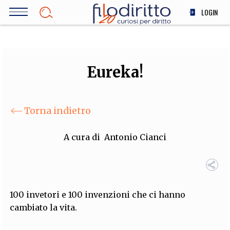
Salta
LOGIN
al
contenuto
DIRITTO
principale
ECONOMIA
SOCIETÀ
Eureka!
MEDICINA
SCIENZA
Torna indietro
STORIA E FILOSOFIA
INNOVAZIONE
A cura di
Antonio Cianci
ALTRO
TEAM
100 invetori e 100 invenzioni che ci hanno
FILODIRITTO
REDAZIONE
COMITATO SCIENTIFICO
AUTORI
CURATORI
cambiato la vita.
FOTOGRAFI
PARTNER
COLLABORA CON NOI