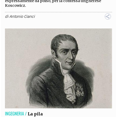
espressamente da polso, per la contessa ungherese
Koscowicz.
di
Antonio Cianci
INGEGNERIA /
La pila