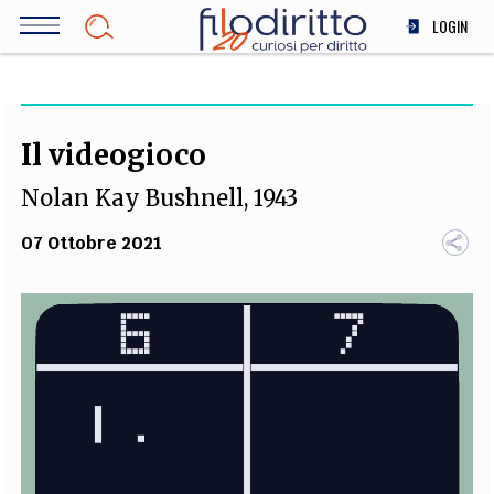
Salta
LOGIN
al
contenuto
DIRITTO
principale
ECONOMIA
SOCIETÀ
Il videogioco
MEDICINA
Nolan Kay Bushnell, 1943
SCIENZA
STORIA E FILOSOFIA
07 Ottobre 2021
INNOVAZIONE
ALTRO
TEAM
FILODIRITTO
REDAZIONE
COMITATO SCIENTIFICO
AUTORI
CURATORI
FOTOGRAFI
PARTNER
COLLABORA CON NOI