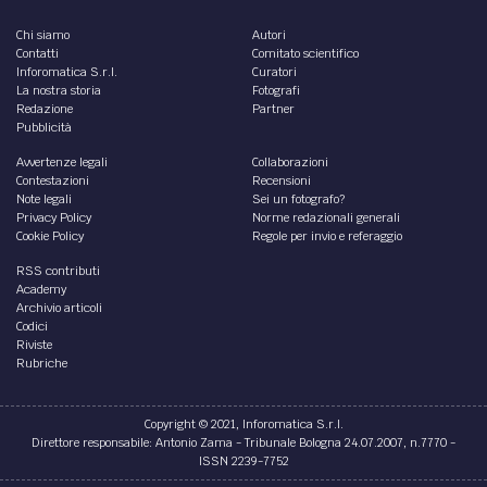
Chi siamo
Autori
Contatti
Comitato scientifico
Inforomatica S.r.l.
Curatori
La nostra storia
Fotografi
Redazione
Partner
Pubblicità
Avvertenze legali
Collaborazioni
Contestazioni
Recensioni
Note legali
Sei un fotografo?
Privacy Policy
Norme redazionali generali
Cookie Policy
Regole per invio e referaggio
RSS contributi
Academy
Archivio articoli
Codici
Riviste
Rubriche
Copyright © 2021, Inforomatica S.r.l.
Direttore responsabile: Antonio Zama - Tribunale Bologna 24.07.2007, n.7770 -
ISSN 2239-7752