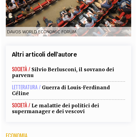
EXTRA
CODICI
RUBRICHE
LIBRI
PROCEEDINGS
PUBBLICITÀ
CONTATTI
DAVOS WORLD ECONOMIC FORUM
SOCIAL MEDIA
Altri articoli dell'autore
SOCIETÀ /
Silvio Berlusconi, il sovrano dei
parvenu
LETTERATURA /
Guerra di Louis-Ferdinand
Céline
SOCIETÀ /
Le malattie dei politici dei
supermanager e dei vescovi
ECONOMIA