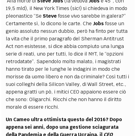
Alla morte di
Steve
Jobs
(la vedova
Jobs
è 45°, con
19,5 mld), il New York Times (sic!) si chiedeva in modo
pleonastico “Se
Steve
fosse vivo sarebbe in galera?”
Certamente sì, lo dicono le carte. Che
Jobs
fosse un
genio assoluto nessun dubbio, però ha finto per tutta
la vita che il primo paragrafo del Sherman Antitrust
Act non esistesse, si dice abbia compiuto una lunga
serie di reati, uno per tutti, lo dice il NYT, le “opzioni
retrodatate”. Sapendolo molto malato, i magistrati
hanno tirato per le lunghe le indagini in modo che
morisse da uomo libero e non da criminale? Così tutti i
suoi colleghi della Silicon Valley, di Wall Street, etc.,
appena gratti un pò, i mitici CEO appaiono essere ciò
che sono: Oligarchi. Ricchi che non hanno il diritto
morale di essere ricchi.
Un Cameo ultra ottimista questo del 2016? Dopo
appena sei anni, dopo una gestione sciagurata
della Pandemia e della Guerra Ucraina, il
CEO