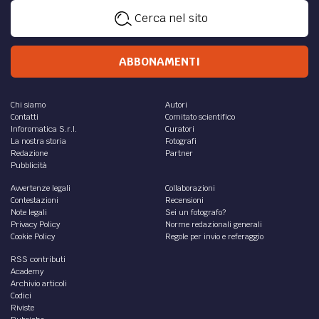
Cerca nel sito
ABBONAMENTI
Chi siamo
Autori
Contatti
Comitato scientifico
Inforomatica S.r.l.
Curatori
La nostra storia
Fotografi
Redazione
Partner
Pubblicità
Avvertenze legali
Collaborazioni
Contestazioni
Recensioni
Note legali
Sei un fotografo?
Privacy Policy
Norme redazionali generali
Cookie Policy
Regole per invio e referaggio
RSS contributi
Academy
Archivio articoli
Codici
Riviste