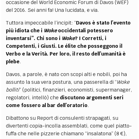
occasione del World Economic Forum di Davos (WEF)
del 2016. Sei anni fa! Una lucidata, e via.
Tuttora impeccabile l’incipit: “
Davos è stato l’evento
più idiota che i
Woke
occidentali potessero
inventarsi”. Chi sono i
Woke
? I Corretti, i
Competenti, i Giusti. Le élite che posseggono il
Verbo e la Verità. Per loro, il resto dell’umanità è
plebe
.
Davos, a parole, è nato con scopi alti e nobili, poi ha
assunto la sua vera postura, una passerella di “
Woke
bolliti
” (politici, finanzieri, economisti, supermanager,
regolatori, intellò) che
discutono argomenti seri
come fossero al bar dell’oratorio
.
Dibattono su Report di consulenti strapagati, su
divertenti copia-incolla assemblati, come quel piatto-
fuffa che nelle pizzerie chiamano “insalatona” (8 €),