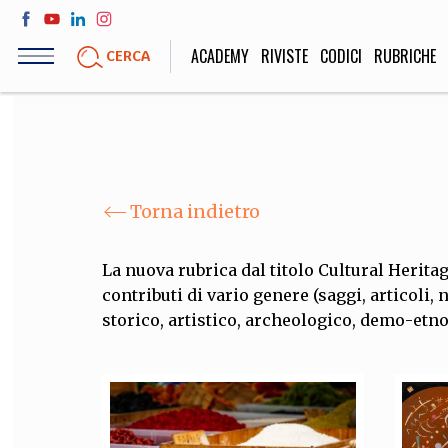
Salta
al
ACADEMY
RIVISTE
CODICI
RUBRICHE
CERCA
contenuto
principale
LIFE STYLE
SOCIETÀ
Sport, Cucina, Viaggi,
Politica, Attua
Moda
Educazione, Lavor
Torna indietro
La nuova rubrica dal titolo Cultural Heritag
contributi di vario genere (saggi, articoli,
STORIA E FILO
storico, artistico, archeologico, demo-etno
Scienze stori
umanistiche, Re