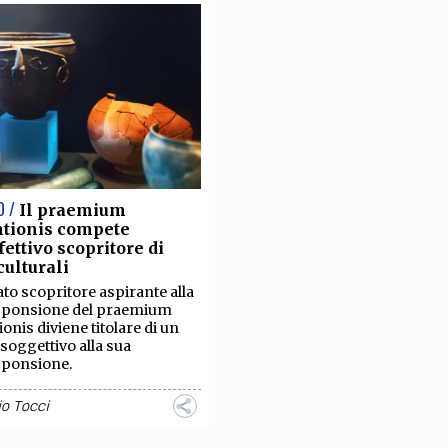
O /
Il praemium
ntionis compete
ffettivo scopritore di
culturali
vato scopritore aspirante alla
sponsione del praemium
ionis diviene titolare di un
o soggettivo alla sua
sponsione.
o Tocci