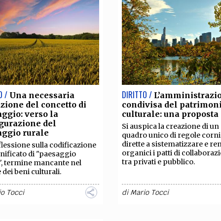
O /
DIRITTO /
Una necessaria
L’amministrazi
zione del concetto di
condivisa del patrimon
ggio: verso la
culturale: una proposta
gurazione del
Si auspica la creazione di un
ggio rurale
quadro unico di regole corni
dirette a sistematizzare e re
flessione sulla codificazione
organici i patti di collaboraz
gnificato di "paesaggio
tra privati e pubblico.
", termine mancante nel
 dei beni culturali.
o Tocci
di
Mario Tocci