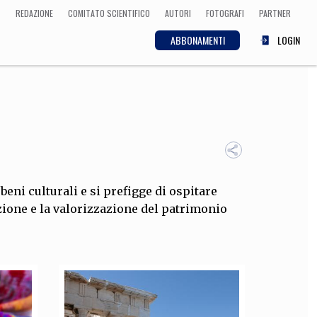
REDAZIONE
COMITATO SCIENTIFICO
AUTORI
FOTOGRAFI
PARTNER
ABBONAMENTI
LOGIN
SCIENZA
ECONOMIA
Matematica, Fisica,
Biologia, Cifrematica,
Medicina
beni culturali e si prefigge di ospitare
mozione e la valorizzazione del patrimonio
CULTURA
 Cinema, Musica,
Letteratura