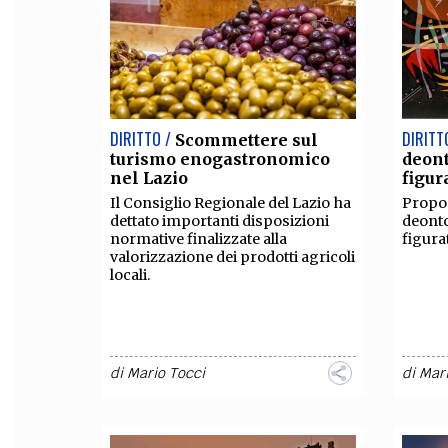
FILODIRITTO
RED
DIRITTO /
DIRITT
Scommettere sul
turismo enogastronomico
deont
nel Lazio
figur
Il Consiglio Regionale del Lazio ha
Propos
dettato importanti disposizioni
deonto
normative finalizzate alla
figurat
valorizzazione dei prodotti agricoli
locali.
di
Mario Tocci
di
Mari