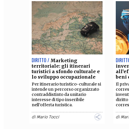
DIRITTO /
DIRITT
Marketing
territoriale: gli itinerari
inve
turistici a sfondo culturale e
all’e
lo sviluppo occupazionale
beni 
Per itinerario turistico-culturale si
Il pri
intende un percorso organizzato
corre
contraddistinto da unitario
invent
interesse di tipo inseribile
diritt
nell’offerta turistica.
corre
di
Mario Tocci
di
Mari