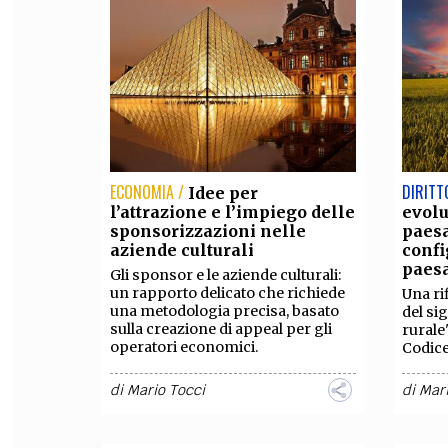
ECONOMIA /
DIRITT
Idee per
l’attrazione e l’impiego delle
evolu
sponsorizzazioni nelle
paesa
aziende culturali
confi
paesa
Gli sponsor e le aziende culturali:
un rapporto delicato che richiede
Una ri
una metodologia precisa, basato
del si
sulla creazione di appeal per gli
rurale
operatori economici.
Codice
di
Mario Tocci
di
Mari