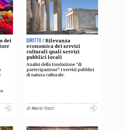
OLLABORA CON NOI
DIRITTO /
o dei
Rilevanza
tore
economica dei servizi
culturali quali servizi
pubblici locali
Analisi della fondazione "di
partecipazione": i servizi pubblici
e
di natura culturale.
e
io
di
Mario Tocci