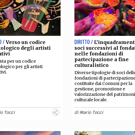
TEAM
AZIONE
COMITATO SCIENTIFICO
AUTORI
CURATORI
FOTOGRAFI
PARTNER
C
EXTRA
CODICI
RUBRICHE
LIBRI
PROCEEDINGS
PUBBLICITÀ
CONTATTI
O /
DIRITTO /
Verso un codice
L’inquadrament
ologico degli artisti
soci successivi al fonda
ativi
nelle fondazioni di
SOCIAL MEDIA
partecipazione a fine
ta per un codice
culturalistico
logico per gli artisti
ivi.
Diverse tipologie di soci dell
fondazioni di partecipazion
costituite dai Comuni per la
gestione, promozione e
valorizzazione del patrimon
culturale locale.
o Tocci
di
Mario Tocci