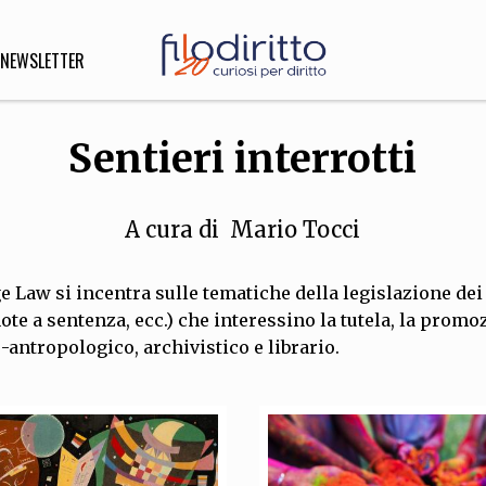
NEWSLETTER
Sentieri interrotti
DIRITTO
lità,
A cura di
Mario Tocci
o, Esteri
e Law si incentra sulle tematiche della legislazione dei 
 note a sentenza, ecc.) che interessino la tutela, la pro
SOFIA
INNOVAZIONE
-antropologico, archivistico e librario.
che,
Scienze informatiche,
Arte,
ligione
Architettura, Ingegneria