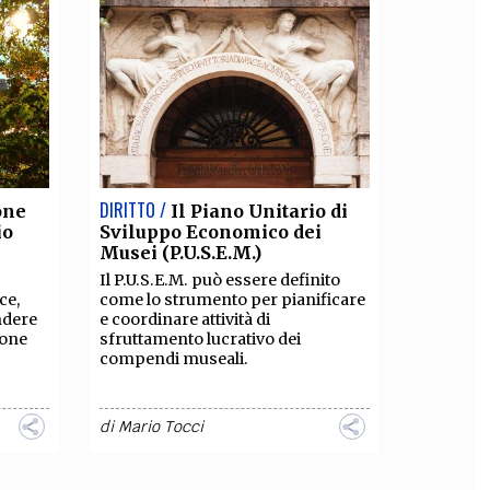
DIRITTO /
one
Il Piano Unitario di
io
Sviluppo Economico dei
Musei (P.U.S.E.M.)
Il P.U.S.E.M. può essere definito
ce,
come lo strumento per pianificare
ndere
e coordinare attività di
ione
sfruttamento lucrativo dei
compendi museali.
di
Mario Tocci